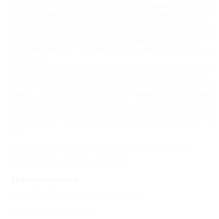
грунтовку. Из плюсов: тихое место, нормальный бассейн с
водой из термального источника (надеюсь), неплохая кухня
в ресторане (хотя тянет максимум на кафе - но так видимо
наценка больше), вежливы парень-администратор, который
хоть как-то пытался помочь в решении проблем, хотя от
него явно ничего не зависит, вежливая официантка в
"ресторане".
Возможно это место удобно для жителей Лабинска (30 км),
которые могут приехать на день поплавать в бассейне,
снять беседку. Но ехать за 350-400 км не имеет никакого
смысла. Второй раз точно не приедем, да и другим
отсоветуем. Есть более удобные, нормальные места в
Адыгее (расстояние примерно такое же или даже меньше),
достопримечательности в доступных пределах), стоимость
ниже.
Комментарии могут оставлять только авторизованные пользователи.
Пожалуйста,
войдите
или
зарегистрируйтесь
.
Популярные
Термальные источники
(1)
Кондиционер
(1)