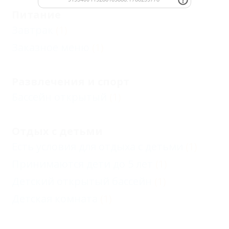
Питание
Завтрак
(1)
Заказное меню
(1)
Развлечения и спорт
Бассейн открытый
(1)
Отдых с детьми
Есть условия для отдыха с детьми
(1)
Принимаются дети до 5 лет
(1)
Детский открытый бассейн
(1)
Детская комната
(1)