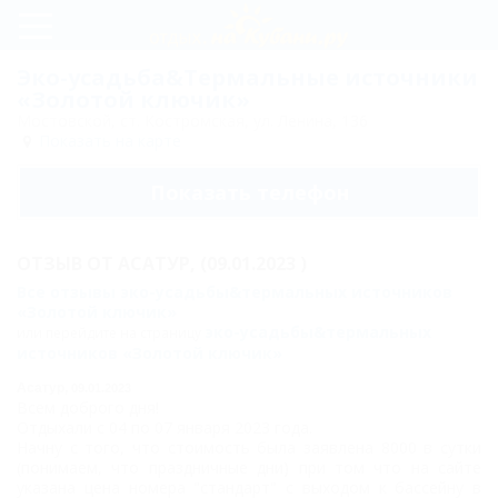
Регистрация
Эко-усадьба&Термальные источники
«Золотой ключик»
Вход
Мостовской, ст. Костромская, ул. Ленина, 136
Показать на карте
Золотой
Показать телефон
ключик
Развлечения
ОТЗЫВ ОТ
АСАТУР,
(09.01.2023 )
и спорт
Все отзывы эко-усадьбы&термальных источников
Цены
«Золотой ключик»
эко-усадьбы&термальных
или перейдите на страницу
Номера
источников «Золотой ключик»
Асатур,
09.01.2023
Стандарт
Всем доброго дня!
Отдыхали с 04 по 07 января 2023 года.
Стандарт
Начну с того, что стоимость была заявлена 8000 в сутки
улучшенный
(понимаем, что праздничные дни) при том что на сайте
указана цена номера "стандарт" с выходом к бассейну в