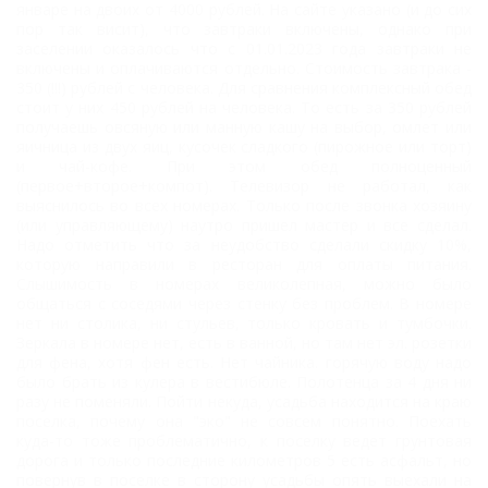
Стандарт
январе на двоих от 4000 рублей. На сайте указано (и до сих
пор так висит), что завтраки включены, однако при
улучшенный
заселении оказалось что с 01.01.2023 года завтраки не
включены и оплачиваются отдельно. Стоимость завтрака -
двухкомнатный
350 (!!!) рублей с человека. Для сравнения комплексный обед
стоит у них 450 рублей на человека. То есть за 350 рублей
Стандарт с
получаешь овсяную или манную кашу на выбор, омлет или
выходом к
яичница из двух яиц, кусочек сладкого (пирожное или торт)
и чай-кофе. При этом обед полноценный
бассейнам
(первое+второе+компот). Телевизор не работал, как
выяснилось во всех номерах. Только после звонка хозяину
Карта
(или управляющему) наутро пришел мастер и все сделал.
Надо отметить что за неудобство сделали скидку 10%,
Отзывы
которую направили в ресторан для оплаты питания.
Слышимость в номерах великолепная, можно было
общаться с соседями через стенку без проблем. В номере
Фото
нет ни столика, ни стульев, только кровать и тумбочки.
Зеркала в номере нет, есть в ванной, но там нет эл. розетки
для фена, хотя фен есть. Нет чайника. горячую воду надо
было брать из кулера в вестибюле. Полотенца за 4 дня ни
разу не поменяли. Пойти некуда, усадьба находится на краю
поселка, почему она "эко" не совсем понятно. Поехать
куда-то тоже проблематично, к поселку ведет грунтовая
дорога и только последние километров 5 есть асфальт, но
повернув в поселке в сторону усадьбы опять выехали на