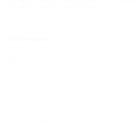
набережная, неплохая еда, несколько бассейнов, отличный
корпус Б
пляж. Нам не хочется выходить из пансионата!
Стандарт
Комментарии могут оставлять только авторизованные пользователи.
двухместный
Пожалуйста,
войдите
или
зарегистрируйтесь
.
без балкона,
Популярные
корпус, Г
С лечением
(1)
Стандарт
Все включено
(1)
двухместный с
Недорого
(1)
балконом с
Кондиционер
(1)
видом на горы,
Бесплатный Wi-Fi
(1)
корпус А
Бассейн
(1)
Стандарт
Детская площадка
(1)
двухместный с
Сауна, баня
балконом с
(1)
видом на море,
VIP отдых
(1)