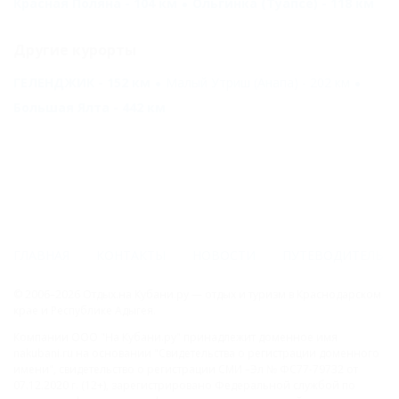
Красная Поляна - 104 км
Ольгинка (Туапсе) - 118 км
Другие курорты
ГЕЛЕНДЖИК - 152 км
Малый Утриш (Анапа) - 202 км
Большая Ялта - 442 км
ГЛАВНАЯ
КОНТАКТЫ
НОВОСТИ
ПУТЕВОДИТЕЛЬ
© 2006–2026 Отдых.на Кубани.ру — отдых и туризм в Краснодарском
крае и Республике Адыгея.
Компании ООО "На Кубани.ру" принадлежит доменное имя
nakubani.ru на основании "Свидетельства о регистрации доменного
имени", свидетельство о регистрации СМИ –Эл № ФС77-79732 от
07.12.2020 г. (12+), зарегистрировано Федеральной службой по