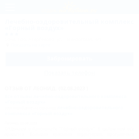
Регистрация
Лечебно-оздоровительный комплекс
«Горный воздух»
Вход
Сочи, Лоо, Атарбеково, ул. Таганрогская, 4/3
Горный
Показать на карте
воздух
Забронировать
Корпус
Показать телефон
Д
Цены
ОТЗЫВ ОТ
ЛЕОНИД,
(02.08.2023 )
Все отзывы лечебно-оздоровительного комплекса
Номера
«Горный воздух»
лечебно-оздоровительного
или перейдите на страницу
Стандарт
комплекса «Горный воздух»
двухместный
Леонид,
02.08.2023
Отдыхаем в пансионате "Горный воздух". В целом нам все
без балкона,
нравится. Большая красивая территория, прогулочная