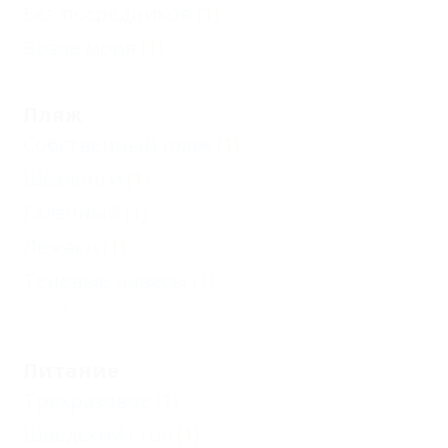
корпус А, Г
Без посредников
(1)
Стандарт
Возле моря
(1)
двухместный с
балконом с
Пляж
видом южную
Собственный пляж
(1)
морскую
Шезлонги
(1)
сторону, корпус
Галечный
(1)
В
Лежаки
(1)
Стандарт
Теневые навесы
(1)
двухместный с
Еще
балконом с
видом на море,
Питание
корпус Б
Трехразовое
(1)
Стандарт ПК,
Шведский стол
(1)