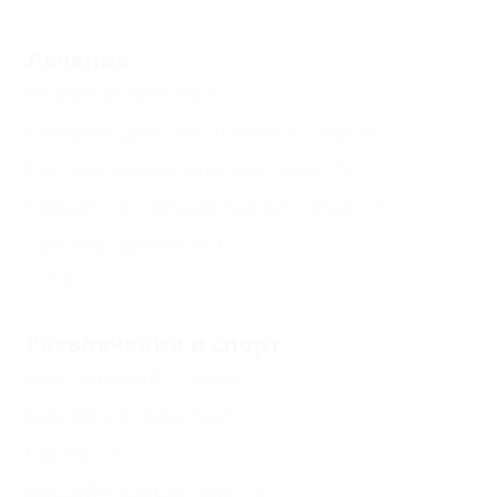
корпус Б
Люкс
Лечение
двухкомнатный
Нервная система
(1)
двухместный
Опорно-двигательный аппарат
(1)
Апартаменты
Костно-мышечная система
(1)
трехкомнатные
Сердечно-сосудистая система
(1)
двухместные,
Органы дыхания
(1)
корпус Б
Еще
Стандарт
двухместный
Развлечения и спорт
без балкона,
Настольный теннис
(1)
корпус Д
Бассейн открытый
(1)
Стандарт
Сауна
(1)
семейный без
Бассейн закрытый
(1)