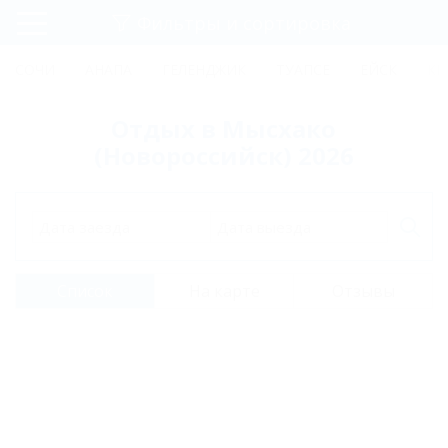
Фильтры и сортировка
Главная
СОЧИ
АНАПА
ГЕЛЕНДЖИК
ТУАПСЕ
ЕЙСК
КР
Регистрация
Отдых в Мысхако
Вход
(Новороссийск) 2026
Дата заезда
Дата выезда
Список
На карте
Отзывы