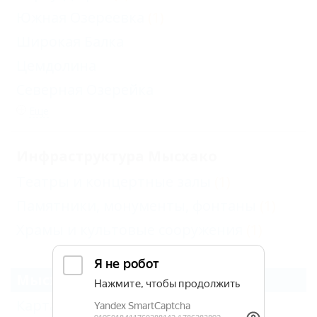
Южная Озереевка
(1)
Широкая Балка
Цемдолина
Северная Озерейка
Еще
Инфраструктура Мысхако
Театры и концертные залы
(1)
Памятники, монументы, фонтаны
(1)
Храмы и культовые сооружения
(1)
Мысхако
Карта