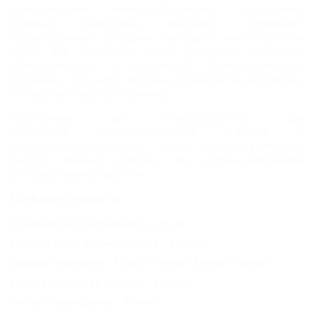
престижными международными наградами.
Осенью виноделы Мысхако отмечают
традиционный праздник молодого вина "Божоле
нуво". На несколько дней курортное местечко
преображается в старинную винодельческую
деревню, где царит веселье, проводятся аукционы,
конкурсы и шоу программы.
Расстояние до Новороссийска, где
находятся
железнодорожная станция и
пассажирская пристань,
– 8 км. К поселку легко и
быстро можно доехать по асфальтированой
автомобильной дороге.
Соседние курорты
Кабардинка (Геленджик) - 22 км
ГЕЛЕНДЖИК - 38 км
АНАПА - 52 км
Джемете (Анапа) - 52 км
Сукко (Анапа) - 60 км
Благовещенская (Анапа) - 82 км
Бетта (Геленджик) - 83 км