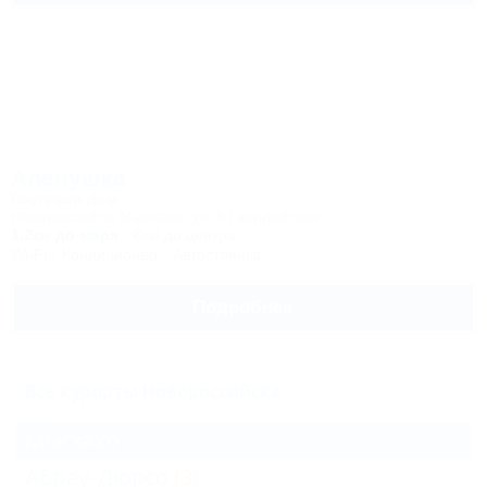
Аленушка
Гостевой дом
Новороссийск, Мысхако, ул. 8 Гвардейская
1,2км до моря
6км до центра
Wi-Fi
Кондиционер
Автостоянка
Подробнее
Все курорты Новороссийска
Мысхако
Абрау-Дюрсо
(3)