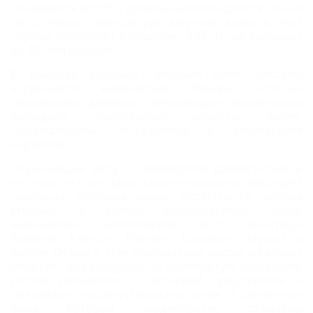
понижается до +3ºС. Купальный сезон длится с июня
по октябрь, температура морской воды в этот
период составляет в среднем +24ºС. В год выпадает
до 500 мм осадков.
В Мысхако удобный галечный пляж. Местами
встречаются каменистые обрывы, которые
облюбовали дайверы. Начинающие ныряльщики
исследуют прибрежную морскую фауну,
профессионалы погружаются к затонувшим
кораблям.
Отдыхающие могут с комфортом разместиться в
частном секторе
. Здесь сдаются комнаты, действует
несколько гостевых домов. Окрестности поселка
утопают в зелени виноградников. Здесь
выращивают классические сорта винограда
Каберне, Алиготе, Рислинг, Шардоне, Мускат и
другие. Отдых в этих благодатных местах не может
обойтись без экскурсии на знаменитую агрофирму.
Гостей познакомят с историей предприятия и
предложат продегустировать сухие и десертные
вина, которые неоднократно отмечены