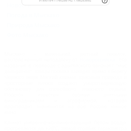
Новости
Погода в Мысхако
Природа Мысхако
Фото Мысхако
Мысхако – маленький, уютный поселок,
расположенный неподалеку от
Новороссийска
. Его
название в переводе с адыгейского означает "мыс
дельфинов". Улицы поселка выходят прямо к берегу
Черного моря. Мягкий климат, красивая природа и
просторные пляжи создают умиротворяющую
обстановку для спокойного пляжного отдыха.
Поселок известен своими элитными
виноградниками и агрофирмой, которая
производит знаменитое на всю Россию южное
вино.
Климат умеренно-континентальный. Летом воздух
прогревается до +26ºС, зимой столбик термометра