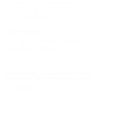
Голубицкая (Темрюкский Район) - 105 км
Джубга (Туапсе) - 113 км
Лермонтово (Туапсе) - 117 км
Другие курорты
СОЧИ - 201 км
Адлер (Сочи) - 224 км
Красная Поляна - 232 км
ГЛАВНАЯ
КОНТАКТЫ
НОВОСТИ
ПУТЕВОДИТЕЛЬ
Продолжая работу с сайтом, вы подтверждаете
© 2006–2026 Отдых.на Кубани.ру — отдых и туризм в Краснодарском
использование сайтом cookies вашего браузера.
крае и Республике Адыгея.
СОГЛАСЕН
Компании ООО "На Кубани.ру" принадлежит доменное имя
nakubani.ru на основании "Свидетельства о регистрации доменного
имени", свидетельство о регистрации СМИ –Эл № ФС77-79732 от
07.12.2020 г. (12+), зарегистрировано Федеральной службой по
надзору в сфере связи, информационных технологий и массовых
коммуникаций (РОСКОМНАДЗОР), а так же товарный знак
"НАКУБАНИ ОТДЫХ КУБАНИ ОТДЫХ.НА КУБАНИ.РУ" на основании