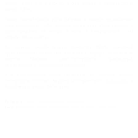
(минус 2,7%) и с 4 625 до 4 544 рублей в Симферополь
(минус 1,8%).
Также значительную роль сыграли активное продвижение
этих городов в СМИ, зимняя Олимпиада. Пики продаж
в
Сочи
пришлись на январь и июль, в Симферополь – на
апрель, июль и август.
По данным онлайн-тревел агентства Biletix, основной
туристический поток на кубанский курорт обеспечили
жители Москвы, Санкт-Петербурга, Краснодара,
Екатеринбурга, Челябинска и Еревана.
А в Симферополь чаще прилетали из Москвы, Санкт-
Петербурга, Ростова-на-Дону, Екатеринбурга,
Краснодара
и
Челябинска, пишет RATA-news.
Рубрики:
СОЧИ
,
Симферополь
,
Транспорт
Тэги:
Авиасообщение
,
Аэропорты
,
Путешествия
,
Транспорт