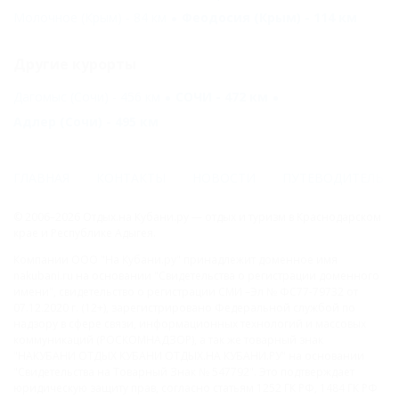
Молочное (Крым) - 84 км
Феодосия (Крым) - 114 км
Другие курорты
Дагомыс (Сочи) - 456 км
СОЧИ - 472 км
Адлер (Сочи) - 495 км
ГЛАВНАЯ
КОНТАКТЫ
НОВОСТИ
ПУТЕВОДИТЕЛЬ
© 2006–2026 Отдых.на Кубани.ру — отдых и туризм в Краснодарском
крае и Республике Адыгея.
Компании ООО "На Кубани.ру" принадлежит доменное имя
nakubani.ru на основании "Свидетельства о регистрации доменного
имени", свидетельство о регистрации СМИ –Эл № ФС77-79732 от
07.12.2020 г. (12+), зарегистрировано Федеральной службой по
надзору в сфере связи, информационных технологий и массовых
коммуникаций (РОСКОМНАДЗОР), а так же товарный знак
"НАКУБАНИ ОТДЫХ КУБАНИ ОТДЫХ.НА КУБАНИ.РУ" на основании
"Свидетельства на Товарный Знак № 547792". Это подтверждает
юридическую защиту прав, согласно статьям 1252 ГК РФ, 1484 ГК РФ