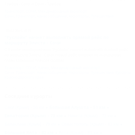
Тамбов - Сочи и Сочи - Тамбов.
Транспорт
,
СОЧИ
,
Международный аэропорт
Сочи
,
Транспорт
,
Авиасообщение
,
Аэропорты
,
Путешествия
06.07.2015 10:19
"Руслайн" начнет выполнять прямой рейс по
маршруту Элиста - Сочи
С 9 июля авиаперевозчик "Руслайн" начнет выполнять прямой рейс
по маршруту Элиста - Сочи. Новый рейс откроют по инициативе
главы Калмыкии Алексея Орлова.
Транспорт
,
СОЧИ
,
Адлер
,
Международный аэропорт
Сочи
,
Транспорт
,
Авиасообщение
,
Аэропорты
,
Путешествия
,
Курорты
Краснодарского края
Соседние курорты
Саки (Крым) - 50 км
Большая Алушта - 51 км
Евпатория (Крым) - 73 км
Никита (Крым) - 73 км
Балаклава (Крым) - 79 км
Севастополь (Крым) - 82 км
Большая Ялта - 82 км
Ялта (Крым) - 83 км