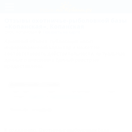
Регистрация
Отзывы охотничье-рыболовной базы
«Копанская», Копанская
Вход
Ейск, Копанская
Показать на карте
Архивный объект, публикация носит
Копанская
информационный характер и может не
соответствовать действительности. Актуальные
Схема
данные о внесении в Единый реестр не
предоставлены.
проезда
Карта
Добавление отзыва
Отзывы
Комментарии могут оставлять только авторизованные пользователи.
Пожалуйста,
войдите
или
зарегистрируйтесь
.
Пока нет отзывов!
К сожалению, Охотничье-рыболовная база