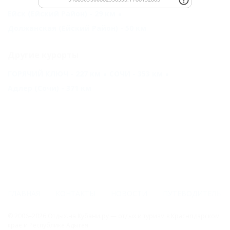
Ейск (Ейский Район) - 29 км
Должанская (Ейский Район) - 50 км
Другие курорты
ГОРЯЧИЙ КЛЮЧ - 227 км
СОЧИ - 353 км
Адлер (Сочи) - 371 км
ГЛАВНАЯ
КОНТАКТЫ
НОВОСТИ
ПУТЕВОДИТЕЛЬ
© 2006–2026 Отдых.на Кубани.ру — отдых и туризм в Краснодарском
крае и Республике Адыгея.