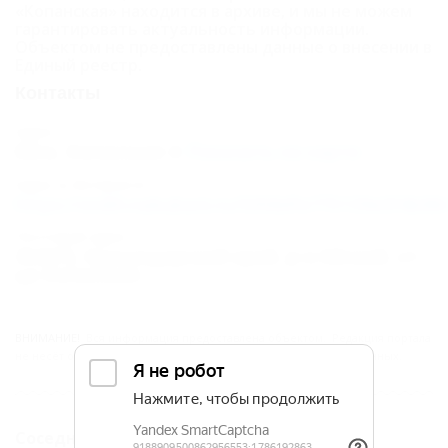
«Копанская» находится в архиве, и мы не можем
гарантировать актуальность информации.
Объектом не предоставлены данные о внесении в
Единый реестр.
Контакты
Адрес:
Ейск, Копанская
Показать на карте
Адрес в Интернете:
https://otdih.nakubani.ru/5058dfe775139e0f4b08
Почтовый адрес:
353675, Краснодарский край, р-н Ейский, ст-
ца Копанская
ВНИМАНИЕ!
Вся информация предоставлена объектом. Редакция портала
не несёт ответственность за достоверность представленных данных.
Соседние курорты