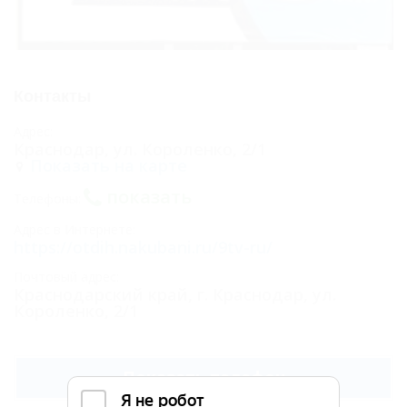
Контакты
Адрес:
Краснодар, ул. Короленко, 2/1
Показать на карте
показать
Телефоны:
Адрес в Интернете:
https://otdih.nakubani.ru/9tv-ru/
Почтовый адрес:
Краснодарский край, г. Краснодар, ул.
Короленко, 2/1
Показать телефон