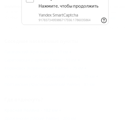
ВНИМАНИЕ!
Вся информация предоставлена объектом. Редакция портала
не несёт ответственность за достоверность представленных данных.
Сообщите нам, если здесь
неверные данные
или
мало информации
.
Соседние населенные пункты
Пашковский (Краснодар) - 13 км
Саратовская (Горячий Ключ) - 50 км
Кореновск (Кореновский Район) - 70 км
Усть-Лабинск (Усть-Лабинский Район) - 70 км
Полтавская (Красноармейский Район) - 83 км
Где отдохнуть?
Красная Поляна - 182 км
Должанская (Ейский Район) - 200 км