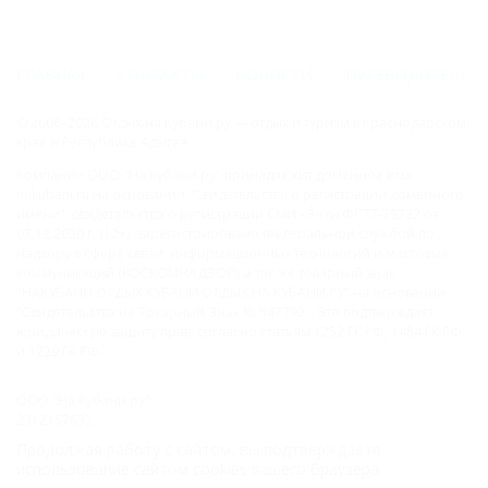
ГЛАВНАЯ
КОНТАКТЫ
НОВОСТИ
ПУТЕВОДИТЕЛЬ
© 2006–2026 Отдых.на Кубани.ру — отдых и туризм в Краснодарском
крае и Республике Адыгея.
Компании ООО "На Кубани.ру" принадлежит доменное имя
nakubani.ru на основании "Свидетельства о регистрации доменного
имени", свидетельство о регистрации СМИ –Эл № ФС77-79732 от
07.12.2020 г. (12+), зарегистрировано Федеральной службой по
надзору в сфере связи, информационных технологий и массовых
коммуникаций (РОСКОМНАДЗОР), а так же товарный знак
"НАКУБАНИ ОТДЫХ КУБАНИ ОТДЫХ.НА КУБАНИ.РУ" на основании
"Свидетельства на Товарный Знак № 547792". Это подтверждает
юридическую защиту прав, согласно статьям 1252 ГК РФ, 1484 ГК РФ
и 1229 ГК РФ.
ООО "На Кубани.ру"
2312157635
1082312013827
Продолжая работу с сайтом, вы подтверждаете
Все права защищены.
использование сайтом cookies вашего браузера.