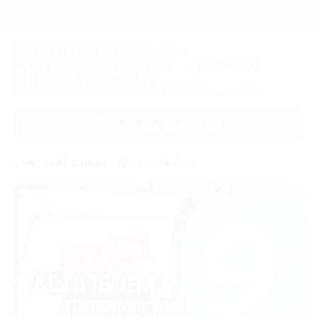
Регистрация
Основной фотоальбом
телерадиокомпании «Девятый
Вход
канал», Краснодар
Краснодар, ул. Короленко, 2/1
Показать на карте
Девятый
канал
Показать телефон
Карта
Девятый канал - фотоальбом
Отзывы
Фото
Основной