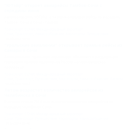
Отзывы
"ЮТэйр" откроет авиарейсы Тамбов-Сочи с
середины июня
Фото
Авиаперевозчик "ЮТэйр" с 14 июня открывает рейсы по маршруту
Тамбов - Сочи и Сочи - Тамбов.
Транспорт
,
СОЧИ
,
Международный аэропорт
Сочи
,
Транспорт
,
Авиасообщение
,
Аэропорты
,
Путешествия
23.05.2014 10:56
"Уральские авиалинии" открывает прямые рейсы из
Самары в Сочи
Авиакомпания "Уральские авиалинии" объявляет о расширении
географии полетов из регионов России на Черноморское
побережье.
Транспорт
,
СОЧИ
,
Международный аэропорт
Сочи
,
Транспорт
,
Путешествия
,
Аэропорты
,
Авиасообщение
,
Билеты
05.05.2014 10:07
Летом возрастет количество авиарейсов из
Челябинска в Сочи
В летнем сезоне 2014 года вырастет количество авиарейсов по
маршруту Челябинск-Сочи.
Транспорт
,
СОЧИ
,
Международный аэропорт
Сочи
,
Транспорт
,
Путешествия
,
Аэропорты
,
Авиасообщение
29.04.2014 09:48