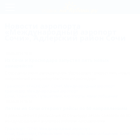
Регистрация
Новости аэропорта
«Международный аэропорт
Вход
Сочи», Адлерский район Сочи
Международный
аэропорт Сочи
05.06.2014 16:53
Из Сочи и Краснодара запустят пять новых
Как
авиарейсов
С середины июня авиакомпания "Аэросервис" откроет пять новых
добраться
направлений из аэропортов Сочи и Краснодара.
до
Транспорт
,
КРАСНОДАР
,
СОЧИ
,
Международный аэропорт
Краснодар
,
Международный аэропорт
аэропорта
Сочи
,
Транспорт
,
Путешествия
,
Аэропорты
,
Авиасообщение
03.06.2014 13:51
Сочи
Летом из Сочи откроют рейсы по 60 направлениям
Новости
В рамках летнего расписания из Сочи будут летать самолеты по 60
международным и внутрироссийским направлениям.
Карта
Транспорт
,
СОЧИ
,
Международный аэропорт
Сочи
,
Транспорт
,
Путешествия
,
Аэропорты
,
Авиасообщение
,
Билеты
27.05.2014 09:44