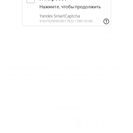
министр РФ Дмитрий Медведев.
Транспорт
,
СОЧИ
,
Международный аэропорт
Сочи
,
Транспорт
,
Авиасообщение
,
Аэропорты
,
Официальные лица
11.04.2014 10:45
Летом запустят авиарейсы из Тамбова в Сочи
Полеты из Сочи в Тамбов запустят 14 июня. Авиакомпания "ЮТэйр-
экспресс" будет осуществлять рейс под номером 133 каждую субботу
на самолете ATR-72.
Транспорт
,
СОЧИ
,
Международный аэропорт
Сочи
,
Общество
,
Транспорт
,
Путешествия
,
Авиасообщение
,
Аэропорты
08.04.2014 12:17
"Турецкие авиалинии" связали Сочи со всем миром
"Турецкие авиалинии" расширяют диапазон своих маршрутов и
увеличивают число рейсов из международного аэропорта Сочи.
Транспорт
,
СОЧИ
,
Международный аэропорт
Сочи
,
Транспорт
,
Аэропорты
,
Авиасообщение
Предыдущая
1
...
2
3
4
5
6
7
8
9
10
11