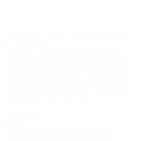
ГЛАВНАЯ
КОНТАКТЫ
НОВОСТИ
ПУТЕВОДИТЕЛЬ
© 2006–2026 Отдых.на Кубани.ру — отдых и туризм в Краснодарском
крае и Республике Адыгея.
Компании ООО "На Кубани.ру" принадлежит доменное имя
nakubani.ru на основании "Свидетельства о регистрации доменного
имени", свидетельство о регистрации СМИ –Эл № ФС77-79732 от
07.12.2020 г. (12+), зарегистрировано Федеральной службой по
надзору в сфере связи, информационных технологий и массовых
коммуникаций (РОСКОМНАДЗОР), а так же товарный знак
"НАКУБАНИ ОТДЫХ КУБАНИ ОТДЫХ.НА КУБАНИ.РУ" на основании
"Свидетельства на Товарный Знак № 547792". Это подтверждает
юридическую защиту прав, согласно статьям 1252 ГК РФ, 1484 ГК РФ
и 1229 ГК РФ.
ООО "На Кубани.ру"
2312157635
1082312013827
Продолжая работу с сайтом, вы подтверждаете
Все права защищены.
использование сайтом cookies вашего браузера.