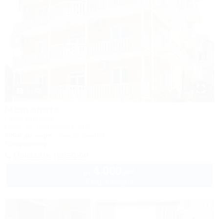
1 / 42
Маргарита
Гостевой дом
Сочи, ул. Полтавская, 21/9
600м до моря
6км до центра
Кондиционер
Показать телефон
4 000
руб.
от
2 взр. в августе