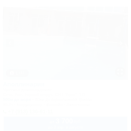
1 / 47
Аполлинария
Частное домовладение
Сочи, Лоо, Горный воздух, СНТ "Бриз", 131
500м до моря
80км до горнолыжной трассы
Wi-Fi
Кондиционер
Бассейн
Автостоянка
+7 (913) 136-61-11
3 700
руб.
от
до 3 взр. в августе