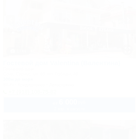
1 / 44
Гостевой дом Valentina (Валентина)
Гостевой дом
Сочи, Сириус, ул. 65 лет Победы, 49
300м до моря
Wi-Fi
Кондиционер
Автостоянка
+7 (918) 108-75-82
6 000
руб.
от
2 взр. в августе