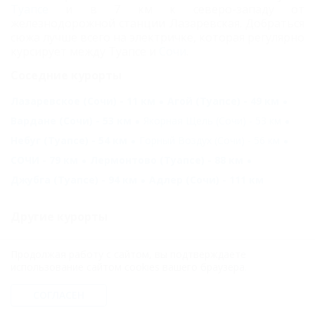
Туапсе
и в 7 км к северо-западу от
железнодорожной станции Лазаревская. Добраться
сюжа лучше всего на электричке, которая регулярно
курсирует между Туапсе и
Сочи
.
Соседние курорты
Лазаревское (Сочи) - 11 км
Агой (Туапсе) - 49 км
Вардане (Сочи) - 53 км
Якорная Щель (Сочи) - 53 км
Небуг (Туапсе) - 54 км
Горный Воздух (Сочи) - 56 км
СОЧИ - 79 км
Лермонтово (Туапсе) - 88 км
Джубга (Туапсе) - 94 км
Адлер (Сочи) - 111 км
Другие курорты
АНАПА - 187 км
Феодосия (Крым) - 332 км
Продолжая работу с сайтом, вы подтверждаете
Большая Алушта - 395 км
использование сайтом cookies вашего браузера.
СОГЛАСЕН
ГЛАВНАЯ
КОНТАКТЫ
НОВОСТИ
ПУТЕВОДИТЕЛЬ