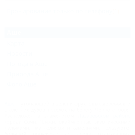
Бронирование только по телефону
(1)
Аше
Карта
Новости
Погода в Аше
Природа Аше
Фото Аше
Аше
– утопающий в зелени фруктовых деревьев и
столетних дубов поселок на берегу Черного моря.
Расположен в знаменитом
Лазаревском районе
города Сочи. Пляжи, окаймленные экзотическими
пальмами, магнолиями и камелиями, пользуются
большой популярностью среди отдыхающих.