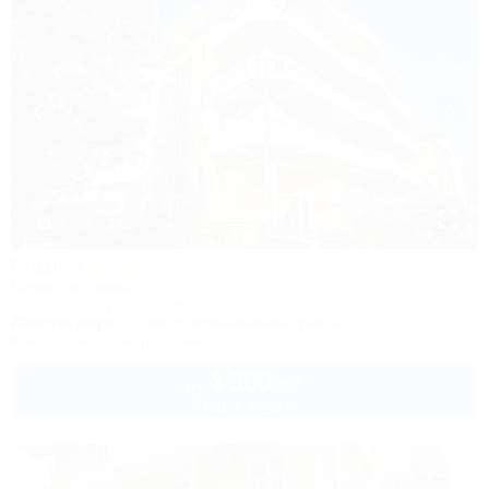
1 / 25
Мария
Мини-гостиница
Сочи, Хоста, ул. Платановая, 2
200м до моря
52км до горнолыжной трассы
Кондиционер
Автостоянка
4 300
руб.
от
2 взр. в августе