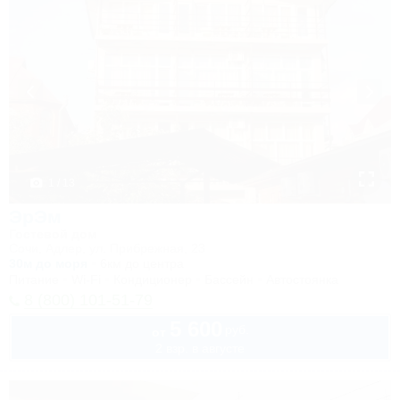
1 / 13
ЭрЭм
Гостевой дом
Сочи, Адлер, ул. Прибрежная, 23
30м до моря
6км до центра
Питание
Wi-Fi
Кондиционер
Бассейн
Автостоянка
8 (800) 101-51-79
5 600
руб.
от
2 взр. в августе