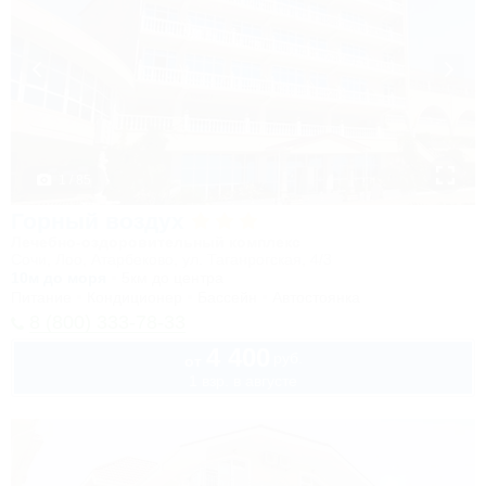
1 / 85
Горный воздух
Лечебно-оздоровительный комплекс
Сочи, Лоо, Атарбеково, ул. Таганрогская, 4/3
10м до моря
5км до центра
Питание
Кондиционер
Бассейн
Автостоянка
8 (800) 333-78-33
4 400
руб.
от
1 взр. в августе