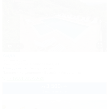
1 / 22
Аида
Гостевой дом
Сочи, Адлер, ул. Православная, 48
1,2км до моря
5км до центра
Питание
Кондиционер
Бассейн
Автостоянка
+7 (918) 303-58-28
3 500
руб.
от
2 взр. в августе