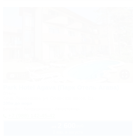
1 / 21
Park Hotel Agava (Парк Отель Агава)
Отель
Сочи, Лазаревское, ул. Сочинское шоссе, 2/д
100м до моря
Бассейн
Кондиционер
Автостоянка
+7 (988) 142-45-42
2 600
руб.
от
2 взр. в августе