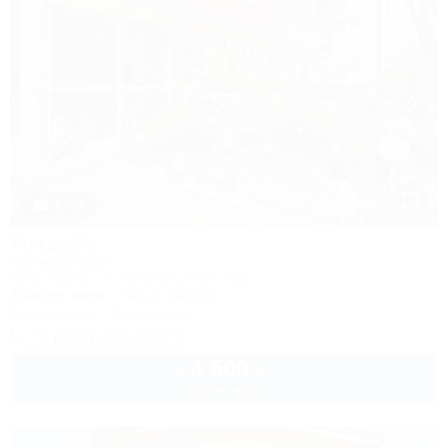
1 / 22
Усадьба
Гостевой дом
Сочи, Адлер, ул. Просвещения, 50а
150м до моря
7км до центра
Кондиционер
Автостоянка
+7 (918) 206-25-73
4 500
руб.
от
2 взр. в августе