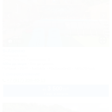
1 / 51
9-Авеню
Гостевой дом
Сочи, Лоо, ул. Енисейская, 9
400м до моря
5км до центра
Питание
Wi-Fi
Бассейн
Кондиционер
Автостоянка
1 спецпредложение
+7 (917) 208-40-13
3 500
руб.
от
2 взр. в августе