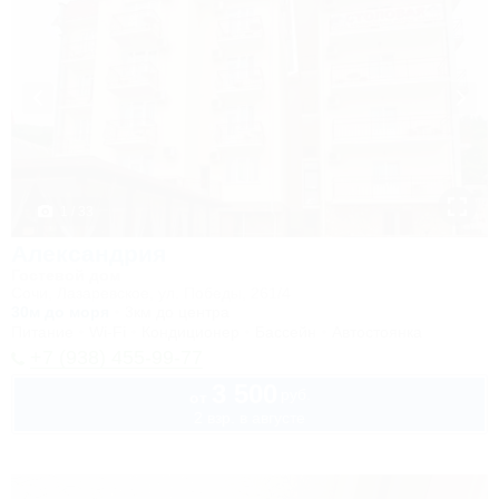
1 / 33
Александрия
Гостевой дом
Сочи, Лазаревское, ул. Победы, 261/4
30м до моря
3км до центра
Питание
Wi-Fi
Кондиционер
Бассейн
Автостоянка
+7 (938) 455-99-77
3 500
руб.
от
2 взр. в августе