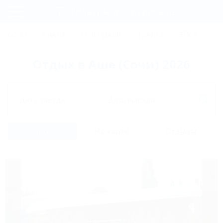
Фильтры и сортировка
Главная
СОЧИ
АНАПА
ГЕЛЕНДЖИК
ТУАПСЕ
ЕЙСК
КР
Регистрация
Отдых в Аше (Сочи) 2026
Вход
Дата заезда
Дата выезда
Список
На карте
Отзывы