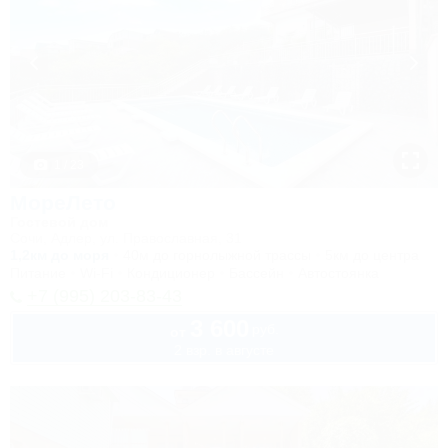
1 / 23
МореЛето
Гостевой дом
Сочи, Адлер, ул. Православная, 31
1,2км до моря
40м до горнолыжной трассы
5км до центра
Питание
Wi-Fi
Кондиционер
Бассейн
Автостоянка
+7 (995) 203-83-43
3 600
руб.
от
2 взр. в августе