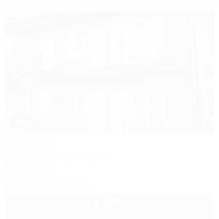
1 / 23
У Наиры
Частный дом
Сочи, Адлер, ул. Крупской, 40/3
200м до моря
Кондиционер
+7 (918) 407-90-98
3 999
руб.
от
2 взр. в августе