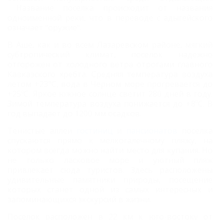
Название поселка происходит от названия
одноименной реки, что в переводе с адыгейского
означает "оружие".
В Аше, как и во всем Лазаревском районе, мягкий
субтропический климат, поселок надежно
отгорожен от холодного ветра отрогами главного
Кавказского хребта. Средняя температура воздуха
летом +23°С, вода в Черном море прогревается до
+25ºС. Яркое южное солнце светит 280 дней в году.
Зимой температура воздуха понижается до +8ºС. В
год выпадает до 1200 мм осадков.
Тенистые аллеи
гостиниц
и
пансионатов
поселка
спускаются прямо к мелкогалечному пляжу, на
котором всегда можно найти место для купания. Но
не только ласковое море и уютный пляж
привлекает сюда туристов. Здесь расположены
удивительные памятники природы, посещение
которых станет одной из самых интересных и
запоминающихся экскурсий в жизни.
Поселок расположен в 22 км к юго-востоку от