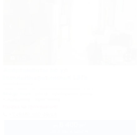
1 / 23
Апартаменты по ул.
Нижнеимеретинская 137а
Апартаменты
Сочи, Адлер, ул. Нижнеимеретинская, 137а
50м до моря
20м до горнолыжной трассы
Кондиционер
Автостоянка
Скидка на проживание!
+7 (916) 180-49-14
6 400
руб.
от
до 6 взр. в августе