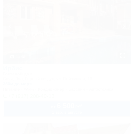
1 / 40
Ирбис
Гостевой дом
Сочи, Лоо, Горный воздух, ул. Пейзажная, 16
350м до моря
Питание
Wi-Fi
Кондиционер
Бассейн
Автостоянка
+7 (917) 208-40-13
6 500
руб.
от
2 взр. в августе