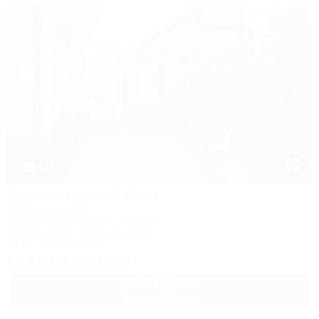
1 / 37
Черноморский бриз
Частный сектор
Сочи, Лазаревское, ул. Ушакова
50м до моря
789м до центра
Wi-Fi
Кондиционер
+7 (918) 900-19-70
4 400
руб.
от
2 взр. в августе