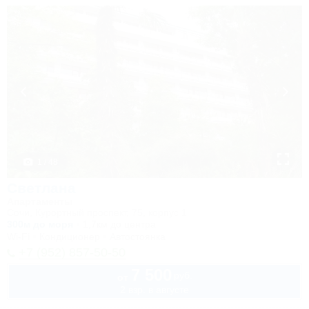
1 / 48
Светлана
Апартаменты
Сочи, Курортный проспект, 75, корпус 1
300м до моря
1,7км до центра
Wi-Fi
Кондиционер
Автостоянка
+7 (952) 857-50-50
7 500
руб.
от
2 взр. в августе