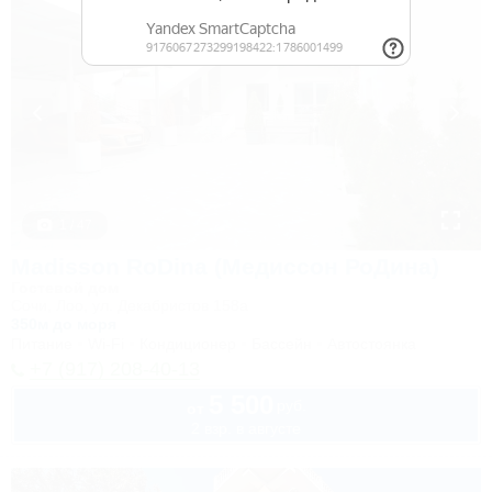
1 / 47
Madisson RoDina (Медиссон РоДина)
Гостевой дом
Сочи, Лоо, ул. Декабристов 158а
350м до моря
Питание
Wi-Fi
Кондиционер
Бассейн
Автостоянка
+7 (917) 208-40-13
5 500
руб.
от
2 взр. в августе