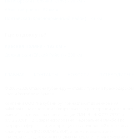
Пятигорская (Горячий Ключ) - 70 км
Абинский район - 82 км
Полтавская (Красноармейский Район) - 83 км
Где отдохнуть?
Красная Поляна - 182 км
Должанская (Ейский Район) - 200 км
ГЛАВНАЯ
КОНТАКТЫ
НОВОСТИ
ПУТЕВОДИТЕЛЬ
© 2006–2026 Отдых.на Кубани.ру — отдых и туризм в Краснодарском
крае и Республике Адыгея.
Компании ООО "На Кубани.ру" принадлежит доменное имя
nakubani.ru на основании "Свидетельства о регистрации доменного
имени", свидетельство о регистрации СМИ –Эл № ФС77-79732 от
07.12.2020 г. (12+), зарегистрировано Федеральной службой по
надзору в сфере связи, информационных технологий и массовых
коммуникаций (РОСКОМНАДЗОР), а так же товарный знак
"НАКУБАНИ ОТДЫХ КУБАНИ ОТДЫХ.НА КУБАНИ.РУ" на основании