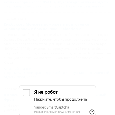
Активный отдых и спорт
,
КРАСНОДАР
,
Краснодар
,
Активный отдых и
спорт
,
Спорт
,
Кикбоксинг
,
Бокс
,
Турнир
,
Индустрия развлечений
19.06.2015 13:48
Кикбоксер Моисеев поможет в подготовке
«Волкодава» к бою на PRIME Selection 2
22 июня в зале бокса фитнес-клуб X-fit «Юбилейный» (г. Краснодар,
бульвар Клары Лучко, 1) состоится открытая тренировка участника
главного боя Второго этапа Гран-при PRIME Selection – Александра
"ВОЛКОДАВА" Дурыманова, которому вечером 25 июня во Дворце
спорта «Олимп», предстоит сразиться с Владиславом Парубченко, не
знающим поражений, воспитанником школы боевого самбо из
Киева.
Активный отдых и
спорт
,
КРАСНОДАР
,
Краснодар
,
Кикбоксинг
,
Турнир
,
Бокс
,
Активный
отдых и спорт
,
Спорт
25.02.2016 14:10
В Краснодаре перед стартом Tech-KREP FC: «Южный
Фронт – 3» прошла открытая тренировка
24 февраля в Краснодаре состоялась открытая тренировка
участников турнира Tech-KREP FC: «Южный Фронт – 3».