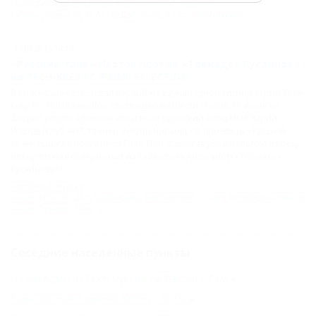
Новости общественной жизни Кубани
,
Новости
Кубани
,
Новости
,
КРАСНОДАР
,
Бокс
,
Спорт
,
Кикбоксинг
19.06.2015 14:16
«Русский танк» Изотов против «Торнадо» Кусаинова
на TECH-KREP FC: PRIME SELECTION
В Краснодаре стартовал первый международной турнир серии Tech-
Krep FC: PRIME Selection, состоящей из шести этапов. 11 июня во
Дворце спорта «Олимп» известный брянский боец ММА Юрий
Изотов (Клуб АНТ, тренер Виктор Чирков), по прозвищу «Русский
танк», вышел в полуфинал Гран-При, одержав убедительную победу
нокаутом над соперником из Казахстана Ансаганом «Торнадо»
Кусаиновым.
Активный отдых и
спорт
,
КРАСНОДАР
,
Краснодар
,
Кикбоксинг
,
Спорт
,
Активный отдых и
спорт
,
Турнир
,
Шоу
Соседние населенные пункты
Новая Адыгея (Тахтамукайский Район) - 7 км
Саратовская (Горячий Ключ) - 50 км