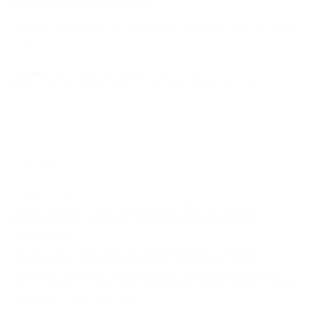
для занятия единоборствами.
Первый тренировки в спортклубе начнутся уже в новом
году.
Рубрики:
Краснодар
,
Активный отдых и спорт
Тэги:
Спорт
,
Активный отдых и спорт
,
Бокс
,
Кикбоксинг
,
Дзюдо
Статьи
29.06.2015 12:10
Краснодарец Роман Гундаренко бросил вызов
знаменитому Джабару Аскерову по прозвищу
"Чингизхан"
Звезда К-1 россиянин Джабар Аскеров проведет поединок по
правилам ММА против краснодарского спортсмена Романа
Гундаренко. Супер-бой состоится 8 июля в Краснодаре в дворце
спорта "Олимп" и станет главным событием третьего турнира серии
TECH-KREP FC: PRIME SELECTION.