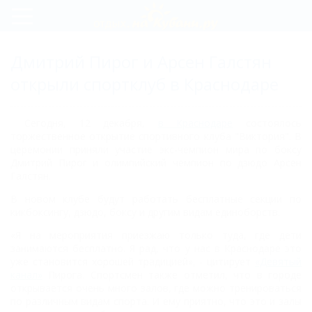
Регистрация
Дмитрий Пирог и Арсен Галстян
Вход
открыли спортклуб в Краснодаре
Сегодня, 12 декабря,
в Краснодаре
состоялось
торжественное открытие спортивного клуба "Виктория"
. В
церемонии приняли участие экс-чемпион мира по боксу
Дмитрий Пирог и олимпийский чемпион по дзюдо Арсен
Галстян.
В новом клубе будут работать бесплатные секции по
кикбоксингу, дзюдо, боксу и другим видам единоборств.
«Я на мероприятия приезжаю только туда, где дети
занимаются бесплатно. Я рад, что у нас в Краснодаре это
уже становится хорошей традицией», - цитирует
«Девятый
канал»
Пирога. Спортсмен также отметил, что в городе
открывается очень много залов, где можно тренироваться
по различным видам спорта. И ему приятно, что это и залы