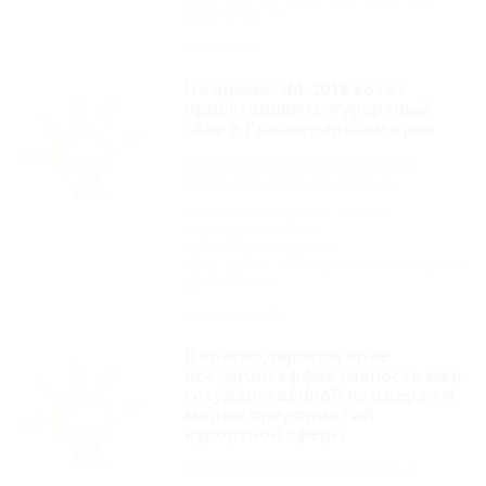
края
,
COVID-19
25 июня 2021
На время ЧМ-2018 хотят
приостановить курортный
сбор в Краснодарском крае
Инициативу выдвинул губернатор
региона Вениамин Кондратьев.
Метки:
Новости Кубани
,
Новости
законодательства на
Кубани
,
Краснодарский
край
,
Туризм
,
Законы
,
Чемпионат мира по
футболу-2018
28 февраля 2018
В Краснодарском крае
обсудили эффективность мер
государственной поддержки
малых предприятий
курортной сферы
Более 350 представителей краевых