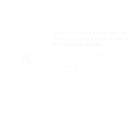
Кубани
,
Краснодарский край
,
Курорты
Краснодарского края
,
Курорты
Кубани
,
Законы
,
Официально
04 мая 2017
Деятельность гостиниц, не
прошедших классификацию,
теперь вне закона
С 1 января 2017 года предоставление
гостиничных услуг в Краснодарском крае
допускается только объектами
размещения, прошедшими
классификацию.
Метки:
Новости законодательства на
Кубани
,
Новости Кубани
,
Краснодарский
край
,
Классификация гостиниц
,
Отели и
гостиницы
,
Курорты Краснодарского
края
,
Курорты
Кубани
,
Законы
,
Официально
11 января 2017
Архив новостей