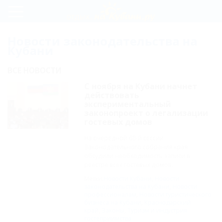
Регистрация
Новости законодательства на
Кубани
Вход
ВСЕ НОВОСТИ
С ноября на Кубани начнет
действовать
экспериментальный
законопроект о легализации
гостевых домов
На очередной 68-й сессии
Законодательного собрания края
обсудили необходимость записи в
реестре всех гостевых домов.
Метки:
Новости Кубани
,
Новости
законодательства на Кубани
,
Новости
профессионалам
,
Новости туристического
бизнеса на Кубани
,
Краснодарский
край
,
Законы
,
Туризм и индустрия
гостеприимства