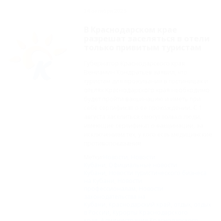
24 октября 2025
В Краснодарском крае
разрешат заселяться в отели
только привитым туристам
Губернатор Краснодарского края
Вениамин Кондратьев заявил, что
туристам для проживания в гостиницах и
отелях Краснодарского края необходимо
будет пройти вакцинацию и иметь при
себе сертификат о ее прохождении. С 1
августа заселиться смогут только люди,
имеющие сертификат о вакцинации, за
исключением тех, у кого есть медицинские
противопоказания.
Метки:
Новости
,
Новости
Кубани
,
Официальные новости
Кубани
,
Новости туристического бизнеса
на Кубани
,
Новости
профессионалам
,
Новости
законодательства на
Кубани
,
Краснодарский край
,
отдых
,
отдых
в России
,
Курорты Краснодарского
края
,
Администрация Краснодарского