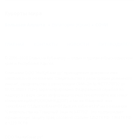
Курорты мира
Большая Алушта
Евпатория (Крым)
СОЧИ
ГЛАВНАЯ
КОНТАКТЫ
НОВОСТИ
ПУТЕВОДИТЕЛЬ
© 2006–2026 Отдых.на Кубани.ру — отдых и туризм в Краснодарском
крае и Республике Адыгея.
Компании ООО "На Кубани.ру" принадлежит доменное имя
nakubani.ru на основании "Свидетельства о регистрации доменного
имени", свидетельство о регистрации СМИ –Эл № ФС77-79732 от
07.12.2020 г. (12+), зарегистрировано Федеральной службой по
надзору в сфере связи, информационных технологий и массовых
коммуникаций (РОСКОМНАДЗОР), а так же товарный знак
"НАКУБАНИ ОТДЫХ КУБАНИ ОТДЫХ.НА КУБАНИ.РУ" на основании
"Свидетельства на Товарный Знак № 547792". Это подтверждает
юридическую защиту прав, согласно статьям 1252 ГК РФ, 1484 ГК РФ
и 1229 ГК РФ.
ООО "На Кубани.ру"