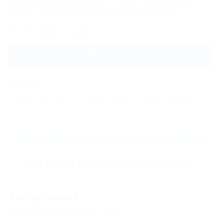
Краснодарский край, г. Сочи, Адлерский
район, ул. Нижнеимеретинская, 137а
Письмо администрации
Забронировать
ВНИМАНИЕ!
Вся информация предоставлена объектом. Редакция портала
не несёт ответственность за достоверность представленных данных.
Сообщите нам, если здесь
неверные данные
или
мало информации
.
Все
гостиницы Адлера
и
отели Адлера
(5)
Всё
жильё для отдыха Адлера
(427)
Популярные
Детская площадка
(3)