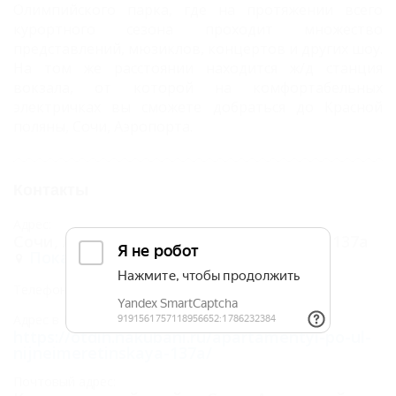
Олимпийского парка, где на протяжении всего
курортного сезона проходит множество
представлений, мюзиклов, концертов и других шоу.
На том же расстоянии находится ж/д станция
вокзала, от которой на комфортабельных
электричках вы сможете добраться до Красной
поляны, Сочи, Аэропорта.
Контакты
Адрес:
Сочи, Адлер, ул. Нижнеимеретинская, 137а
Показать на карте
показать
Телефоны:
Адрес в Интернете:
https://otdih.nakubani.ru/apartamentyi-po-ul-
nijneimeretinskaya-137a/
Почтовый адрес: