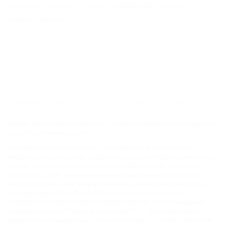
Ольгинка (Туапсе) - 118 км
ГЕЛЕНДЖИК - 193 км
АНАПА - 264 км
ГЛАВНАЯ
КОНТАКТЫ
НОВОСТИ
ПУТЕВОДИТЕЛЬ
© 2006–2026 Отдых.на Кубани.ру — отдых и туризм в Краснодарском
крае и Республике Адыгея.
Компании ООО "На Кубани.ру" принадлежит доменное имя
nakubani.ru на основании "Свидетельства о регистрации доменного
имени", свидетельство о регистрации СМИ –Эл № ФС77-79732 от
07.12.2020 г. (12+), зарегистрировано Федеральной службой по
надзору в сфере связи, информационных технологий и массовых
коммуникаций (РОСКОМНАДЗОР), а так же товарный знак
"НАКУБАНИ ОТДЫХ КУБАНИ ОТДЫХ.НА КУБАНИ.РУ" на основании
"Свидетельства на Товарный Знак № 547792". Это подтверждает
юридическую защиту прав, согласно статьям 1252 ГК РФ, 1484 ГК РФ