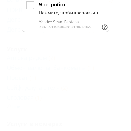
Принимаются дети до 5 лет
(2)
Детская комната
(1)
Детский открытый бассейн
(1)
Услуги
Аптека рядом
(2)
Обмен валюты, банкоматы
(1)
Прокат
(1)
Сейф, услуга отеля
(2)
Столовая
(1)
Еще
Услуги в номерах