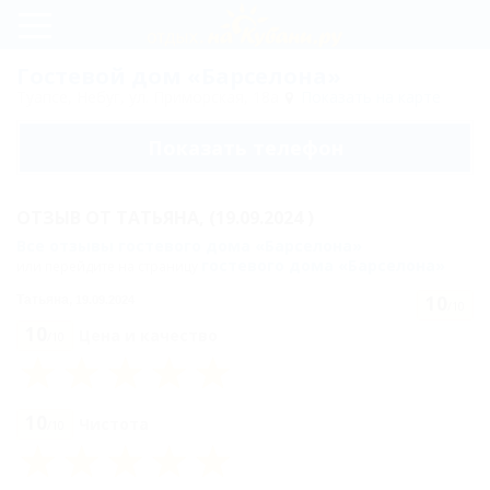
Регистрация
Гостевой дом «Барселона»
Туапсе, Небуг, ул. Приморская, 18а
Показать на карте
Вход
Показать телефон
Барселона
ОТЗЫВ ОТ
ТАТЬЯНА,
(19.09.2024 )
Цены
Все отзывы гостевого дома «Барселона»
гостевого дома «Барселона»
или перейдите на страницу
Пляж
10
Татьяна,
19.09.2024
/10
Номера
10
Цена и качество
/10
Эконом
Стандарт
10
Чистота
/10
Стандарт с
доп.местом