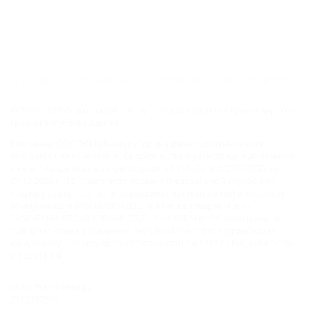
ГЛАВНАЯ
КОНТАКТЫ
НОВОСТИ
ПУТЕВОДИТЕЛЬ
© 2006–2026 Отдых.на Кубани.ру — отдых и туризм в Краснодарском
крае и Республике Адыгея.
Компании ООО "На Кубани.ру" принадлежит доменное имя
nakubani.ru на основании "Свидетельства о регистрации доменного
имени", свидетельство о регистрации СМИ –Эл № ФС77-79732 от
07.12.2020 г. (12+), зарегистрировано Федеральной службой по
надзору в сфере связи, информационных технологий и массовых
коммуникаций (РОСКОМНАДЗОР), а так же товарный знак
"НАКУБАНИ ОТДЫХ КУБАНИ ОТДЫХ.НА КУБАНИ.РУ" на основании
"Свидетельства на Товарный Знак № 547792". Это подтверждает
юридическую защиту прав, согласно статьям 1252 ГК РФ, 1484 ГК РФ
и 1229 ГК РФ.
ООО "На Кубани.ру"
2312157635