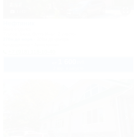
1 / 42
Нефтяник
База отдыха
Туапсе, Бжид, Бухта Инал, 2 участок
270м до моря
200м до центра
Кондиционер
Автостоянка
+7 (918) 118-10-40
1 600
руб.
от
2 взр. в августе