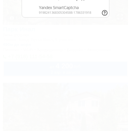
1 / 49
Парк Инал
База отдыха
Туапсе, Бжид, Бухта Инал, 5 участок
450м до моря
Питание
Wi-Fi
Кондиционер
Бассейн
Автостоянка
+7 (918) 111-54-58
4 200
руб.
от
2 взр. в августе