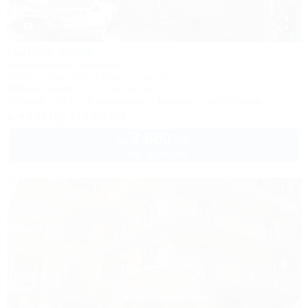
1 / 3
Вилла Алла
Гостиничный комплекс
Туапсе, Бжид, Бухта Инал, 1 участок
400м до моря
501м до центра
Питание
Wi-Fi
Кондиционер
Бассейн
Автостоянка
+7 (918) 114-20-00
3 600
руб.
от
2 взр. в августе