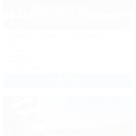
1 / 40
Пляжный кемпинг "9-й километр"
Кемпинг
А-147, 10-й километр, Туапсинский муниципальный округ,
Краснодарский край
5м до моря
Питание
Wi-Fi
Кондиционер
Автостоянка
+7 (969) 999-35-75
6 100
руб.
от
2 взр. в августе