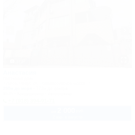
1 / 37
Анастасия
Гостевой дом
Туапсе, Небуг, ул. Новороссийское шоссе, 7
250м до моря
772м до центра
Wi-Fi
Кондиционер
Автостоянка
+7 (918) 394-91-71
2 000
руб.
от
2 взр. в августе