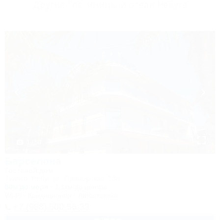
Другие Гостиницы и отели Небуга
1 / 59
Барселона
Гостевой дом
Туапсе, Небуг, ул. Приморская, 18а
50м до моря
1,1км до центра
Wi-Fi
Кондиционер
Автостоянка
+7 (988) 500-56-33