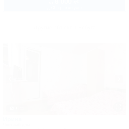
8 000
руб.
от
до 3 взр. в августе
Другие объекты Небуга
1 / 22
Ирина
Частный дом