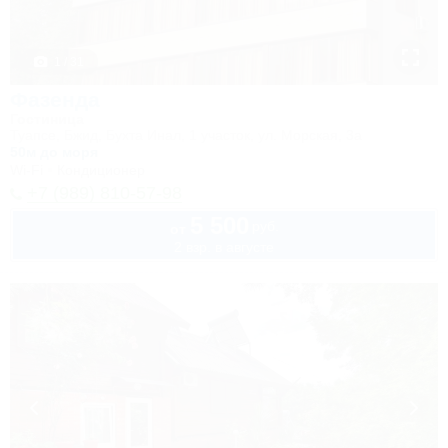
1 / 31
Фазенда
Гостиница
Туапсе, Бжид, Бухта Инал, 1 участок, ул. Морская, 3а
50м до моря
Wi-Fi
Кондиционер
+7 (989) 810-57-98
5 500
руб.
от
2 взр. в августе