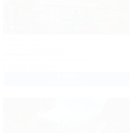
1 / 50
Утес
Пансионат отдыха
Туапсе, Бжид, Бухта Инал, 5 участок
200м до моря
481м до центра
Wi-Fi
Кондиционер
Бассейн
Автостоянка
+7 (918) 445-64-44
4 500
руб.
от
до 3 взр. в августе