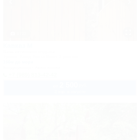
1 / 22
Кавказ М
База активного отдыха
Туапсе, Бжид, Бухта Инал, 2 участок
150м до моря
Кондиционер
Автостоянка
+7 (989) 813-42-42
2 500
руб.
от
2 взр. в августе