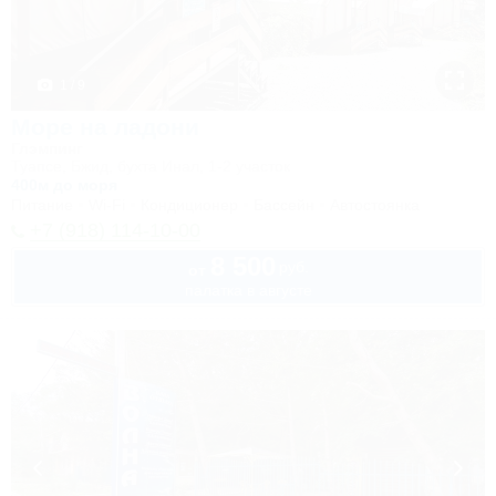
1 / 9
Море на ладони
Глэмпинг
Туапсе, Бжид, бухта Инал, 1-2 участок
400м до моря
Питание
Wi-Fi
Кондиционер
Бассейн
Автостоянка
+7 (918) 114-10-00
8 500
руб.
от
палатка в августе