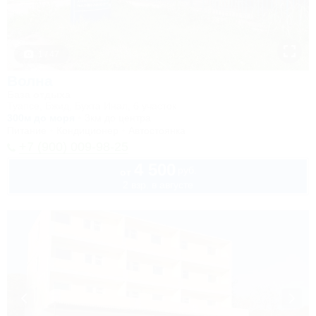
1 / 47
Волна
База отдыха
Туапсе, Бжид, Бухта Инал, 6 участок
300м до моря
3км до центра
Питание
Кондиционер
Автостоянка
+7 (900) 009-98-25
4 500
руб.
от
2 взр. в августе