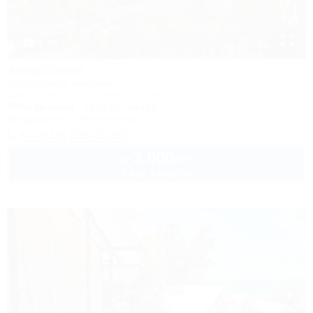
1 / 47
Анастасия
Коттеджный комплекс
Туапсе, Бжид, Бухта Инал, 5 участок
300м до моря
497м до центра
Кондиционер
Автостоянка
+7 (918) 326-23-80
3 000
руб.
от
2 взр. в августе