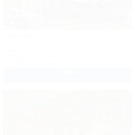
1 / 21
Афалина
Коттеджный комплекс
Туапсе, Бжид, Бухта Инал, 1 участок
50м до моря
Кондиционер
Автостоянка
+7 (988) 488-92-95
3 600
руб.
от
до 3 взр. в августе