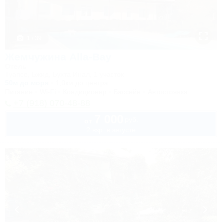
1 / 39
Жемчужина Alla-Bay
Отель
Туапсе, Бжид, Бухта Инал, 1 участок
50м до моря
1,0км до центра
Питание
Wi-Fi
Кондиционер
Бассейн
Автостоянка
+7 (918) 070-48-88
7 000
руб.
от
2 взр. в августе