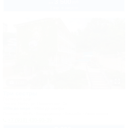
3 500
руб.
от
2 взр. в августе
1 / 33
Три сестры
Гостевой дом
Туапсе, Небуг, ул. Приморская, 1а
100м до моря
696м до центра
Питание
Wi-Fi
Кондиционер
Бассейн
Автостоянка
+7 (918) 430-93-39