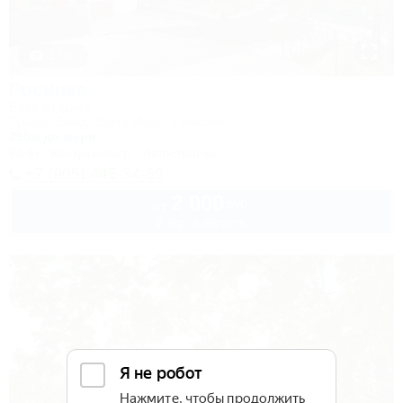
1 / 35
Росинка
База отдыха
Туапсе, Бжид, Бухта Инал, 1 участок
250м до моря
Wi-Fi
Кондиционер
Автостоянка
+7 (905) 445-34-69
2 000
руб.
от
2 взр. в августе