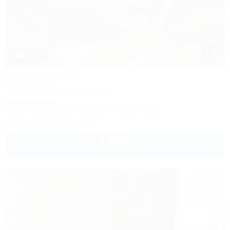
1 / 40
Олений ручей
Гостевой дом
Туапсе, Джубга, ул. Зеленая, 8
600м до моря
Wi-Fi
Кондиционер
Бассейн
Автостоянка
+7 (918) 007-39-09
3 000
руб.
от
2 взр. в августе