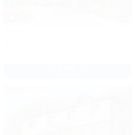
1 / 30
Водолей
База отдыха
Туапсе, Бжид, Бухта Инал, 3 участок
150м до моря
Кондиционер
Автостоянка
+7 (918) 413-77-00
1 000
руб.
от
2 взр. в августе