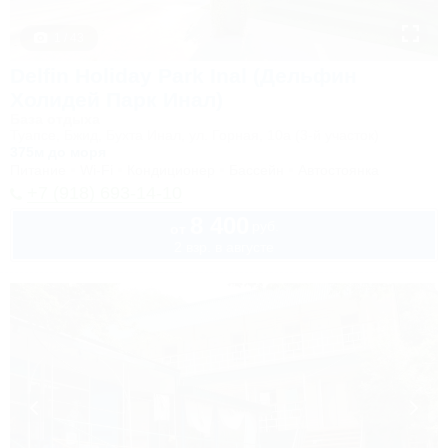
1 / 43
Delfin Holiday Park Inal (Дельфин
Холидей Парк Инал)
База отдыха
Туапсе, Бжид, Бухта Инал, ул. Горная, 10а (3-й участок)
375м до моря
Питание
Wi-Fi
Кондиционер
Бассейн
Автостоянка
+7 (918) 693-14-10
8 400
руб.
от
2 взр. в августе