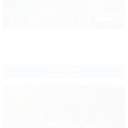
1 / 24
Росинка
Гостевой дом
Туапсе, Бжид, Бухта Инал, 1 участок
200м до моря
236м до центра
Wi-Fi
Кондиционер
Автостоянка
+7 (918) 939-66-11
3 500
руб.
от
до 3 взр. в августе