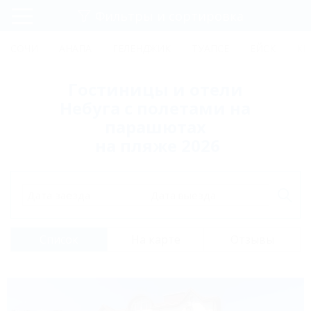
Фильтры и сортировка
Главная
СОЧИ
АНАПА
ГЕЛЕНДЖИК
ТУАПСЕ
ЕЙСК
КР
Регистрация
Гостиницы и отели
Вход
Небуга с полетами на
парашютах
на пляже 2026
Дата заезда
Дата выезда
Список
На карте
Отзывы