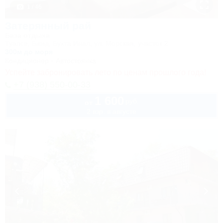
1 / 46
Затерянный рай
База отдыха
Туапсе, Бжид, Бухта Инал, ул. Морская, участок 2
300м до моря
Кондиционер
Автостоянка
Успейте забронировать лето по ценам прошлого года!
+7 (938) 550-00-33
1 600
руб.
от
2 взр. в августе