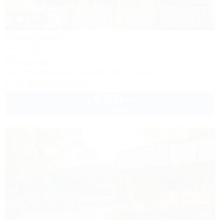
1 / 12
Гранд-Шато
Гостевой дом
Туапсе, Ольгинка, мкр. Горизонт, 52
100м до моря
Wi-Fi
Кондиционер
Бассейн
Автостоянка
+7 (988) 356-12-90
9 400
руб.
от
2 взр. в августе