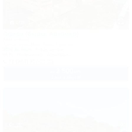
1 / 28
Сфера (бывш. Автомир)
База отдыха
Туапсе, Бухта Инал, Бжид, 5 участок
350м до моря
4км до центра
Wi-Fi
Кондиционер
Автостоянка
+7 (964) 917-11-13
2 500
руб.
от
2 взр. в августе