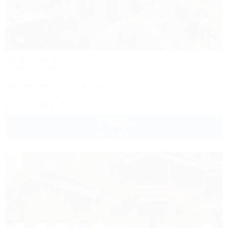
1 / 47
Эдельвейс
Мини-гостиница
Туапсинский район, п. Новомихайловский, ул. Парковая, 6
540м до моря
2,4км до центра
Кондиционер
Бассейн
Автостоянка
+7 (918) 915-43-49
2 500
руб.
от
2 взр. в августе