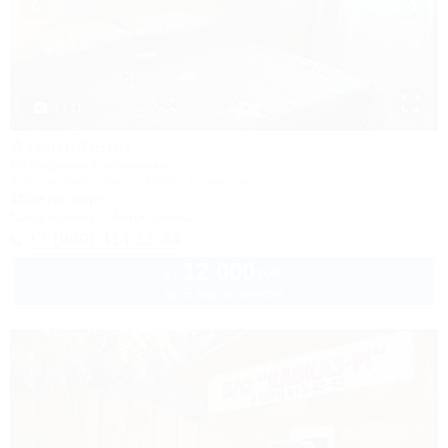
1 / 11
Атмосфера
Коттеджный комплекс
Туапсе, Бжид, бухта Инал, 6 участок
150м до моря
Кондиционер
Автостоянка
+7 (999) 414-11-44
12 000
руб.
от
до 5 взр. в августе