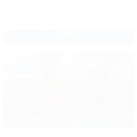
Гостевой дом
Геленджик, Архипо-Осиповка, ул. Советская, 46б
500м до моря
593м до центра
Wi-Fi
Кондиционер
Автостоянка
+7 (953) 099-23-41
3 500
руб.
от
2 взр. в августе
1 / 50
Тешебс