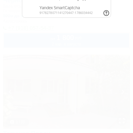
Черномор и Ко
База отдыха
Геленджик, Бетта, Левая щель
500м до моря
740м до центра
Автостоянка
+7 (918) 057-54-37
1 800
руб.
от
2 взр. в августе
1 / 33