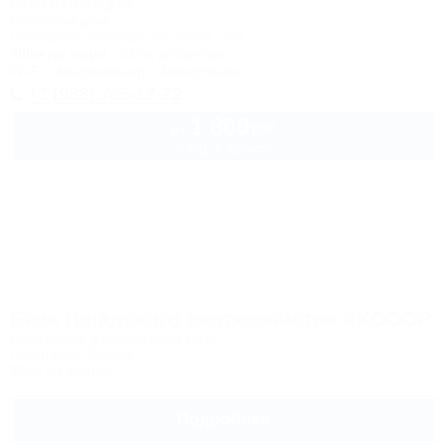
Миллениум
Гостевой дом
Геленджик, Криница, ул. Мира, 23а
400м до моря
326м до центра
Wi-Fi
Кондиционер
Автостоянка
+7 (988) 765-17-72
1 800
руб.
от
2 взр. в августе
База Пшадского охотхозяйства ККОООР
Охотничье-рыболовная база
Геленджик, Пшада
30км до центра
Подробнее