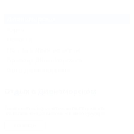
Дивноморское
Карта
Новости
Погода в Дивноморском
Природа Дивноморского
Фото Дивноморского
Отдых в Дивноморском
Один из наиболее популярных курортных поселков
Продолжая работу с сайтом, вы подтверждаете
Геленджика. Чистое, удивительно прозрачное и
использование сайтом cookies вашего браузера.
полное жизни море, удобные галечные пляжи и
обилие зелени. Гостям курорта предлагаются
СОГЛАСЕН
традиционные пляжные развлечения, к услугам
отдыхающих открыты многочисленные кафе и