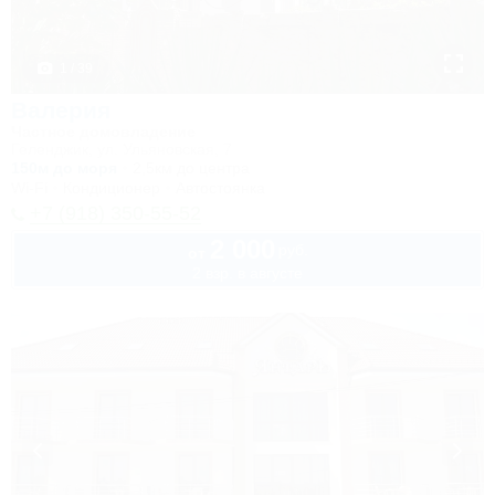
1 / 39
Валерия
Частное домовладение
Геленджик, ул. Ульяновская, 7
150м до моря
2,5км до центра
Wi-Fi
Кондиционер
Автостоянка
+7 (918) 350-55-52
2 000
руб.
от
2 взр. в августе