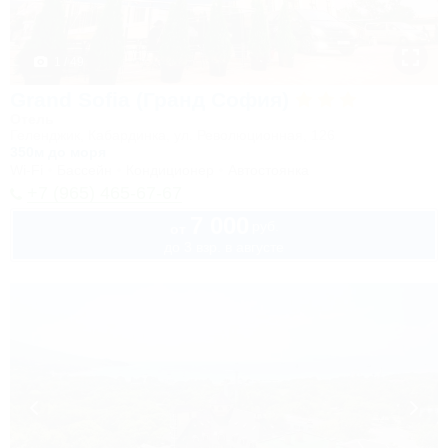
1 / 49
Grand Sofia (Гранд София)
Отель
Геленджик, Кабардинка, ул. Революционная, 126
350м до моря
Wi-Fi
Бассейн
Кондиционер
Автостоянка
+7 (965) 465-67-67
7 000
руб.
от
до 3 взр. в августе