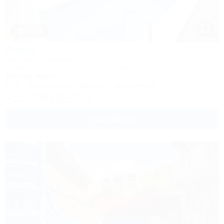
1 / 23
Лакис
Частная гостиница
Геленджик, Кабардинка, ул. Дообская, 22
950м до моря
Wi-Fi
Кондиционер
Бассейн
Автостоянка
+7 (928) 413-03-47
Подробнее