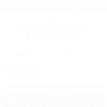
Фильтры и сортировка
Главная
СОЧИ
АНАПА
ГЕЛЕНДЖИК
ТУАПСЕ
ЕЙСК
КР
Регистрация
Отдых в Дивноморском
Вход
(Геленджик) 2026
Дата заезда
Дата выезда
Список
На карте
Отзывы