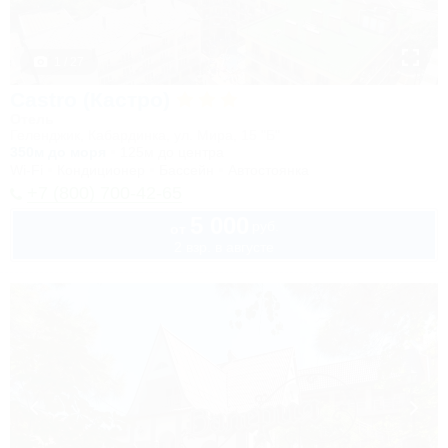
1 / 27
Castro (Кастро)
Отель
Геленджик, Кабардинка, ул. Мира, 15 "Б"
350м до моря
125м до центра
Wi-Fi
Кондиционер
Бассейн
Автостоянка
+7 (800) 700-42-65
5 000
руб.
от
2 взр. в августе