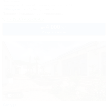
Пансионат
Геленджик, Архипо-Осиповка, ул. Гоголя, 1б
500м до моря
1,3км до центра
Питание
Кондиционер
Автостоянка
+7 (918) 451-36-86
4 000
руб.
от
2 взр. в августе
1 / 33
Амур