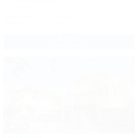
Тетушка Полли
Гостевой дом
Геленджик, ул. Серафимовича, 14
300м до моря
1,1км до центра
Кондиционер
Автостоянка
+7 918 412-19-95
4 000
руб.
от
2 взр. в августе
1 / 44