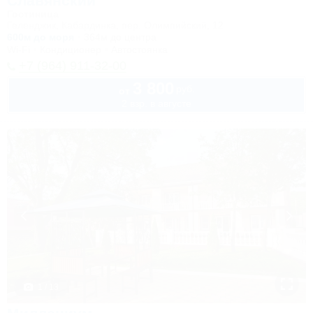
Славянский
Гостиница
Геленджик, Кабардинка, пер. Олимпийский, 12
600м до моря
364м до центра
Wi-Fi
Кондиционер
Автостоянка
+7 (964) 911-32-00
3 800
руб.
от
2 взр. в августе
1 / 13