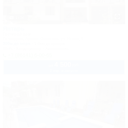
1 / 34
Янтарь
Гостевой дом
Геленджик, Архипо-Осиповка, ул. Новая, 6
300м до моря
1,0км до центра
Wi-Fi
Кондиционер
Автостоянка
+7 (86141) 6-00-65
4 500
руб.
от
2 взр. в августе