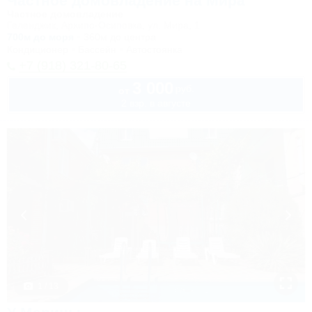
Частное домовладение на Мира
Частное домовладение
Геленджик, Архипо-Осиповка, ул. Мира, 1
700м до моря
360м до центра
Кондиционер
Бассейн
Автостоянка
+7 (918) 321-80-65
3 000
руб.
от
2 взр. в августе
1 / 13