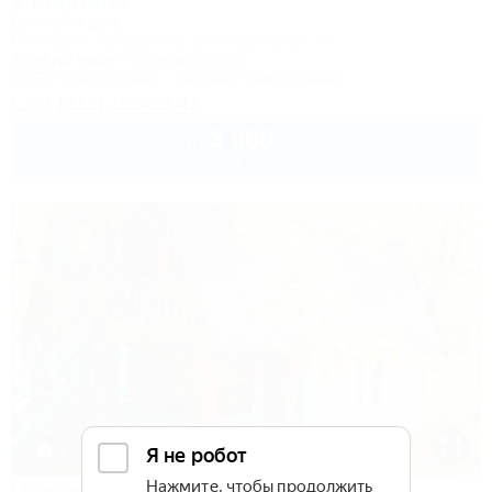
У Марины
Гостевой дом
Геленджик, Кабардинка, ул. Акварельная, 6
700м до моря
659м до центра
Wi-Fi
Кондиционер
Бассейн
Автостоянка
+7 (918) 169-62-42
3 000
руб.
от
2 взр. в августе
1 / 22