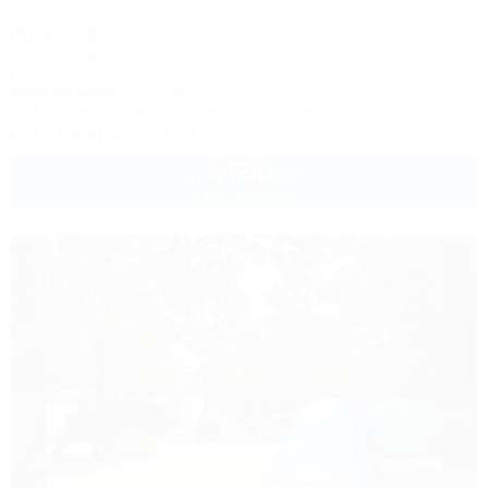
Прибой
Гостевой дом
Геленджик, Дивноморское, ул. Ленина, 16
600м до моря
607м до центра
Wi-Fi
Кондиционер
Бассейн
Автостоянка
+7 (964) 933-33-31
4 500
руб.
от
2 взр. в августе