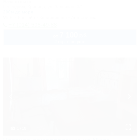
База отдыха
Геленджик, Криница, ул. Заречная, 3/1
200м до моря
Wi-Fi
Бассейн
Кондиционер
Автостоянка
+7 (914) 595-49-88
7 100
руб.
от
2 взр. в августе
1 / 18