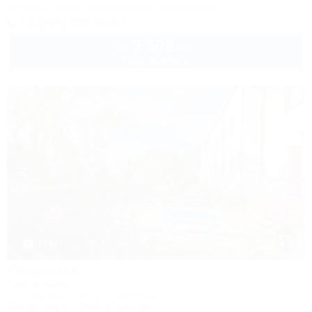
Питание
Wi-Fi
Кондиционер
Автостоянка
+7 (909) 405-86-57
3 500
руб.
от
2 взр. в августе
1 / 47
Радужная
База отдыха
Ейск, Должанская, ул. Калинина, 2
20м до моря
280м до центра