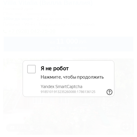
Villa Vitalia (Вилла Виталия)
Гостевой дом
Ейск, пер. Приморский, 29
100м до моря
2,4км до центра
Питание
Wi-Fi
Кондиционер
Автостоянка
+7 (928) 042-75-38
11 000
руб.
от
до 3 взр. в августе
1 / 44