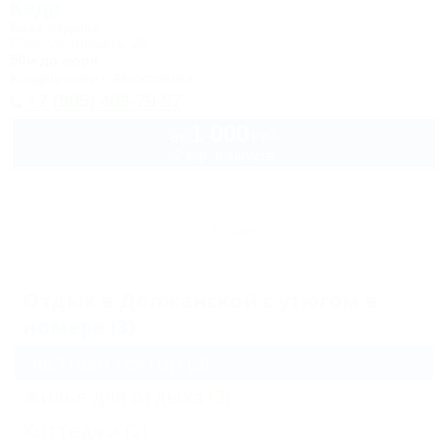
Кедр
База отдыха
Ейск, ул. Шмидта, 26
50м до моря
Кондиционер
Автостоянка
+7 (905) 403-79-57
1 000
руб.
от
2 взр. в августе
Архив
Отдых в Должанской с утюгом в
номере (3)
Частный сектор
(3)
Жильё для отдыха
(3)
Коттеджи
(2)