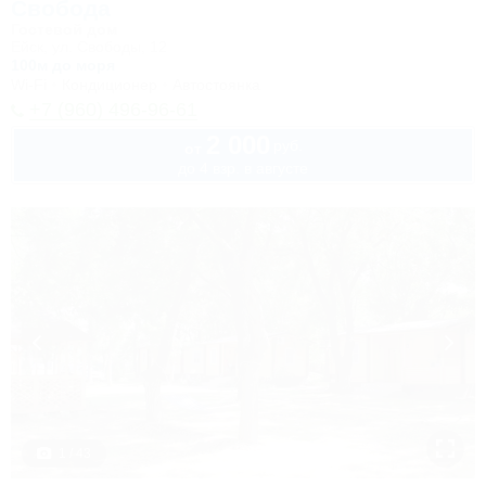
Свобода
Гостевой дом
Ейск, ул. Свободы, 12
100м до моря
Wi-Fi
Кондиционер
Автостоянка
+7 (960) 496-96-61
2 000
руб.
от
до 4 взр. в августе
1 / 43