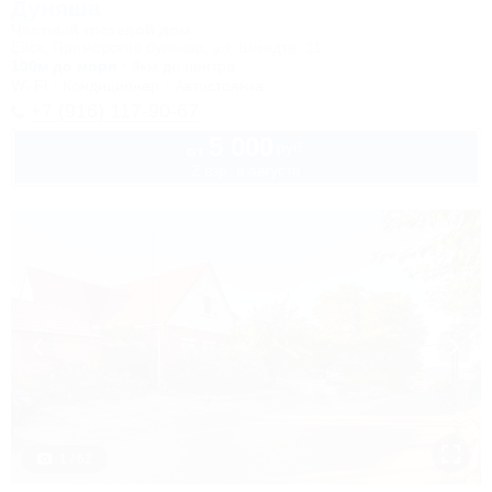
Дуняша
Частный гостевой дом
Ейск, Приморский бульвар, ул. Шмидта, 11
100м до моря
3км до центра
Wi-Fi
Кондиционер
Автостоянка
+7 (916) 117-90-67
5 000
руб.
от
2 взр. в августе
1 / 62