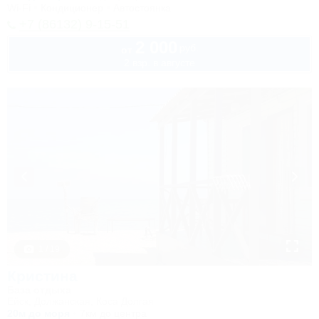
Wi-Fi
Кондиционер
Автостоянка
+7 (86132) 9-15-51
2 000
руб.
от
2 взр. в августе
1 / 19
Кристина
База отдыха
Ейск, Должанская, Коса Долгая
20м до моря
7км до центра