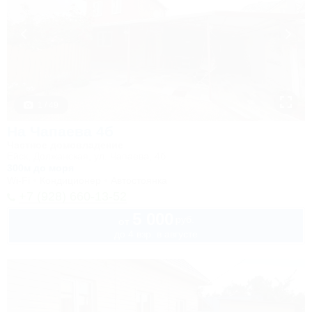
1 / 49
На Чапаева 4б
Частное домовладение
Ейск, Должанская, ул. Чапаева, 4б
300м до моря
Wi-Fi
Кондиционер
Автостоянка
+7 (928) 660-13-52
5 000
руб.
от
до 4 взр. в августе