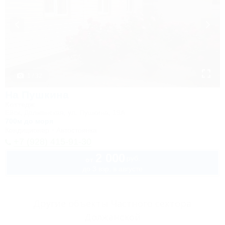
1 / 32
На Пушкина
Коттедж
Ейск, Должанская, ул. Пушкина, 19А
700м до моря
Кондиционер
Автостоянка
+7 (928) 415-91-30
2 000
руб.
от
до 3 взр. в августе
Другие объекты Частного сектора
Должанской