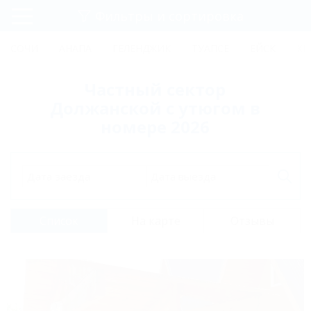
Фильтры и сортировка
Главная
СОЧИ
АНАПА
ГЕЛЕНДЖИК
ТУАПСЕ
ЕЙСК
КР
Регистрация
Частный сектор
Вход
Должанской с утюгом в
номере 2026
Дата заезда
Дата выезда
Список
На карте
Отзывы