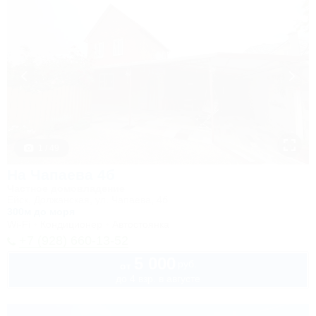
1 / 49
На Чапаева 4б
Частное домовладение
Ейск, Должанская, ул. Чапаева, 4б
300м до моря
Wi-Fi
Кондиционер
Автостоянка
+7 (928) 660-13-52
5 000
руб.
от
до 4 взр. в августе