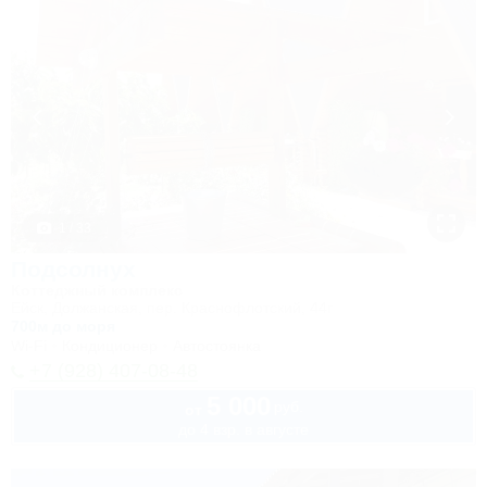
1 / 33
Подсолнух
Коттеджный комплекс
Ейск, Должанская, пер. Краснофлотский, 44г
700м до моря
Wi-Fi
Кондиционер
Автостоянка
+7 (928) 407-08-48
5 000
руб.
от
до 4 взр. в августе