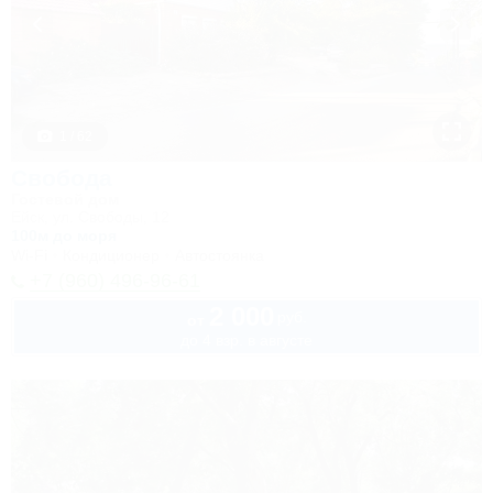
1 / 62
Свобода
Гостевой дом
Ейск, ул. Свободы, 12
100м до моря
Wi-Fi
Кондиционер
Автостоянка
+7 (960) 496-96-61
2 000
руб.
от
до 4 взр. в августе