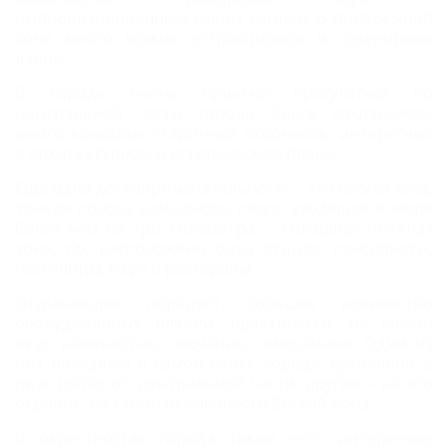
импровизированным садом камней.
В прибрежной
зоне много всяких аттракционов и сувенирных
лавок.
В городе очень приятно прогуляться по
центральной части города. Здесь сохранилось
много красивых старинных особняков, интересных
в архитектурном и историческом плане.
Еще одна достопримечательность - это
Ейская коса,
тонкая полоса намывного песка, уходящая в море
более чем на три километра, – сплошная пляжная
зона, где расположены базы отдыха, пансионаты,
гостиницы, кафе и рестораны.
Отдыхающих порадует большое количество
оборудованных
пляжей
, практически, на любой
вкус: каменистые, песчаные, смешанные. Одни из
них находятся в самой черте города, буквально в
двух шагах от центральной части, другие – на его
окраине, на самой оконечности Ейской косы.
В окрестностях города также есть интересные