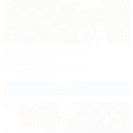
1 / 24
Villa Vitalia (Вилла Виталия)
Гостевой дом
Ейск, пер. Приморский, 29
100м до моря
2,4км до центра
Питание
Wi-Fi
Кондиционер
Автостоянка
+7 (928) 042-75-38
11 000
руб.
от
до 3 взр. в августе