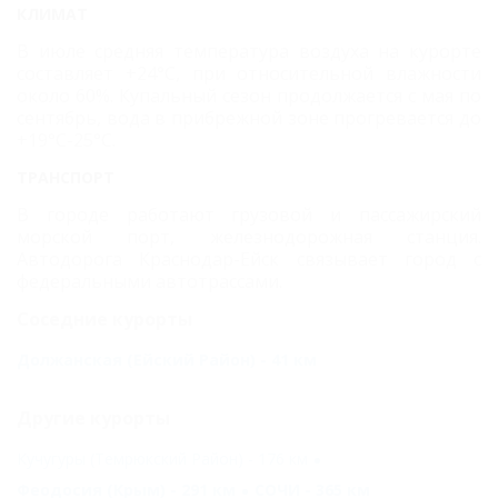
КЛИМАТ
В июле средняя температура воздуха на курорте
составляет +24°С, при относительной влажности
около 60%. Купальный сезон продолжается с мая по
сентябрь, вода в прибрежной зоне прогревается до
+19°С-25°С.
ТРАНСПОРТ
В городе работают грузовой и пассажирский
морской порт, железнодорожная станция.
Автодорога Краснодар-Ейск связывает город с
федеральными автотрассами.
Соседние курорты
Должанская (Ейский Район) - 41 км
Другие курорты
Кучугуры (Темрюкский Район) - 176 км
Феодосия (Крым) - 291 км
СОЧИ - 365 км