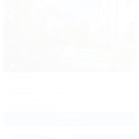
1 / 47
Радужная
База отдыха
Ейск, Должанская, ул. Калинина, 2
20м до моря
280м до центра
Питание
Кондиционер
+7 (988) 602-08-88
1 000
руб.
от
1 взр. в августе