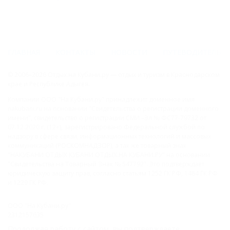
ГЛАВНАЯ
КОНТАКТЫ
НОВОСТИ
ПУТЕВОДИТЕЛЬ
© 2006–2026 Отдых.на Кубани.ру — отдых и туризм в Краснодарском
крае и Республике Адыгея.
Компании ООО "На Кубани.ру" принадлежит доменное имя
nakubani.ru на основании "Свидетельства о регистрации доменного
имени", свидетельство о регистрации СМИ –Эл № ФС77-79732 от
07.12.2020 г. (12+), зарегистрировано Федеральной службой по
надзору в сфере связи, информационных технологий и массовых
коммуникаций (РОСКОМНАДЗОР), а так же товарный знак
"НАКУБАНИ ОТДЫХ КУБАНИ ОТДЫХ.НА КУБАНИ.РУ" на основании
"Свидетельства на Товарный Знак № 547792". Это подтверждает
юридическую защиту прав, согласно статьям 1252 ГК РФ, 1484 ГК РФ
и 1229 ГК РФ.
ООО "На Кубани.ру"
2312157635
1082312013827
Продолжая работу с сайтом, вы подтверждаете