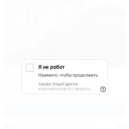
1 / 32
На Пушкина
Коттедж
Ейск, Должанская, ул. Пушкина, 19А
700м до моря
Кондиционер
Автостоянка
+7 (928) 415-91-30
2 000
руб.
от
до 3 взр. в августе