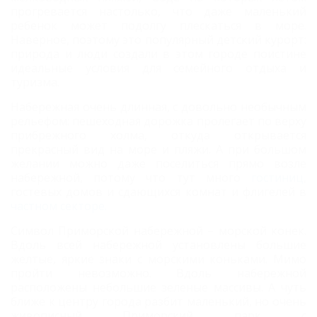
прогревается настолько, что даже маленький
ребенок может подолгу плескаться в море.
Наверное, поэтому это популярный детский курорт:
природа и люди создали в этом городе поистине
идеальные условия для семейного отдыха и
туризма.
Набережная очень длинная, с довольно необычным
рельефом: пешеходная дорожка пролегает по верху
прибрежного холма, откуда открывается
прекрасный вид на море и пляжи.
А при большом
желании можно даже поселиться прямо возле
набережной, потому что тут много
гостиниц
,
гостевых домов и сдающихся комнат и флигелей в
частном секторе.
Символ Приморской набережной – морской конек.
Вдоль всей набережной установлены большие
желтые, яркие знаки с морскими коньками. Мимо
пройти невозможно.
Вдоль набережной
расположены небольшие зеленые массивы. А чуть
ближе к центру города разбит маленький, но очень
живописный Приморский парк с