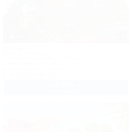
1 / 33
Дуняша
Частный гостевой дом
Ейск, Приморский бульвар, ул. Шмидта, 11
100м до моря
3км до центра
Wi-Fi
Кондиционер
Автостоянка
+7 (916) 117-90-67
5 000
руб.
от
2 взр. в августе