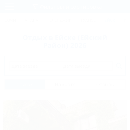
Фильтры и сортировка
Главная
СОЧИ
АНАПА
ГЕЛЕНДЖИК
ТУАПСЕ
ЕЙСК
КР
Регистрация
Отдых в Ейске (Ейский
Вход
Район) 2026
Дата заезда
Дата выезда
Список
На карте
Отзывы