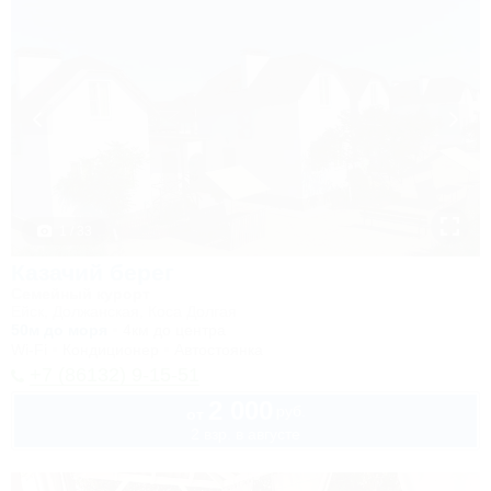
1 / 33
Казачий берег
Семейный курорт
Ейск, Должанская, Коса Долгая
50м до моря
4км до центра
Wi-Fi
Кондиционер
Автостоянка
+7 (86132) 9-15-51
2 000
руб.
от
2 взр. в августе