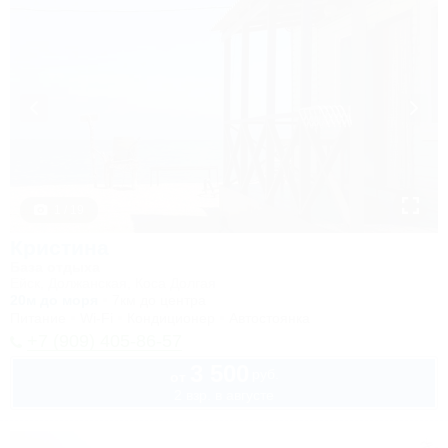
1 / 19
Кристина
База отдыха
Ейск, Должанская, Коса Долгая
20м до моря
7км до центра
Питание
Wi-Fi
Кондиционер
Автостоянка
+7 (909) 405-86-57
3 500
руб.
от
2 взр. в августе