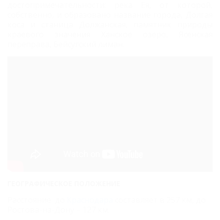
достопримечательности: река Ея, от которой,
собственно, и образовано название города, Долгая
коса и станица Должанская, памятник природы
краевого значения Ханское озеро, Ясенская
переправа, Бейсугский лиман.
ГЕОГРАФИЧЕСКОЕ
ПОЛОЖЕНИЕ
Расстояние до
Краснодара
составляет в 257 км, до
Ростова-на-Дону – 127 км.