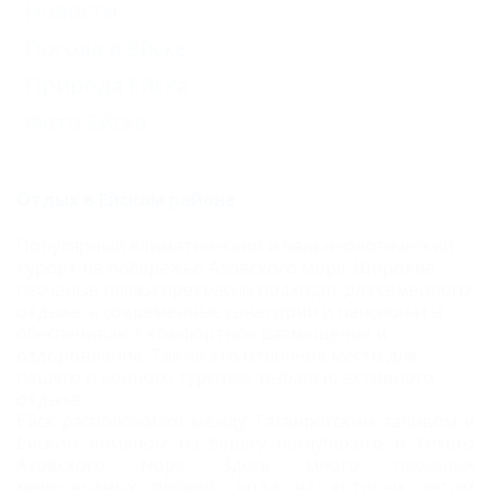
Новости
Погода в Ейске
Природа Ейска
Фото Ейска
Отдых в Ейском районе
Популярный климатический и бальнеологический
курорт на побережье Азовского моря. Широкие
песчаные пляжи
прекрасно подходят для семейного
отдыха, а современные санатории и пансионаты
обеспечивают комфортное размещение и
оздоровление. Также это отличное место для
пешего и конного туризма, рыбалки, активного
отдыха.
Ейск расположился между Таганрогским заливом и
Ейским лиманом на берегу неглубокого и тихого
Азовского моря. Здесь много песчаных
мелководных пляжей, вода на которых летом