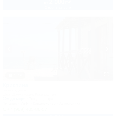
2 000
руб.
от
2 взр. в августе
1 / 19
Кристина
База отдыха
Ейск, Должанская, Коса Долгая
20м до моря
7км до центра
Питание
Wi-Fi
Кондиционер
Автостоянка
+7 (909) 405-86-57