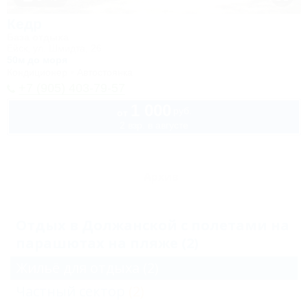
Кедр
База отдыха
Ейск, ул. Шмидта, 26
50м до моря
Кондиционер
Автостоянка
+7 (905) 403-79-57
1 000
руб.
от
2 взр. в августе
Архив
Отдых в Должанской с полетами на
парашютах на пляже (2)
Жильё для отдыха
(2)
Частный сектор
(2)