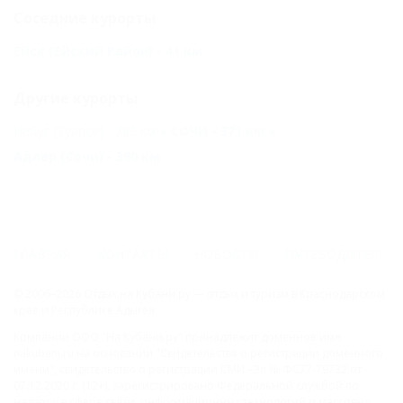
Соседние курорты
Ейск (Ейский Район) - 41 км
Другие курорты
Небуг (Туапсе) - 289 км
СОЧИ - 371 км
Адлер (Сочи) - 390 км
ГЛАВНАЯ
КОНТАКТЫ
НОВОСТИ
ПУТЕВОДИТЕЛЬ
© 2006–2026 Отдых.на Кубани.ру — отдых и туризм в Краснодарском
крае и Республике Адыгея.
Компании ООО "На Кубани.ру" принадлежит доменное имя
nakubani.ru на основании "Свидетельства о регистрации доменного
имени", свидетельство о регистрации СМИ –Эл № ФС77-79732 от
07.12.2020 г. (12+), зарегистрировано Федеральной службой по
надзору в сфере связи, информационных технологий и массовых