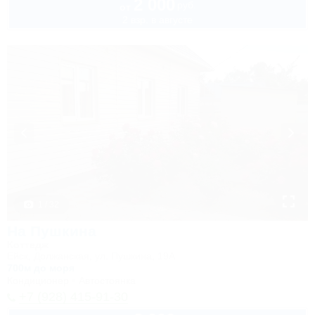
2 000
руб.
от
2 взр. в августе
1 / 32
На Пушкина
Коттедж
Ейск, Должанская, ул. Пушкина, 19А
700м до моря
Кондиционер
Автостоянка
+7 (928) 415-91-30