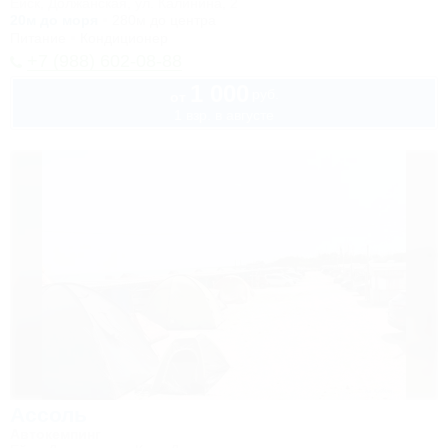
Ейск, Должанская, ул. Калинина, 2
20м до моря
280м до центра
Питание
Кондиционер
+7 (988) 602-08-88
1 000
руб.
от
1 взр. в августе
Ассоль
Автокемпинг