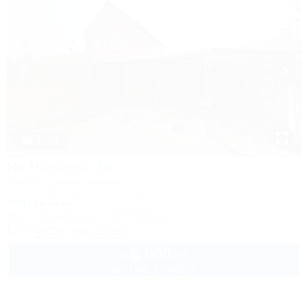
1 / 49
На Чапаева 4б
Частное домовладение
Ейск, Должанская, ул. Чапаева, 4б
300м до моря
Wi-Fi
Кондиционер
Автостоянка
+7 (928) 660-13-52
5 000
руб.
от
до 4 взр. в августе