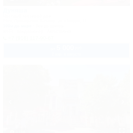
Дуняша
Частный гостевой дом
Ейск, Приморский бульвар, ул. Шмидта, 11
100м до моря
3км до центра
Wi-Fi
Кондиционер
Автостоянка
+7 (916) 117-90-67
5 000
руб.
от
2 взр. в августе
1 / 14