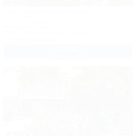
Villa Vitalia (Вилла Виталия)
Гостевой дом
Ейск, пер. Приморский, 29
100м до моря
2,4км до центра
Питание
Wi-Fi
Кондиционер
Автостоянка
+7 (928) 042-75-38
11 000
руб.
от
до 3 взр. в августе
1 / 44