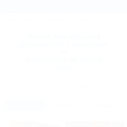
Фильтры и сортировка
Главная
СОЧИ
АНАПА
ГЕЛЕНДЖИК
ТУАПСЕ
ЕЙСК
КР
Регистрация
Жильё для отдыха в
Вход
Должанской с полетами
на
парашютах на пляже
2026
Дата заезда
Дата выезда
Список
На карте
Отзывы