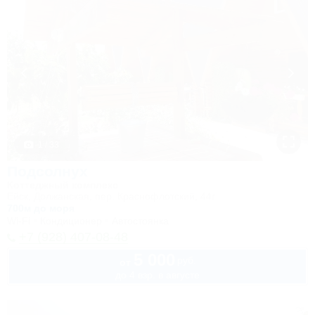
1 / 33
Подсолнух
Коттеджный комплекс
Ейск, Должанская, пер. Краснофлотский, 44г
700м до моря
Wi-Fi
Кондиционер
Автостоянка
+7 (928) 407-08-48
5 000
руб.
от
до 4 взр. в августе