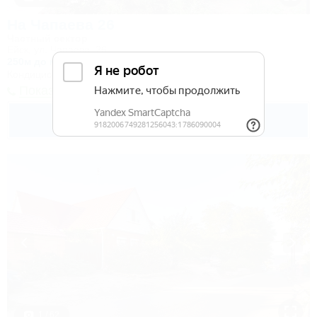
На Чапаева 26
Частный сектор
Ейск, ул. Чапаева, 26
250м до моря
1,9км до центра
Кондиционер
Показать телефон
3 350
руб.
от
до 4 взр. в августе
1 / 62