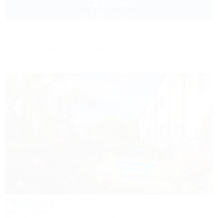
2 000
руб.
от
до 3 взр. в августе
Другие объекты Должанской
1 / 47
Радужная
База отдыха