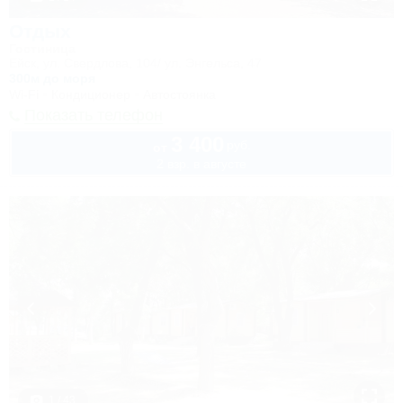
Отдых
Гостиница
Ейск, ул. Свердлова, 104/ ул. Энгельса, 47
300м до моря
Wi-Fi
Кондиционер
Автостоянка
Показать телефон
3 400
руб.
от
2 взр. в августе
1 / 43