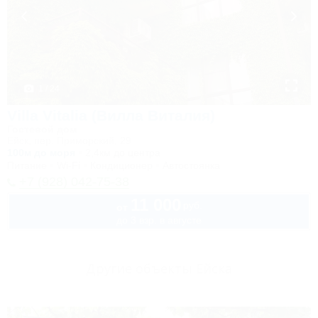
1 / 24
Villa Vitalia (Вилла Виталия)
Гостевой дом
Ейск, пер. Приморский, 29
100м до моря
2,4км до центра
Питание
Wi-Fi
Кондиционер
Автостоянка
+7 (928) 042-75-38
11 000
руб.
от
до 3 взр. в августе
Другие объекты Ейска