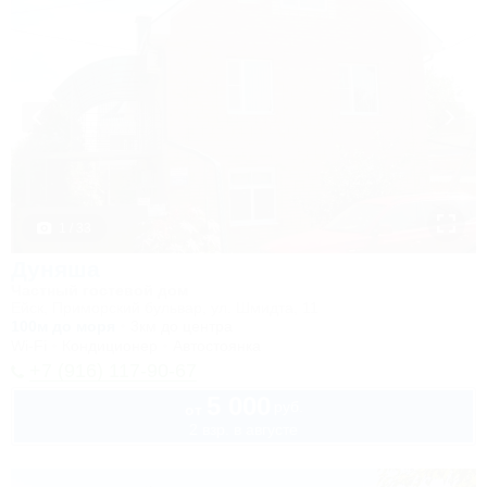
1 / 33
Дуняша
Частный гостевой дом
Ейск, Приморский бульвар, ул. Шмидта, 11
100м до моря
3км до центра
Wi-Fi
Кондиционер
Автостоянка
+7 (916) 117-90-67
5 000
руб.
от
2 взр. в августе