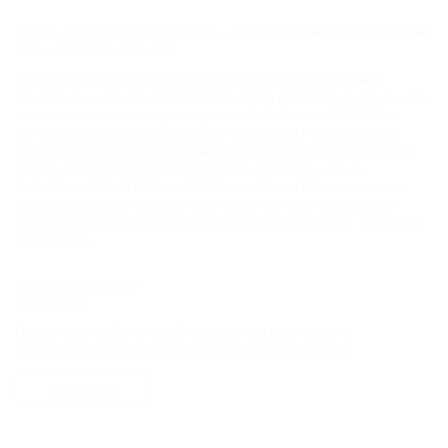
© 2006–2026 Отдых.на Кубани.ру — отдых и туризм в Краснодарском
крае и Республике Адыгея.
Компании ООО "На Кубани.ру" принадлежит доменное имя
nakubani.ru на основании "Свидетельства о регистрации доменного
имени", свидетельство о регистрации СМИ –Эл № ФС77-79732 от
07.12.2020 г. (12+), зарегистрировано Федеральной службой по
надзору в сфере связи, информационных технологий и массовых
коммуникаций (РОСКОМНАДЗОР), а так же товарный знак
"НАКУБАНИ ОТДЫХ КУБАНИ ОТДЫХ.НА КУБАНИ.РУ" на основании
"Свидетельства на Товарный Знак № 547792". Это подтверждает
юридическую защиту прав, согласно статьям 1252 ГК РФ, 1484 ГК РФ
и 1229 ГК РФ.
ООО "На Кубани.ру"
2312157635
1082312013827
Продолжая работу с сайтом, вы подтверждаете
Все права защищены.
использование сайтом cookies вашего браузера.
Присоединяйтесь к нам!
СОГЛАСЕН