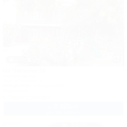
1 / 44
На Чапаева 26
Частный сектор
Ейск, ул. Чапаева, 26
250м до моря
1,9км до центра
Кондиционер
Показать телефон
3 350
руб.
от
до 4 взр. в августе