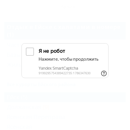
Архив
Отдых в Ейске с халатами в номере
(1)
Частный сектор
(4)
Базы и дома отдыха
(3)
Жильё для отдыха
(1)
Все курорты Ейского района
Ейск
(5)
Должанская
(9)
Ясенская Переправа
Ясенская