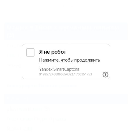
Архив
Отдых в Ейске с песчаным пляжем
(3)
Гостиницы и отели
(4)
Частный сектор
(3)
Жильё для отдыха
(3)
Все курорты Ейского района
Ейск
(5)
Должанская
(9)
Ясенская Переправа
Ясенская