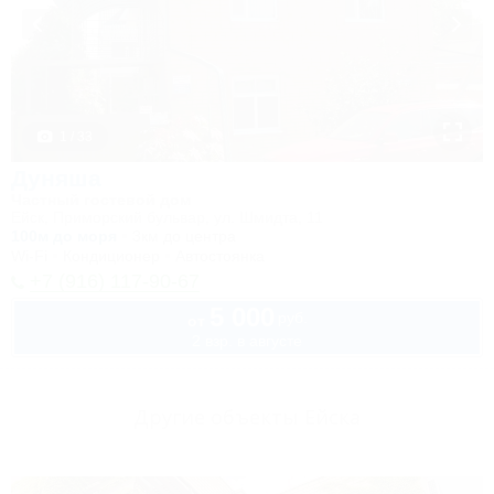
1 / 33
Дуняша
Частный гостевой дом
Ейск, Приморский бульвар, ул. Шмидта, 11
100м до моря
3км до центра
Wi-Fi
Кондиционер
Автостоянка
+7 (916) 117-90-67
5 000
руб.
от
2 взр. в августе
Другие объекты Ейска