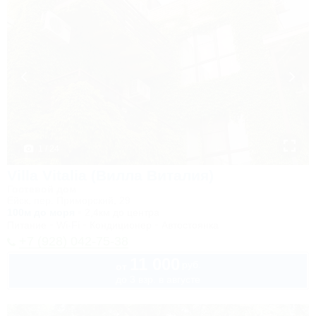
1 / 24
Villa Vitalia (Вилла Виталия)
Гостевой дом
Ейск, пер. Приморский, 29
100м до моря
2,4км до центра
Питание
Wi-Fi
Кондиционер
Автостоянка
+7 (928) 042-75-38
11 000
руб.
от
до 3 взр. в августе