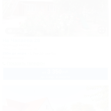
1 / 44
На Чапаева 26
Частный сектор
Ейск, ул. Чапаева, 26
250м до моря
1,9км до центра
Кондиционер
Показать телефон
3 350
руб.
от
до 4 взр. в августе