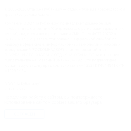
© 2006–2026 Отдых.на Кубани.ру — отдых и туризм в Краснодарском
крае и Республике Адыгея.
Компании ООО "На Кубани.ру" принадлежит доменное имя
nakubani.ru на основании "Свидетельства о регистрации доменного
имени", свидетельство о регистрации СМИ –Эл № ФС77-79732 от
07.12.2020 г. (12+), зарегистрировано Федеральной службой по
надзору в сфере связи, информационных технологий и массовых
коммуникаций (РОСКОМНАДЗОР), а так же товарный знак
"НАКУБАНИ ОТДЫХ КУБАНИ ОТДЫХ.НА КУБАНИ.РУ" на основании
"Свидетельства на Товарный Знак № 547792". Это подтверждает
юридическую защиту прав, согласно статьям 1252 ГК РФ, 1484 ГК РФ
и 1229 ГК РФ.
ООО "На Кубани.ру"
2312157635
1082312013827
Продолжая работу с сайтом, вы подтверждаете
Все права защищены.
использование сайтом cookies вашего браузера.
Присоединяйтесь к нам!
СОГЛАСЕН