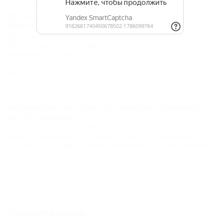
30.10.2013 12:23
Туапсинский камерный оркестр дал концерты во
Франции
Туапсинский камерный оркестр дал концерты во Франции.
Музыканты выступили в городе-побратиме Туапсе - Ажене и в
провинции Монтабан.
Культура и искусство
,
Туапсе
,
Культура и
искусство
,
Общество
,
Концерт
30.10.2013 17:22
В краснодарском музее им. Фелицына открылся 3D
фотоаттракцион
В Краснодарском государственном историко-археологическом
музее-заповеднике им. Е. Д. Фелицына теперь под объективом
фотоаппарата картины становятся объемными и создают иллюзию
трехмерного изображения.
Культура и искусство
,
Краснодар
,
Краснодарский Государственный
Историко-Археологический Музей-Заповедник им. Е. Д.
Фелицына
,
Культура и искусство
,
Музеи
,
Общество
Соседние курорты