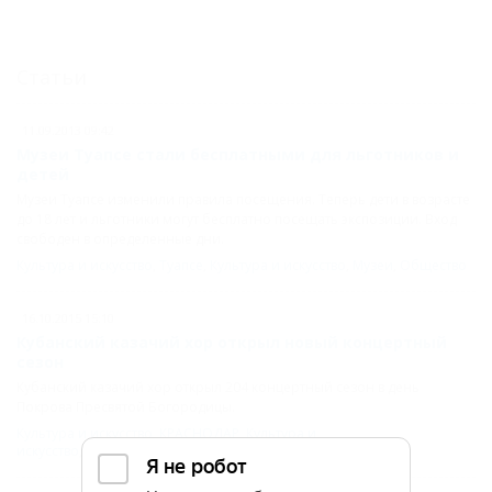
Статьи
11.09.2013 09:42
Музеи Туапсе стали бесплатными для льготников и
детей
Музеи Туапсе изменили правила посещения. Теперь дети в возрасте
до 18 лет и льготники могут бесплатно посещать экспозиции. Вход
свободен в определенные дни.
Культура и искусство
,
Туапсе
,
Культура и искусство
,
Музеи
,
Общество
16.10.2015 15:10
Кубанский казачий хор открыл новый концертный
сезон
Кубанский казачий хор открыл 204 концертный сезон в день
Покрова Пресвятой Богородицы.
Культура и искусство
,
КРАСНОДАР
,
Культура и
искусство
,
Общество
,
Концерт