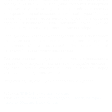
объединения имени С.М. Волнухина состоится концертная
программа с участием лауреата Всероссийских и краевых
конкурсов Народной вокально-сценической студии "Лель", а
также коллектива любительского клуба "Благородные
сердца". Живописную ночь закончит показ фильма
"Палитры" французского режиссера Алена Жобера.
Геленджикский историко-краеведческий музей приглашает
познакомиться с экспозицией "Геленджик: история и
современность" и выставкой "Многонациональный
Геленджик", передвижными выставками.
Театрализованное представление в честь официального
старта "Ночи искусств" под девизом "В дружбе народов -
единство России!" стартует в 17:00 на площади перед
историко-краеведческим музеем.
Вход свободный, сообщили в пресс-службе курорта.
Рубрики:
ГЕЛЕНДЖИК
,
Культура и искусство
Тэги:
Геленджикский историко-краеведческий музей
,
Культура и
искусство
,
Общество
,
Музеи
,
Концерт