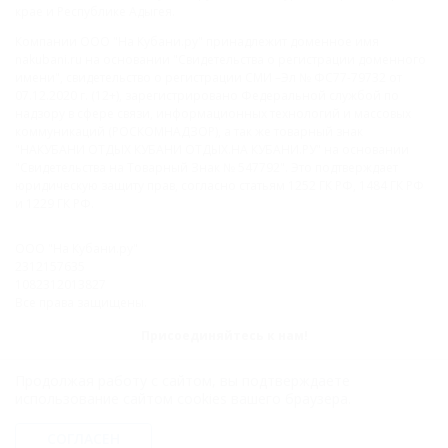
крае и Республике Адыгея.
Компании ООО "На Кубани.ру" принадлежит доменное имя
nakubani.ru на основании "Свидетельства о регистрации доменного
имени", свидетельство о регистрации СМИ –Эл № ФС77-79732 от
07.12.2020 г. (12+), зарегистрировано Федеральной службой по
надзору в сфере связи, информационных технологий и массовых
коммуникаций (РОСКОМНАДЗОР), а так же товарный знак
"НАКУБАНИ ОТДЫХ КУБАНИ ОТДЫХ.НА КУБАНИ.РУ" на основании
"Свидетельства на Товарный Знак № 547792". Это подтверждает
юридическую защиту прав, согласно статьям 1252 ГК РФ, 1484 ГК РФ
и 1229 ГК РФ.
ООО "На Кубани.ру"
2312157635
1082312013827
Все права защищены.
Присоединяйтесь к нам!
Продолжая работу с сайтом, вы подтверждаете
использование сайтом cookies вашего браузера.
СОГЛАСЕН