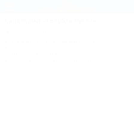
Регистрация
Санаторий «Голубая бухта»
Геленджик, Голубая бухта, ул. Просторная, 2
Вход
Показать на карте
Архивный объект, публикация носит
Голубая
информационный характер и может не
бухта
соответствовать действительности. Актуальные
данные о внесении в Единый реестр не
Цены
предоставлены.
Номера
Стандартный
Полулюкс
Люкс
Карта
Отзывы