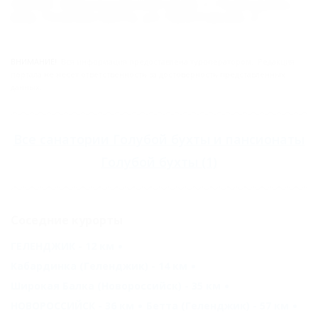
353467, Краснодарский край, г. Геленджик,
мкр. Голубая бухта, ул. Просторная, 2
ВНИМАНИЕ!
Вся информация предоставлена туроператором. Редакция
портала не несёт ответственность за достоверность представленных
данных.
Все
санатории Голубой бухты
и
пансионаты
Голубой бухты
(1)
Соседние курорты
ГЕЛЕНДЖИК - 12 км
Кабардинка (Геленджик) - 14 км
Широкая Балка (Новороссийск) - 35 км
НОВОРОССИЙСК - 36 км
Бетта (Геленджик) - 57 км