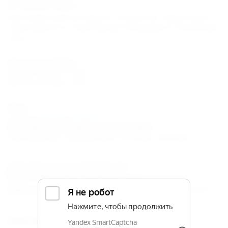
Активный отдых
Для любителей активного отдыха на территории
санатория есть спортивные площадки и теннисный
корт.
Расчетное время
Время заезда: 15:00
Время выезда: 12:00
Цены
подробный прайс-лист
В стоимость размещения входит:
Проживание, трехразовое питание, лечение.
Дополнительная информация:
Водоснабжение :
Круглосуточное
Характер функционирования :
Круглогодичный
ОПИСАНИЕ САНАТОРИЯ «ГОЛУБАЯ БУХТА»