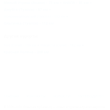
Малый Утриш (Анапа) - 73 км
АНАПА - 85 км
Джубга (Туапсе) - 87 км
Новомихайловский (Туапсе) - 102 км
Ольгинка (Туапсе) - 112 км
Другие курорты
Лоо (Сочи) - 159 км
Мацеста (Сочи) - 182 км
Красная Поляна - 208 км
ГЛАВНАЯ
КОНТАКТЫ
НОВОСТИ
ПУТЕВОДИТЕЛЬ
© 2006–2026 Отдых.на Кубани.ру — отдых и туризм в Краснодарском