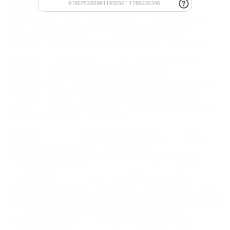
Санаторий "Голубая бухта" расположен в
Геленджике в бухте, благодаря которой получил
свое название. Основной профиль заведения:
лечение и профилактика туберкулеза у взрослых.
Сегодня он принимает гостей трех категорий —
больных в фазе продолжения лечения,
излечившихся и получающих противорецидивное
лечение, и работников противотуберкулезных
служб, в том числе, медиков и родственников, часто
контактирующих с больными.
Пациенты и гости санатория получают не только
эффективное лечение и поддержку, но и
квалифицированную психологическую помощь.
"Голубая бухта" — очень уютный санаторий:
номера, решенные в спокойных пастельных тонах,
большие светлые залы для занятий, оборудованные
по последнему слову медицинской техники
лечебные кабинеты, чистый ухоженный пляж.