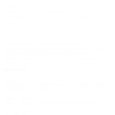
Кроме того, в санатории разработана
развлекательная программа и есть все
необходимое для тех, кто любит активный отдых и
спорт.
К сожалению, Санаторий «Голубая бухта»
находится в архиве, и мы не можем гарантировать
актуальность информации. Объектом не
предоставлены данные о внесении в Единый
реестр.
Контакты
Адрес:
Геленджик, Голубая бухта, ул. Просторная, 2
Показать на карте
Адрес в Интернете:
https://otdih.nakubani.ru/golubaya-buhta/
Почтовый адрес: