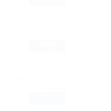
2 взр. в августе
рте
Показать телефон
3 000
руб.
от
2 взр. в августе
6
нка
рте
Показать телефон
10
рейтинг:
1 800
руб.
от
2 взр. в августе