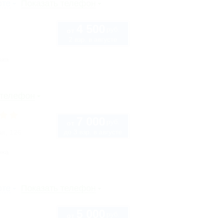
рте
Показать телефон
4 500
руб.
от
2 взр. в августе
нка
 телефон
7 000
руб.
от
до 3 взр. в августе
ая, 126
нка
рте
Показать телефон
5 000
руб.
от