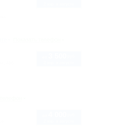
2 взр. в августе
нка
рте
Показать телефон
3 500
руб.
от
2 взр. в августе
ая, 46б
 телефон
4 000
руб.
от
2 взр. в августе
1б