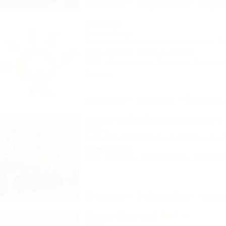
Описание
Фотографии
На ка
Прибой
Гостевой дом
Геленджик, Дивноморское, ул. Ленина, 16
600м до моря
607м до центра
Wi-Fi
Кондиционер
Бассейн
Автостоя
3 отзыва
Описание
На карте
Показать
Grand Sofia (Гранд София)
Отель
Геленджик, Кабардинка, ул. Революционн
350м до моря
Wi-Fi
Бассейн
Кондиционер
Автостоя
Описание
Фотографии
На ка
Castro (Кастро)
Отель