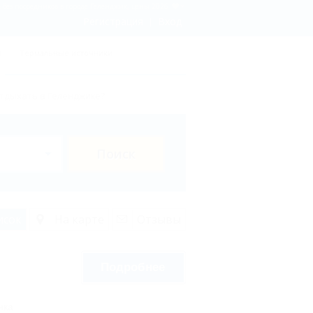
 без посредников в городе Геленджик, цены 2026
Регистрация
Вход
ы
Термальные источники
отдыхать в Геленджике?
Поиск
исок
На карте
Отзывы
Подробнее
нка