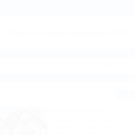
Отдых в городе Геленджик 2026, бронирование
ДЖИК
ТУАПСЕ
Ейск
КРАСНОДАР
Крым
Горнолыжные курорт
Отдых в городе Геленджик 2026
пансионатов и гостиниц по направлению Геленджик. Куда поехать 
Сп
Kompass (Компасс)
Отель
Геленджик, ул. Революционная, 29а
30м до моря
2,4км до центра
Питание
Wi-Fi
Кондиционер
Автостоя