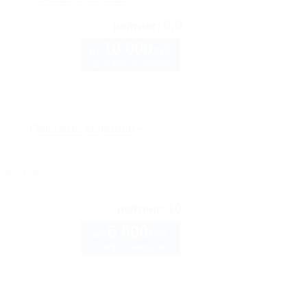
9.9
рейтинг:
10 000
руб.
от
до 3 взр. в августе
рте
Показать телефон
джика
10
рейтинг:
6 000
руб.
от
2 взр. в августе
нка