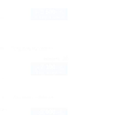
3 500
руб.
от
до 3 взр. в августе
кий проезд, 5
рте
Показать телефон
10
рейтинг:
7 100
руб.
от
2 взр. в августе
нка
рте
Показать телефон
ира
3 000
руб.
от