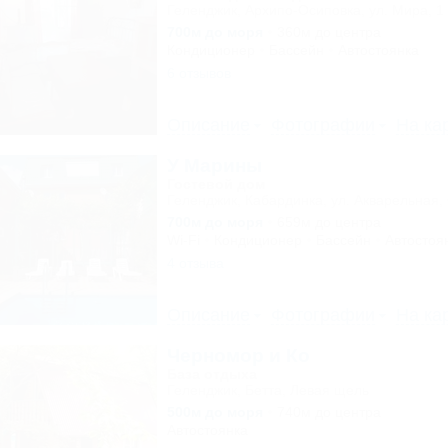
Геленджик, Архипо-Осиповка, ул. Мира, 1
700м до моря
360м до центра
Кондиционер
Бассейн
Автостоянка
6 отзывов
Описание
Фотографии
На ка
У Марины
Гостевой дом
Геленджик, Кабардинка, ул. Акварельная, 
700м до моря
659м до центра
Wi-Fi
Кондиционер
Бассейн
Автостоя
4 отзыва
Описание
Фотографии
На ка
Черномор и Ко
База отдыха
Геленджик, Бетта, Левая щель
500м до моря
740м до центра
Автостоянка