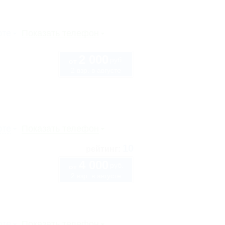
рте
Показать телефон
2 000
руб.
от
2 взр. в августе
рте
Показать телефон
10
рейтинг:
4 000
руб.
от
2 взр. в августе
рте
Показать телефон