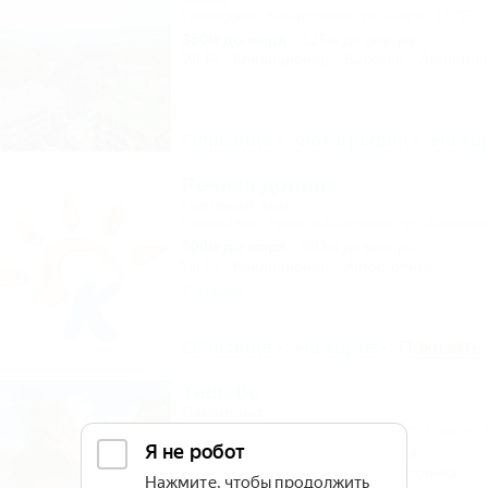
Геленджик, Кабардинка, ул. Мира, 15 "Б"
350м до моря
125м до центра
Wi-Fi
Кондиционер
Бассейн
Автостоя
Описание
Фотографии
На ка
Речная долина
Гостевой дом
Геленджик, Архипо-Осиповка, ул. Советск
500м до моря
593м до центра
Wi-Fi
Кондиционер
Автостоянка
2 отзыва
Описание
На карте
Показать
Тешебс
Пансионат
Геленджик, Архипо-Осиповка, ул. Гоголя, 
500м до моря
1,3км до центра
Питание
Кондиционер
Автостоянка