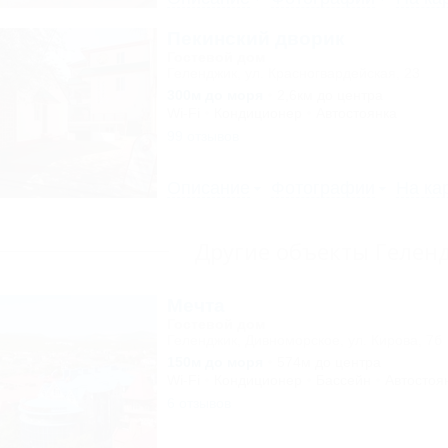
Пекинский дворик
Гостевой дом
Геленджик, ул. Красногвардейская, 23
300м до моря
2,6км до центра
Wi-Fi
Кондиционер
Автостоянка
99 отзывов
Описание
Фотографии
На ка
Другие объекты Гелен
Мечта
Гостевой дом
Геленджик, Дивноморское, ул. Кирова, 7б
150м до моря
574м до центра
Wi-Fi
Кондиционер
Бассейн
Автостоя
6 отзывов