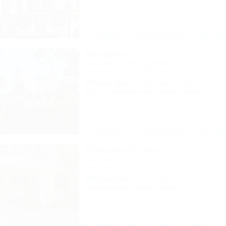
Описание
Фотографии
На ка
Валерия
Частное домовладение
Геленджик, ул. Ульяновская, 7
150м до моря
2,5км до центра
Wi-Fi
Кондиционер
Автостоянка
1 отзыв
Описание
Фотографии
На ка
Тетушка Полли
Гостевой дом
Геленджик, ул. Серафимовича, 14
300м до моря
1,1км до центра
Кондиционер
Автостоянка
5 отзывов
Описание
Фотографии
На ка