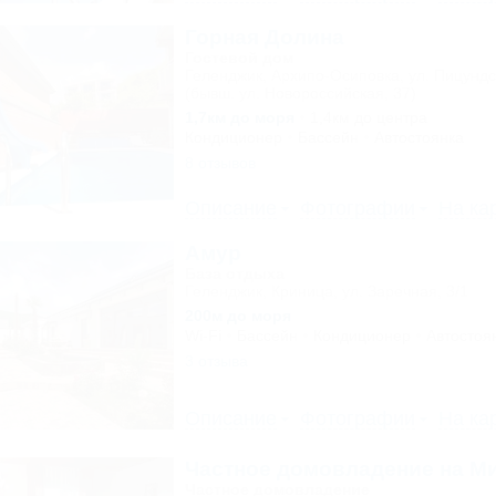
Горная Долина
Гостевой дом
Геленджик, Архипо-Осиповка, ул. Пицундс
(бывш. ул. Новороссийская, 37)
1,7км до моря
1,4км до центра
Кондиционер
Бассейн
Автостоянка
8 отзывов
Описание
Фотографии
На ка
Амур
База отдыха
Геленджик, Криница, ул. Заречная, 3/1
200м до моря
Wi-Fi
Бассейн
Кондиционер
Автостоя
3 отзыва
Описание
Фотографии
На ка
Частное домовладение на М
Частное домовладение