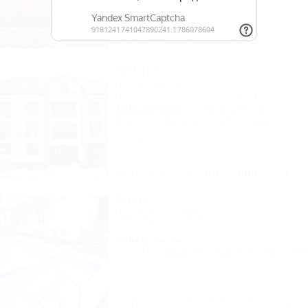
18 отзывов
Описание
Фотографии
На ка
Янтарь
Гостевой дом
Геленджик, Архипо-Осиповка, ул. Новая, 
300м до моря
1,0км до центра
Wi-Fi
Кондиционер
Автостоянка
7 отзывов
Описание
Фотографии
На ка
Лакис
Частная гостиница
Геленджик, Кабардинка, ул. Дообская, 22
950м до моря
Wi-Fi
Кондиционер
Бассейн
Автостоя
1 отзыв
Описание
Фотографии
На ка