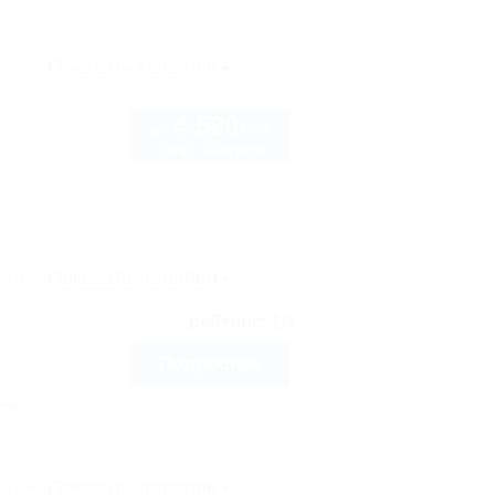
рте
Показать телефон
4 500
руб.
от
2 взр. в августе
6
рте
Показать телефон
10
рейтинг:
Подробнее
нка
рте
Показать телефон