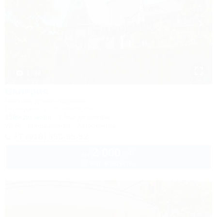
1 / 39
Валерия
Частное домовладение
Геленджик, ул. Ульяновская, 7
150м до моря
2,5км до центра
Wi-Fi
Кондиционер
Автостоянка
+7 (918) 350-55-52
2 000
руб.
от
2 взр. в августе