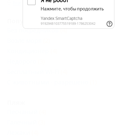
Еще
Популярные
Без посредников
(4)
Возле моря
(2)
Кондиционер
(4)
Недорого
(3)
Бесплатный Wi-Fi
(4)
С животными - разрешено
(1)
Пляж
Песчаный
(4)
Галечный
(3)
Лежаки
(4)