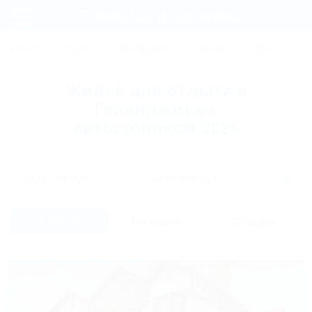
Фильтры и сортировка
Главная
СОЧИ
АНАПА
ГЕЛЕНДЖИК
ТУАПСЕ
ЕЙСК
КР
Регистрация
Жильё для отдыха в
Вход
Геленджике с
автостоянкой 2026
Дата заезда
Дата выезда
Список
На карте
Отзывы