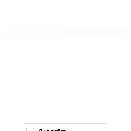
Отдых в городе Геленджик с
автостоянкой (4)
Жильё для отдыха
(4)
Частный сектор
(3)
Гостиницы и отели
(2)
Все курорты Геленджика
Кабардинка
(7)
Архипо-Осиповка
(6)
Дивноморское
(3)
Криница
(2)
Бетта
(2)