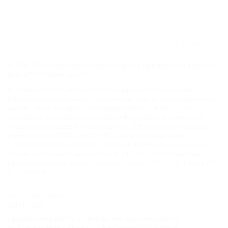
ГЛАВНАЯ
КОНТАКТЫ
НОВОСТИ
ПУТЕВОДИТЕЛЬ
© 2006–2026 Отдых.на Кубани.ру — отдых и туризм в Краснодарском
крае и Республике Адыгея.
Компании ООО "На Кубани.ру" принадлежит доменное имя
nakubani.ru на основании "Свидетельства о регистрации доменного
имени", свидетельство о регистрации СМИ –Эл № ФС77-79732 от
07.12.2020 г. (12+), зарегистрировано Федеральной службой по
надзору в сфере связи, информационных технологий и массовых
коммуникаций (РОСКОМНАДЗОР), а так же товарный знак
"НАКУБАНИ ОТДЫХ КУБАНИ ОТДЫХ.НА КУБАНИ.РУ" на основании
"Свидетельства на Товарный Знак № 547792". Это подтверждает
юридическую защиту прав, согласно статьям 1252 ГК РФ, 1484 ГК РФ
и 1229 ГК РФ.
ООО "На Кубани.ру"
2312157635
1082312013827
Продолжая работу с сайтом, вы подтверждаете
Все права защищены.
использование сайтом cookies вашего браузера.