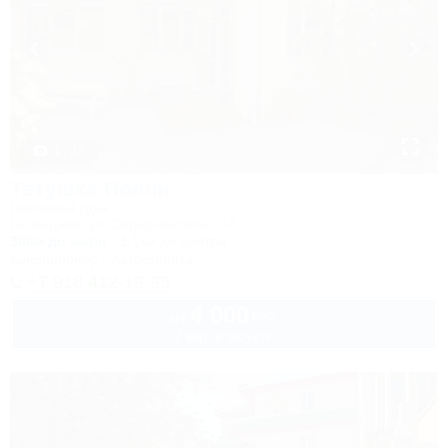
1 / 33
Тетушка Полли
Гостевой дом
Геленджик, ул. Серафимовича, 14
300м до моря
1,1км до центра
Кондиционер
Автостоянка
+7 918 412-19-95
4 000
руб.
от
2 взр. в августе