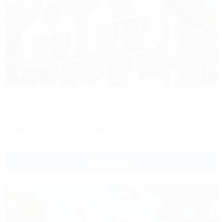
1 / 16
Kompass (Компасс)
Отель
Геленджик, ул. Революционная, 29а
30м до моря
2,4км до центра
Питание
Wi-Fi
Кондиционер
Автостоянка
+7 (938) 400-40-01
Подробнее