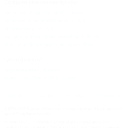
Соседние населенные пункты
Крепостная (Северский Район) - 44 км
Кореновск (Кореновский Район) - 70 км
Абинский район - 82 км
Славянск-на-Кубани (Славянский Район) - 83 км
Полтавская (Красноармейский Район) - 83 км
Где отдохнуть?
Красная Поляна - 182 км
Должанская (Ейский Район) - 200 км
ГЛАВНАЯ
КОНТАКТЫ
НОВОСТИ
ПУТЕВОДИТЕЛЬ
© 2006–2026 Отдых.на Кубани.ру — отдых и туризм в Краснодарском
крае и Республике Адыгея.
Компании ООО "На Кубани.ру" принадлежит доменное имя
nakubani.ru на основании "Свидетельства о регистрации доменного