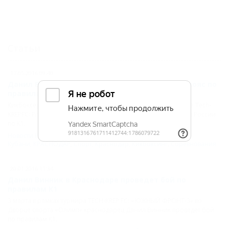
Статьи
17.05.2016 09:40
Данил Винник проведет бой за чемпионский пояс по
правилам К1
Кикбоксер Данил Винник в Краснодаре 18 июня на турнире Tech-
KREPFC: Prime Selection 2016 проведет бой за пояс чемпиона России
по К1.
Новости Кубани
,
Новости общественной жизни
Кубани
,
КРАСНОДАР
,
Спорт
,
Краснодар
,
Кикбоксинг
,
Соревнования
20.01.2016 11:34
Данил Винник в Краснодаре проведет бой по
правилам К1
3 марта в рамках турнира TECH-KREP FC: «ЮЖНЫЙ ФРОНТ-3» во
Дворце спорта​ «Олимп» краснодарец Данил Винник проведет бой
по правилам К1.