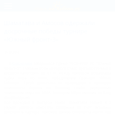
Регистрация
Шаматава и Амосов одержали
Вход
досрочные победы турнире
«Южный фронт-3»
07.03.2016
В
Краснодаре
завершился турнир TECH-KREP FC: "Южный
Фронт–3", главным боем которого стало противостояние в
весовой категории до 61 кг между призёром розыгрыша
Кубка мира по ММА, победителем Гран-при "PRIME
Selection" Гогой Шаматава из Краснодара и призёром
чемпионата Европы по боевому самбо, двукратным
чемпионом мира по ММА Эльнаром Ибрагимовым из Баку
(Азербайджан).
Бой проходил в быстром темпе. Шаматава только в 2
раунде удалось измотать соперника за счет активных
действий в партере. Наконец, загнав оппонента почти под