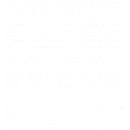
канаты, Гога успешно провел удушающий захват через руку,
заставив Ибрагимова капитулировать. "Не поверите, но
мне за две недели до боя приснился сон, что во втором
раунде я задушу его. И сон оказался вещим! Наш план
сработал, сначала хотели вымотать соперника в первом
раунде, замедлить его и заставить ошибаться. Для меня
важна эта победа, - это долгожданный реванш у
бойцовского клуба "Азербайджан файт" за поражение год
назад от его представителя", - прокомментировал свою
победу Шаматава.
В втором главном бою в весовой категории до 77 кг
Ярослав Амосов нанес поражение чемпиону Чеченской
Республики по рукопашному бою и кикбоксингу Хасанбеку
Абдулаеву. Ярослав доминировал с самого первого раунда,
увеличив давление во 2-раунде он в буквальном смысле
обрушил в партнере град ударов в голову Абдулаеву.
Рефери ничего не оставалось, как остановить бой.
Результаты турнира Tech-KREP FC: "Южный Фронт – 3":
До 57 кг: Асанбек Каров (Нальчик) победил Тагира
Мусалаева (Махачкала) техническим нокаутом во втором
раунде.
До 66 кг: Магомед-Эмин Хажгериев (Грозный) победил
Рустама Жирикова (Майкоп) техническим нокаутом в пером