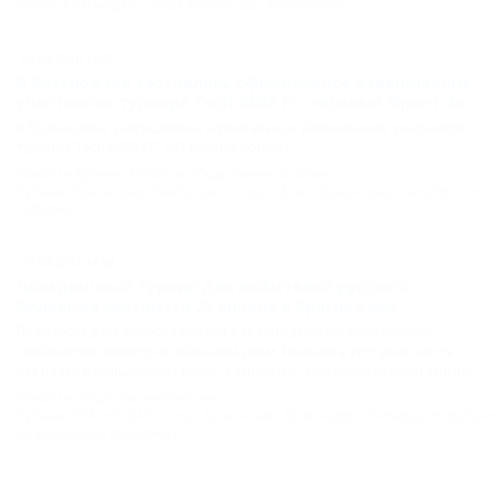
Спорт
,
Краснодар
,
Спорт
,
Краснодар
,
Кикбоксинг
02.03.2016 17:42
В Краснодаре состоялось официальное взвешивание
участников турнира Tech-KREP FC: «Южный Фронт-3»
В Краснодаре завершилось официальное взвешивание участников
турнира Tech-KREP FC: «Южный Фронт-3».
Новости Кубани
,
Новости общественной жизни
Кубани
,
Краснодар
,
Кикбоксинг
,
Спорт
,
Бокс
,
Краснодар
,
Калейдоскоп
событий
11.04.2017 16:58
Праздничный турнир для любителей русского
бильярда состоится 22 апреля в Краснодаре
Предпоследняя суббота апреля в краснодарском бильярдном
сообществе является особенным днем. Именно в этот день шесть
лет назад в бильярдном клубе "Империал" состоялся первый турнир.
Новости общественной жизни
Кубани
,
КРАСНОДАР
,
Спорт
,
Краснодар
,
Краснодар
,
бильярд
,
Индустри
развлечений
,
праздники