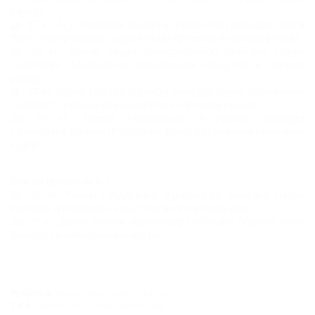
раунде.
До 57 кг: Асу Алмабаев (Алматы, Казахстан) победил Олега
Эрик (Новороссийск) удушающим приемом в первом раунде.
До 66 кг: Роман Авдал (Новороссийск) победил Гаджи
Ханипаева (Махачкала) техническим нокаутом в первом
раунде.
До 77 кг: Юрий Изотов (Брянск) победил Юрия Вереницена
(Майкоп) техническим нокаутом во втором раунде.
До 84 кг: Мурад Абдулбеков (Астрахань) победил
Станислава Клыбик (Ростов-на-Дону) раздельным решением
судей.
Бои по правилам К-1:
До 75 кг: Роман Гундаренко (Краснодар) победил Павла
Кислова (Краснодар) нокаутом во втором раунде.
До 75 кг: Данил Винник (Краснодар) победил Георгия Клим
(Минск) техническим нокаутом.
Рубрики:
Краснодар
,
Новости Кубани
Тэги:
Кикбоксинг
,
Спорт
,
Краснодар