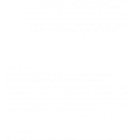
гостеприимства Юга России. За два дня работы форума
— 18 и 19 ноября — в его мероприятиях приняли
участие более 1300 человек, включая топ-менеджеров
отелей, экспертов по маркетингу, предпринимателей,
представителей власти и студентов вузов, выпускающих
специалистов по профильным специальностям.
Новости Кубани
,
Новости профессионалам
,
Новости
туристического бизнеса на Кубани
,
СОЧИ
,
СОУД –
Сочинские выставки
,
Выставки
,
Международный
туристский форум SIFT
26.08.2013 17:43
Компания TOUR EXPRESS стала официальным
партнером конференции MIBEXPO Russia
Туроператор по странам Латинской Америки TOUR EXPRESS стал
официальным партнёром 9-ой конференции по деловому туризму и
корпоративным мероприятиям MIBEXPO Russia, которая состоится 17
сентября в МВЦ «Крокус Экспо» в рамках Международной Осенней
Недели Профессионалов Турбизнеса MATIW-2013.
Новости профессионалам
,
туристический бизнес
,
Туризм
,
Выставки
07.12.2009 14:02
Выставка "Курорты и туризм" откроет сезон 2010 в