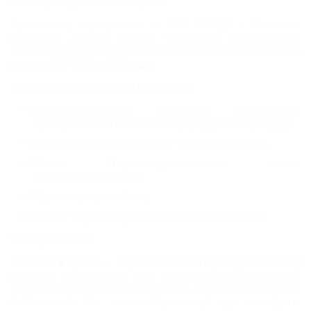
коллекционеров со всей страны.
Организатор мероприятия — ООО "СОУД" – Сочинские
выставки", лауреат премии
"Российский Национальный
Олимп", действительный член Российского Союза Выставок
и я
рмарок (РСВЯ) с 1994 года.
Выставка проводится при поддержке:
Межрегионального управления Федеральной
пробирной палаты по Южному федеральному округу,
Международной Ассоциации "Союз дизайнеров",
Союза "Торгово-промышленная палата
Краснодарского края",
Администрации г. Сочи,
Союза "Торгово-промышленная палата г. Сочи".
Что ждёт гостей?
22 июля в 12:00
— торжественное открытие выставки с
участием официальных лиц,
представителей ювелирной
отрасли и культурной элиты региона. Церемонию завершит
fashion-
показ от компаний-участниц, где ювелирные