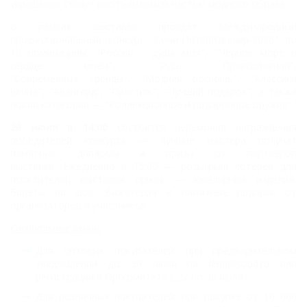
украшения станут неотъемлемой частью модного
образа.
В рамках выставки пройдёт Международный
профессиональный конкурс "Сочи-
ИнтерЮвелир-2026" по
10 номинациям:
"Россия – душа моя", "Чёрное море в
сердце моём", "Русь Православная",
"Современные
тренды", "Модная роскошь", "Классика
вечна", "Авангард", "Престиж", "Лучший подарок", а
также
новая категория — "Коллекционное и подарочное оружие".
26 июля в 14:00
состоится церемония награждения
победителей конкурса — лучшие
мастера получат
памятные дипломы и призы от партнёров
выставки.
Ежедневно в 15:00 — розыгрыш лотереи для
посетителей выставки: призы — ювелирные
изделия,
билеты на шоу, бижутерия и памятные подарки от
организаторов и участников.
Специальные акции:
Для оптовых покупателей: при предварительном
уведомлении до 20 июля на lena@soud.ru или
регистрации в Оргкомитете с 22 по 26 июля.
Для розничных покупателей: при покупке от 10 000