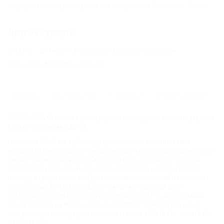
Лазаревское (Сочи) - 72 км
Красная Поляна - 75 км
Другие курорты
АНАПА - 241 км
Феодосия (Крым) - 382 км
Большая Алушта - 441 км
ГЛАВНАЯ
КОНТАКТЫ
НОВОСТИ
ПУТЕВОДИТЕЛЬ
© 2006–2026 Отдых.на Кубани.ру — отдых и туризм в Краснодарском
крае и Республике Адыгея.
Компании ООО "На Кубани.ру" принадлежит доменное имя
nakubani.ru на основании "Свидетельства о регистрации доменного
имени", свидетельство о регистрации СМИ –Эл № ФС77-79732 от
07.12.2020 г. (12+), зарегистрировано Федеральной службой по
надзору в сфере связи, информационных технологий и массовых
коммуникаций (РОСКОМНАДЗОР), а так же товарный знак
"НАКУБАНИ ОТДЫХ КУБАНИ ОТДЫХ.НА КУБАНИ.РУ" на основании
"Свидетельства на Товарный Знак № 547792". Это подтверждает
юридическую защиту прав, согласно статьям 1252 ГК РФ, 1484 ГК РФ
и 1229 ГК РФ.