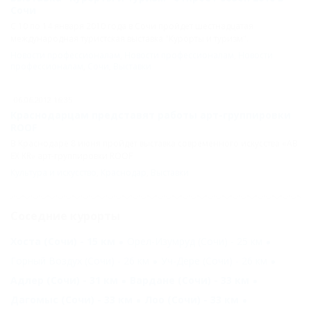
Сочи
С 10 по 14 января 2010 года в Сочи пройдет шестнадцатая
международная туристская выставка "Курорты и туризм".
Новости профессионалам
,
Новости профессионалам
,
Новости
профессионалам
,
Сочи
,
Выставки
06.06.2012 16:35
Краснодарцам представят работы арт-группировки
ROOF
В Краснодаре 8 июня пройдет выставка современного искусства «AB
EX KR» арт-группировки ROOF
Культура и искусство
,
Краснодар
,
Выставки
Соседние курорты
Хоста (Сочи) - 15 км
Орел-Изумруд (Сочи) - 25 км
Горный Воздух (Сочи) - 26 км
Уч-Дере (Сочи) - 26 км
Адлер (Сочи) - 31 км
Вардане (Сочи) - 33 км
Дагомыс (Сочи) - 33 км
Лоо (Сочи) - 33 км