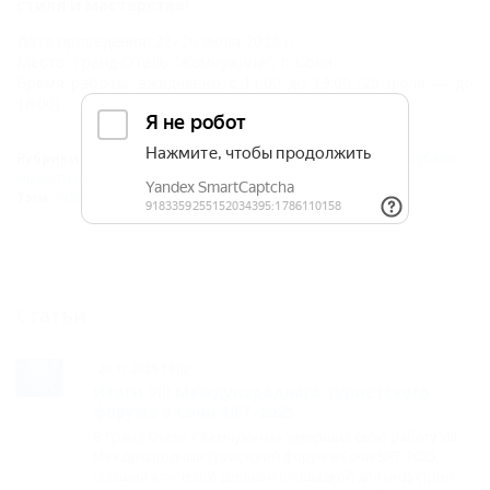
стиля и мастерства!
Дата проведения: 22–26 июля 2026 г.
Место: Гранд Отель "Жемчужина", г. Сочи
Время работы: ежедневно с 11:00 до 19:00 (26 июля — до
18:00)
Рубрики:
Сочи
,
СОЧИ
,
Центральный район Сочи
,
Новости Кубани
,
Новости профессионалам
,
Новости бизнеса
Тэги:
СОУД – Сочинские выставки
,
Выставки
Статьи
24.11.2025 13:02
Итоги VIII Международного туристского
форума в Сочи SIFT-2025
В Гранд Отеле «Жемчужина» завершил свою работу VIII
Международный туристский форум в Сочи SIFT-2025,
ставший ключевой деловой площадкой для индустрии