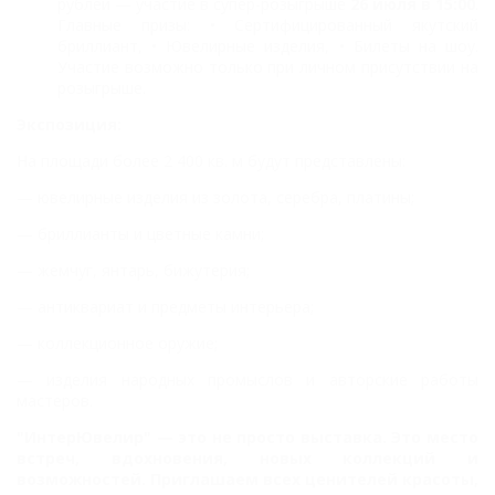
рублей — участие в супер-розыгрыше
26 июля в 15:00
.
Главные призы: • Сертифицированный якутский
бриллиант, • Ювелирные изделия, • Билеты на шоу.
Участие возможно только при личном присутствии на
розыгрыше.
Экспозиция:
На площади более 2 400 кв. м будут представлены:
— ювелирные изделия из золота, серебра, платины;
— бриллианты и цветные камни;
— жемчуг, янтарь, бижутерия;
— антиквариат и предметы интерьера;
— коллекционное оружие;
— изделия народных промыслов и авторские работы
мастеров.
"ИнтерЮвелир" — это не просто выставка. Это место
встреч, вдохновения, новых коллекций и
возможностей. Приглашаем всех ценителей красоты,