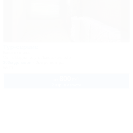
Тур-сервис
База отдыха
Сочи, Вардане, ул. Львовская, 52Б
300м до моря
3км до центра
Wi-Fi
800
руб.
от
2 взр. в августе