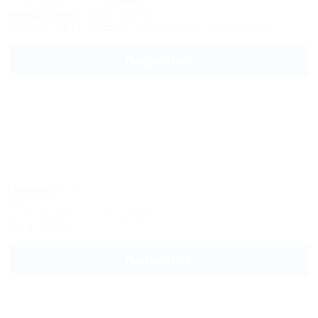
Сочи, Вардане, ул. Фруктовая 18/23
400м до моря
3км до центра
Питание
Wi-Fi
Бассейн
Кондиционер
Автостоянка
Подробнее
Варна
Отель
Сочи, Вардане, ул. Молодёжная, 25/3
3км до центра
Подробнее