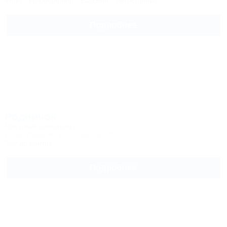
Wi-Fi
Кондиционер
Бассейн
Автостоянка
Подробнее
Родничок
Частный пансионат
Сочи, Вардане, ул. Львовская, 38
3км до центра
Подробнее