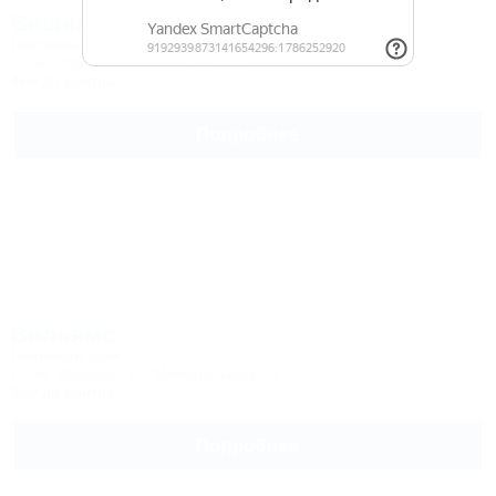
Вишня
Гостевой дом
Сочи, Вардане, пер. Оный, 11/172
4км до центра
Подробнее
Вильямс
Гостевой дом
Сочи, Вардане, ул. Минеральная, 12
3км до центра
Подробнее