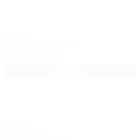
Южный
Гостевой дом
Сочи, Вардане, ул. Молодежная, 30
270м до моря
3км до центра
Кондиционер
Автостоянка
Подробнее
Виктория
Гостевой комплекс
Сочи, Вардане, ул. Львовская, 67