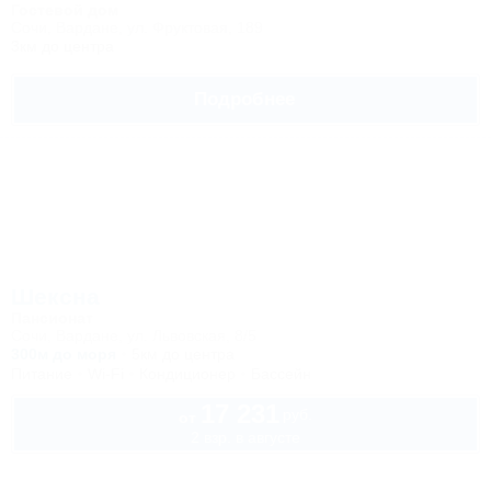
Гостевой дом
Сочи, Вардане, ул. Фруктовая, 189
3км до центра
Подробнее
Шексна
Пансионат
Сочи, Вардане, ул. Львовская, 8/5
300м до моря
5км до центра
Питание
Wi-Fi
Кондиционер
Бассейн
17 231
руб.
от
2 взр. в августе