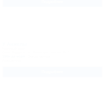
Подробнее
У Анжелы
Частный дом
Сочи, Вардане, ул. Львовская, участок № 7
150м до моря
3км до центра
Автостоянка
Подробнее