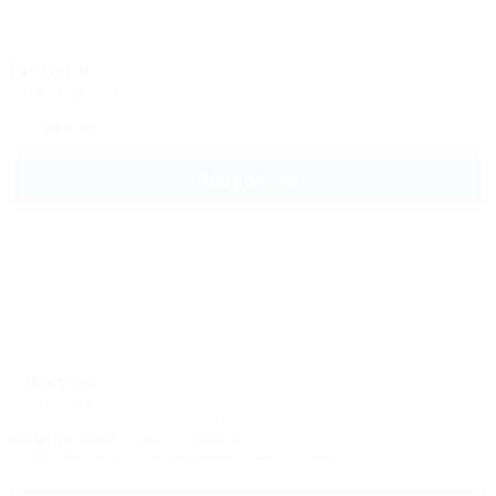
Hotel V
Гостевой дом
Сочи, Вардане, ул. Фруктовая, 38/2
3км до центра
Подробнее
Феникс
Гостиница
Сочи, Вардане, ул. Львовская, 7/3
250м до моря
3км до центра
Wi-Fi
Бассейн
Кондиционер
Автостоянка