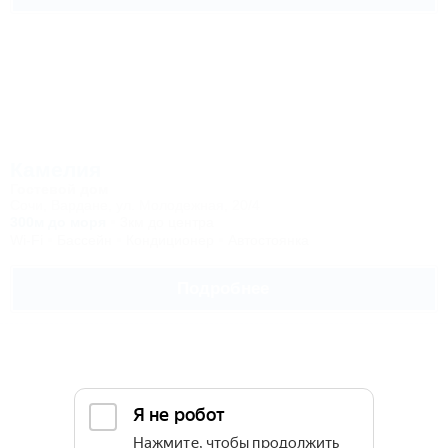
Камелия
Гостевой дом
Сочи, Вардане, ул. Молодежная, 20/4
300м до моря
3км до центра
Wi-Fi
Бассейн
Кондиционер
Автостоянка
Подробнее