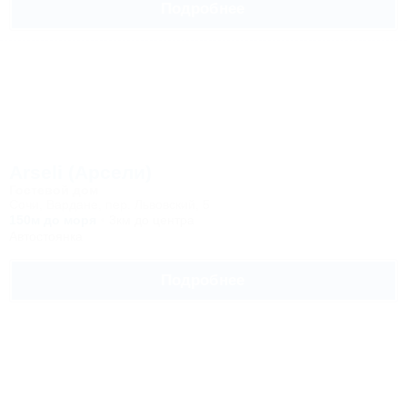
Подробнее
Arseli (Арсели)
Гостевой дом
Сочи, Вардане, пер. Львовский, 5
150м до моря
3км до центра
Автостоянка
Подробнее