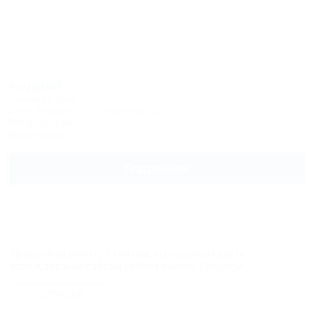
Андрей
Гостевой дом
Сочи, Вардане, ул. Львовская, 53
3км до центра
Автостоянка
Подробнее
Продолжая работу с сайтом, вы подтверждаете
использование сайтом cookies вашего браузера.
Отдых у Черного моря
СОГЛАСЕН
Частный дом