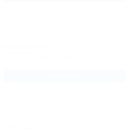
В гостях у Кати
Гостевой дом
Сочи, Вардане, ул. Львовская, 11/48
2,0км до центра
Подробнее
У Джулии