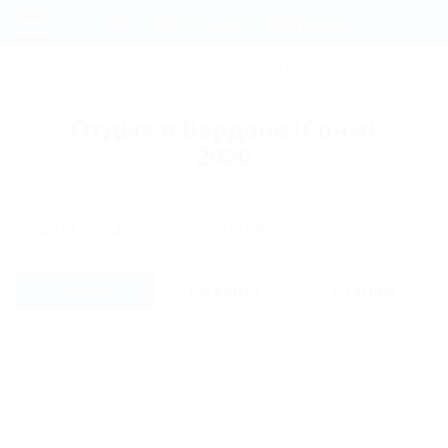
Фильтры и сортировка
Главная
СОЧИ
АНАПА
ГЕЛЕНДЖИК
ТУАПСЕ
ЕЙСК
КР
Регистрация
Отдых в Вардане (Сочи)
Вход
2026
Дата заезда
Дата выезда
Список
На карте
Отзывы