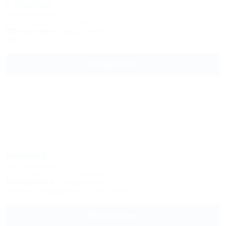
У Сергея
Частный дом
Сочи, Вардане, пер. Оный, 6
250м до моря
3км до центра
Wi-Fi
Подробнее
Амалия
Гостевой дом
Сочи, Вардане, ул. Львовская, 52/6
150м до моря
3км до центра
Питание
Кондиционер
Автостоянка
Подробнее