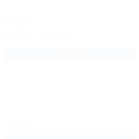
Аликанте
Частная гостиница
Сочи, Вардане, ул. Львовская, 11/12
600м до моря
2,4км до центра
Wi-Fi
Кондиционер
Автостоянка
Подробнее
Дуэт
Гостевой дом
Сочи, Вардане, ул. Львовская, 132
4км до центра