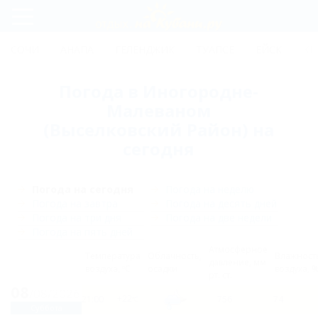
Регистрация
СОЧИ
АНАПА
ГЕЛЕНДЖИК
ТУАПСЕ
ЕЙСК
КР
Вход
Погода в Иногородне-
Малеваном
(Выселковский Район) на
сегодня
Погода на сегодня
Погода на неделю
Погода на завтра
Погода на десять дней
Погода на три дня
Погода на две недели
Погода на пять дней
Атмосферное
Tемпература
Облачность,
Влажност
давление, мм
воздуха, ºC
осадки
воздуха, 
рт. ст.
08
/08
/2026
+22
21:00
756
74
°C
Суббота