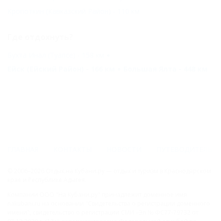
Кропоткин (Кавказский Район) - 110 км
Где отдохнуть?
Бухта Инал (Туапсе) - 158 км
Ейск (Ейский Район) - 166 км
Большая Ялта - 448 км
ГЛАВНАЯ
КОНТАКТЫ
НОВОСТИ
ПУТЕВОДИТЕЛЬ
© 2006–2026 Отдых.на Кубани.ру — отдых и туризм в Краснодарском
крае и Республике Адыгея.
Компании ООО "На Кубани.ру" принадлежит доменное имя
nakubani.ru на основании "Свидетельства о регистрации доменного
имени", свидетельство о регистрации СМИ –Эл № ФС77-79732 от