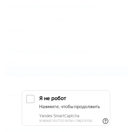
Все курорты Выселковского района
Иногородне-Малеваный
Выселки
Иногородне-Малеваный
Карта
Погода в Иногородне-Малеваном
Соседние населенные пункты
Тихорецк (Тихорецкий Район) - 69 км
Пашковский (Краснодар) - 91 км
Новая Адыгея (Тахтамукайский Район) - 97 км
Калининская (Калининский Район) - 109 км