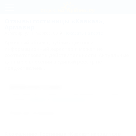
Регистрация
Отзывы гостиницы «Кавказ»,
Армавир
Вход
Армавир, ул. К.Маркса, 88
Показать на карте
Архивный объект, публикация носит
Кавказ
информационный характер и может не
соответствовать действительности. Актуальные
данные о внесении в Единый реестр не
Цены
предоставлены.
Карта
Добавление отзыва
Отзывы
Комментарии могут оставлять только авторизованные пользователи.
Пожалуйста,
войдите
или
зарегистрируйтесь
.
Пока нет отзывов!
К сожалению, Гостиница «Кавказ» находится в