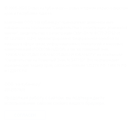
© 2006–2026 Отдых.на Кубани.ру — отдых и туризм в Краснодарском
крае и Республике Адыгея.
Компании ООО "На Кубани.ру" принадлежит доменное имя
nakubani.ru на основании "Свидетельства о регистрации доменного
имени", свидетельство о регистрации СМИ –Эл № ФС77-79732 от
07.12.2020 г. (12+), зарегистрировано Федеральной службой по
надзору в сфере связи, информационных технологий и массовых
коммуникаций (РОСКОМНАДЗОР), а так же товарный знак
"НАКУБАНИ ОТДЫХ КУБАНИ ОТДЫХ.НА КУБАНИ.РУ" на основании
"Свидетельства на Товарный Знак № 547792". Это подтверждает
юридическую защиту прав, согласно статьям 1252 ГК РФ, 1484 ГК РФ
и 1229 ГК РФ.
ООО "На Кубани.ру"
2312157635
1082312013827
Продолжая работу с сайтом, вы подтверждаете
Все права защищены.
использование сайтом cookies вашего браузера.
Присоединяйтесь к нам!
СОГЛАСЕН