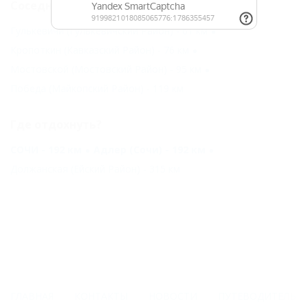
Соседние населенные пункты
Гулькевичи (Гулькевичский Район) - 61 км
Кропоткин (Кавказский Район) - 76 км
Мостовской (Мостовский Район) - 95 км
Победа (Майкопский Район) - 119 км
Где отдохнуть?
СОЧИ - 192 км
Адлер (Сочи) - 192 км
Должанская (Ейский Район) - 315 км
ГЛАВНАЯ
КОНТАКТЫ
НОВОСТИ
ПУТЕВОДИТЕЛЬ