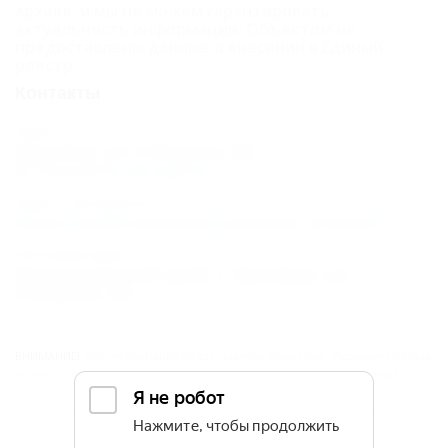
архиве, и мы не можем гарантировать
актуальность информации. Объектом не
предоставлены данные о внесении в Единый
реестр.
Контакты
Адрес:
Армавир, ул. К.Маркса, 88
Показать на карте
Адрес в Интернете:
https://otdih.nakubani.ru/kavkaz-armavir/
Почтовый адрес:
Краснодарский край, г. Армавир, ул.
К.Маркса, 88
ВНИМАНИЕ!
Вся информация предоставлена объектом. Редакция портала
не несёт ответственность за достоверность представленных данных.