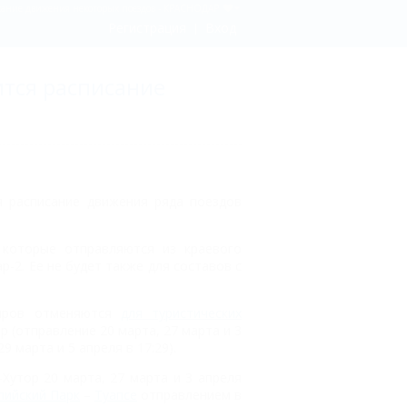
исание движения некоторых поездов - КРАСНОДАР
Регистрация
Вход
ится расписание
я расписание движения ряда поездов
которые отправляются из краевого
р-2. Ее не будет также для составов с
жиров отменяются
для туристических
 (отправление 20 марта, 27 марта и 3
9 марта и 5 апреля в 17:29).
-Хутор 20 марта, 27 марта и 3 апреля
ийский Парк
–
Туапсе
отправлением в