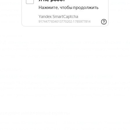
уристические группы в 2015 году получат скидку до 40% 
ганизованные группы туристов численностью больше 10 человек, в том ч
дить в поездах со скидкой до 40%.
ранспорт
,
железные дороги
,
Транспорт
,
Путешествия
,
Туризм
,
Билеты
8.12.2014 09:23
ЖД намерено запустить новогодний спецрейс Москва – 
 время новогодних праздников РЖД запустит спецпоезд для лыжников по 
ранспорт
,
СОЧИ
,
Адлер
,
железные дороги
,
Транспорт
,
Путешествия
,
Общес
2.11.2014 09:52
 поездах могут оборудовать тамбуры для курения
езидент РЖД Владимир Якунин предложил выделить в поездах один-два т
обенно актуально это нововведение для составов, которые находятся в пу
ранспорт
,
железные дороги
,
Транспорт
,
Путешествия
,
Общество
,
Законы
оседние населенные пункты
репостная (Северский Район) - 44 км
Саратовская (Горячий Ключ
ореновск (Кореновский Район) - 67 км
Тимашевск (Тимашевский 