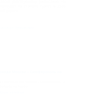
огласно действующему расписанию. На
прибудет на станцию Туапсе в 23:06
ной дороги.
ранспорт
,
Путешествия
поезда Москва – Симферополь на
 с поезда № 561 "Москва – Симферополь" и
еправу, на паром.
Крым
,
железные