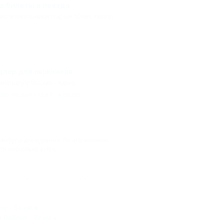
на билеты в поезда
исле школьники старше 10 лет, смогут
Адлер для лыжников
маршруту Москва – Адлер.
тво
,
Новый год и Рождество
амбура для курения. По его мнению,
ти несколько суток.
) - 51 км
Район) - 72 км