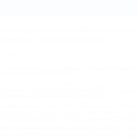
В Краснодарском крае частично изменится расп
 Краснодарском крае частично измен
вижения некоторых поездов
9.03.2015
В Краснодарском крае в ближайшие дни частично изменитс
альнего и пригородного сообщений.
ак, скорым электропоездам "Ласточка"
Краснодар
– Ростов, 
ентра в 06:05 и 16:50 отменяются остановки на станции Краснода
тправлением из Ростова-на-Дону в 07:19 и в 16:55.
се промежуточные стоянки для посадки и высадки пасса
лектропоездов
, следующих по маршрутам Краснодар – Роза-Хутор
преля в 18:15) и
Роза-Хутор
– Краснодар (отправление 22 марта, 2
 связи с назначением туристического поезда Краснодар – Роза
астично меняется расписание пригородного поезда №6812
Олимп