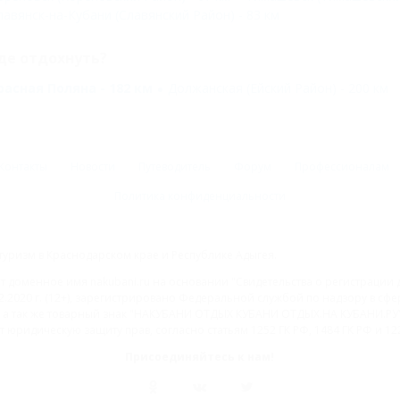
лавянск-на-Кубани (Славянский Район) - 83 км
де отдохнуть?
расная Поляна - 182 км
Должанская (Ейский Район) - 200 км
Контакты
Новости
Путеводитель
Форум
Профессионалам
Политика конфиденциальности
туризм в Краснодарском крае и Республике Адыгея.
доменное имя nakubani.ru на основании "Свидетельства о регистрации 
2.2020 г. (12+), зарегистрировано Федеральной службой по надзору в с
а так же товарный знак "НАКУБАНИ ОТДЫХ КУБАНИ ОТДЫХ.НА КУБАНИ.РУ" 
 юридическую защиту прав, согласно статьям 1252 ГК РФ, 1484 ГК РФ и 122
Присоединяйтесь к нам!