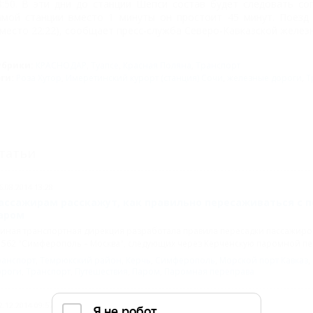
8:50. В эти дни до станции Шепси состав будет следовать с
амой станции вместо 1 минуты он простоит 45 минут. Поезд 
вместо 22:22), сообщает пресс-служба Северо-Кавказской желез
убрики:
КРАСНОДАР
,
Туапсе
,
Красная Поляна
,
Транспорт
эги:
Роза Хутор
,
Имеретинский курорт (станция) Сочи
,
железные дороги
,
Т
татьи
6.08.2014 13:28
ассажирам расскажут, как правильно пересаживаться с 
аром
иная транспортная дирекция разработала правила пересадки пассажиров
562 "Симферополь – Москва", следующих через Керченскую паромной пер
ранспорт
,
Темрюкский район
,
Керчь
,
Симферополь
,
Морской порт Кавказ
,
ороги
,
Транспорт
,
Путешествия
,
Паром
,
Паромная переправа
2.12.2014 09:57