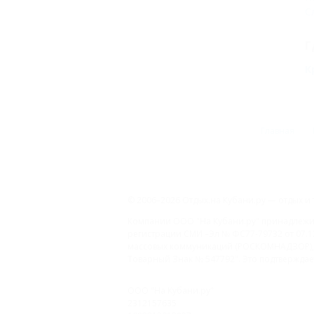
С
Г
К
Главная
© 2006–2026 Отдых.на Кубани.ру — отдых и 
Компании ООО "На Кубани.ру" принадлежит 
регистрации СМИ –Эл № ФС77-79732 от 07.1
массовых коммуникаций (РОСКОМНАДЗОР), 
Товарный Знак № 547792". Это подтверждает
ООО "На Кубани.ру"
2312157635