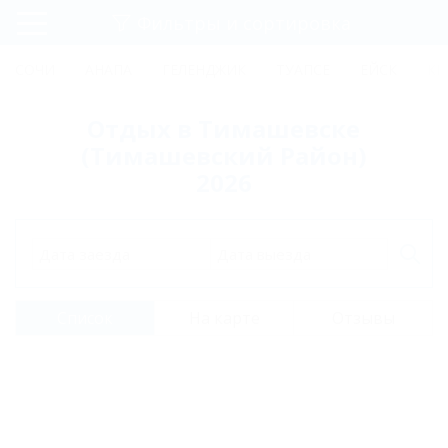
Фильтры и сортировка
Главная
СОЧИ
АНАПА
ГЕЛЕНДЖИК
ТУАПСЕ
ЕЙСК
КР
Регистрация
Отдых в Тимашевске
Вход
(Тимашевский Район)
2026
Дата заезда
Дата выезда
Список
На карте
Отзывы