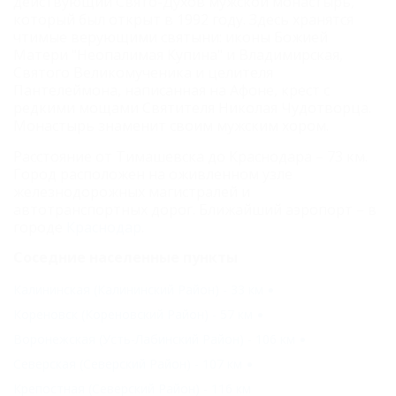
действующий Свято-Духов мужской монастырь,
который был открыт в 1992 году. Здесь хранятся
чтимые верующими святыни: иконы Божией
Матери "Неопалимая Купина" и Владимирская,
Святого Великомученика и целителя
Пантелеймона, написанная на Афоне, крест с
редкими мощами Святителя Николая Чудотворца.
Монастырь знаменит своим мужским хором.
Расстояние от Тимашевска до Краснодара – 73 км.
Город расположен на оживленном узле
железнодорожных магистралей и
автотранспортных дорог. Ближайший аэропорт – в
городе
Краснодар
.
Соседние населенные пункты
Калининская (Калининский Район) - 33 км
Кореновск (Кореновский Район) - 57 км
Воронежская (Усть-Лабинский Район) - 106 км
Северская (Северский Район) - 107 км
Крепостная (Северский Район) - 116 км