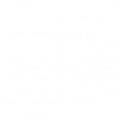
переименовали в станицу Тимашёвская, которая в
20-х годах XX века стала центром одноименного
района. В 1966 году население станицы превысило
50 тысяч человек и ей был присвоен статус города.
В Тимашевске бережно хранят историческое
наследие одного из первых казачьих поселений
Краснодарского края
. В центре города сохранились
до наших дней старые одноэтажные здания – это
бывшие купеческие лавки, церковно-приходские
школы, гимназии. Любимым местом отдыха
горожан являются тенистые аллеи и мемориальный
сквер парка имени 40-летия Победы. Рядом с
парком расположен единственный в России музей,
посвященный простой русской семье – семье
Степановых. В годы Великой Отечественной войны
девять сыновей крестьянки Епистимии Степановой
погибли, защищая родину от захватчиков. В
создании музея принимал участие почти каждый
житель Тимашевска.
На окраине города Тимашевска находится