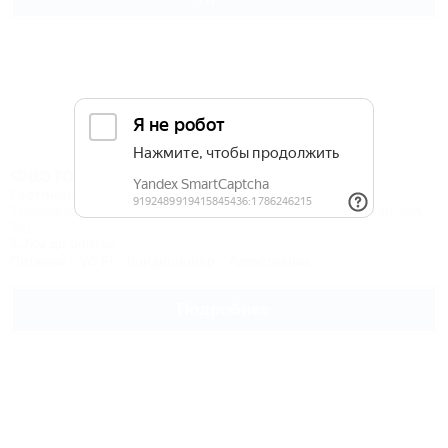
Фаэтон
Гостиница
Тимашевск, ул. Котляра, 222 (по навигатору ул. Пролетарская,
8а)
1,2км до центра
Питание
Wi-Fi
Кондиционер
Автостоянка
Подробнее