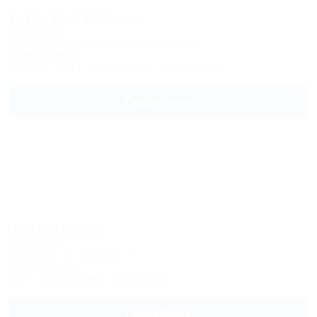
Тетра Пак Кубань
Гостиница
Тимашевск, Садовод, Шведская деревня
2,3км до центра
Питание
Wi-Fi
Кондиционер
Автостоянка
Подробнее
Центральная
Гостиница
Тимашевск, ул. Красная, 54
455м до центра
Wi-Fi
Кондиционер
Автостоянка
Подробнее