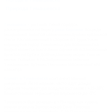
Природа Тимашевска
Тимашевск
– уютный, тихий городок,
раскинувшийся на берегу
реки Кирпили
, посреди
бескрайней, залитой солнечными лучами кубанской
степи. Расположенный в стороне от туристских
маршрутов город Тимашевск для большинства
людей является всего лишь одним из остановочных
пунктов на пути к долгожданному морю. Тем не
менее, побывав в гостеприимном зеленом
Тимашевске, путешественники запоминают его
навсегда.
Климат в Тимашевске
континентальный,
умеренный. Лето жаркое, часто идут дожди.
Средняя температура воздуха составляет +25-26ºС.
Зимой столбик термометра опускается до -3ºС.
Тимашевск был основан в 1794 году как курень
имени атамана Запорожской Сечи Тимоша
(производное от Тимофей). С 1842 года курень