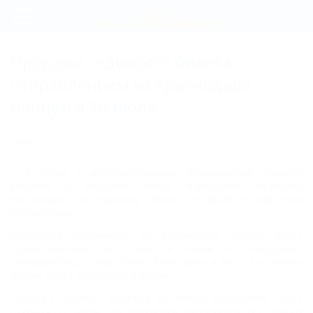
Регистрация
Продажи "единого" билета
Вход
отправлением из Краснодара
начнутся 10 июля
08.07.2015
В связи с многочисленными обращениями принято
решение о введении новых маршрутов перевозки
пассажиров по "единому" билету в Крым и обратном
направлении.
Перевозка пассажиров из Краснодара теперь будет
осуществляться не только в Керчь, но Феодосию,
Симферополь, Севастополь, Евпаторию и Ялту. А из Анапы
можно будет добраться в Керчь.
Продажа "единых" билетов по новым маршрутам будет
открыта 10 июля. Но перевозка пассажиров по данным