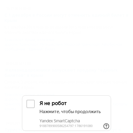
10.11.2014 09:45
С 1 декабря в России могут отменить единый билет в
Крым
С 1 декабря 2014 года до 30 апреля 2015 года в России могут
отменить действие единого билета в Крым.
Транспорт
,
Крым
,
железные
дороги
,
Транспорт
,
Путешествия
,
Морской транспорт
,
Автобусное
сообщение
,
"Единый" билет
02.04.2015 11:09
Железнодорожники запускают продажу "единых
билетов" в Крым
Сегодня, 2 апреля, железнодорожники открывают продажу "единых
билетов" в Крым.
Транспорт
,
Крым
,
железные
дороги
,
Транспорт
,
Путешествия
,
Морской
транспорт
,
Паром
,
Автобусное сообщение
,
"Единый" билет
,
Курорты
Крыма
04.06.2015 11:49
Туристы могут купить онлайн талоны на автобус к