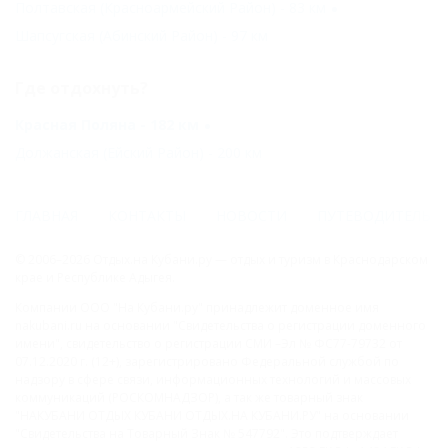
Полтавская (Красноармейский Район) - 83 км
Шапсугская (Абинский Район) - 97 км
Где отдохнуть?
Красная Поляна - 182 км
Должанская (Ейский Район) - 200 км
ГЛАВНАЯ
КОНТАКТЫ
НОВОСТИ
ПУТЕВОДИТЕЛЬ
© 2006–2026 Отдых.на Кубани.ру — отдых и туризм в Краснодарском
крае и Республике Адыгея.
Компании ООО "На Кубани.ру" принадлежит доменное имя
nakubani.ru на основании "Свидетельства о регистрации доменного
имени", свидетельство о регистрации СМИ –Эл № ФС77-79732 от
07.12.2020 г. (12+), зарегистрировано Федеральной службой по
надзору в сфере связи, информационных технологий и массовых
коммуникаций (РОСКОМНАДЗОР), а так же товарный знак
"НАКУБАНИ ОТДЫХ КУБАНИ ОТДЫХ.НА КУБАНИ.РУ" на основании
"Свидетельства на Товарный Знак № 547792". Это подтверждает