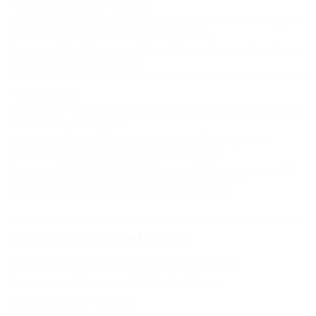
"единому билету" в Крым
Российские железные дороги сделали возможным онлайн-покупки
талонов на автобус к "единому билету" в Крым.
Транспорт
,
Крым
,
Транспорт
,
"Единый" билет
,
Интернет
,
Автобусное
сообщение
,
железные дороги
19.05.2015 14:00
Докупить "единый" билет теперь можно на вокзалах
Анапы и Краснодара
Пассажиры теперь могут докупить "единый" билет прямо на
железнодорожных вокзалах Анапы и Краснодара.
Транспорт
,
КРАСНОДАР
,
АНАПА
,
Краснодар-1
,
Железнодорожный
вокзал Анапы
,
Транспорт
,
железные дороги
,
"Единый"
билет
,
Морской транспорт
,
Автобусное сообщение
Соседние населенные пункты
Воронежская (Усть-Лабинский Район) - 59 км
Калининская (Калининский Район) - 72 км
Абинский район - 82 км