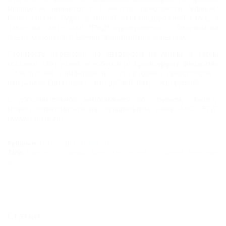
маршрутам начнется с 1 августа. Приобрести "единый"
билет можно будет в любой железнодорожной кассе, а
также на сайте ОАО "РЖД" одновременно с билетом на
поезд, сообщили в Единой транспортной дирекции.
Стоимость перевозки по автобусом из Анапы в Керчь
составит 380 рублей, автобусом из Краснодара в Феодосию
– 590 рублей, Симферополь – 710 рублей , Севастополь –
810 рублей Евпаторию – 810 рублей, Ялту – 820 рублей.
С дополнительной информацией по "единому" билету
можно ознакомиться на официальном сайте АНО "ЕТД"
(www.transdir.ru).
Рубрики:
КРАСНОДАР
,
АНАПА
,
Транспорт
Тэги:
Транспорт
,
"Единый" билет
,
Автобусное сообщение
,
железные
дороги
Статьи