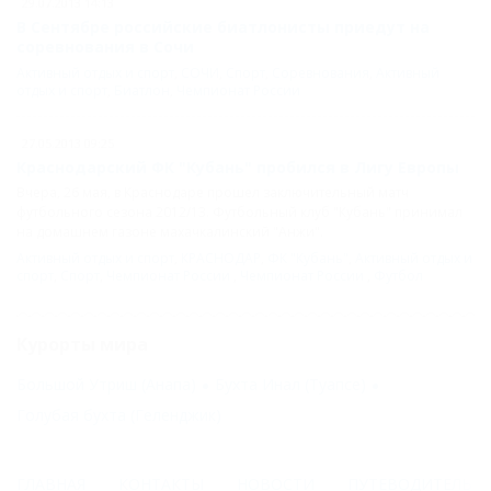
29.07.2013 14:13
В Сентябре российские биатлонисты приедут на
соревнования в Сочи
Активный отдых и спорт
,
СОЧИ
,
Спорт
,
Соревнования
,
Активный
отдых и спорт
,
Биатлон
,
Чемпионат России
27.05.2013 09:25
Краснодарский ФК "Кубань" пробился в Лигу Европы
Вчера, 26 мая, в Краснодаре прошел заключительный матч
футбольного сезона 2012/13. Футбольный клуб "Кубань" принимал
на домашнем газоне махачкалинский "Анжи".
Активный отдых и спорт
,
КРАСНОДАР
,
ФК "Кубань"
,
Активный отдых и
спорт
,
Спорт
,
Чемпионат России
,
Чемпионат России
,
Футбол
Курорты мира
Большой Утриш (Анапа)
Бухта Инал (Туапсе)
Голубая бухта (Геленджик)
ГЛАВНАЯ
КОНТАКТЫ
НОВОСТИ
ПУТЕВОДИТЕЛЬ