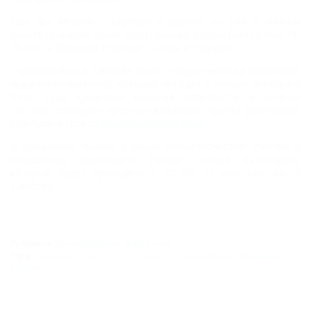
Еще две медали – серебро и бронзу, но уже в личном
зачете принесли Юлия Хуснутдинова (возрастная группа 18-
20 лет) и Людмила Егорова (24 года и старше).
Соревнования в Тамбове были отборочными на чемпионат
мира по полиатлону, который пройдет в начале октября в
Ялте. Туда кубанская команда отправится в полном
составе, сообщает пресс-служба министерства физической
культуры и спорта
Краснодарского края
.
В ближайших планах у наших полиатлонистов участие в
юношеском чемпионате России (летнее пятиборье),
который будет проходить с 22 по 27 мая там же, в
Тамбове.
Рубрики:
Краснодарский край
,
Спорт
Тэги:
Активный отдых и спорт
,
Спорт
,
Соревнования
,
Чемпионат
России