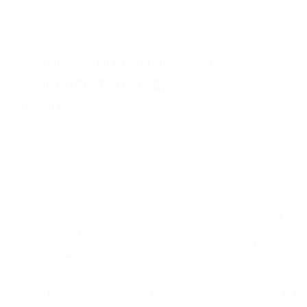
Регистрация
Кубанские полиатлонисты
Вход
завоевали три медали на ЧР в
Тамбове
20.03.2013
На завершившемся чемпионате России по полиатлону в
закрытых помещениях (летнее четырехборье) кубанские
спортсмены завоевали три медали.
Турнир проходил в Тамбове. На протяжении трех дней 27
команд из 18 регионов страны соревновались в плавании,
пулевой стрельбе, спринте и беге на выносливость. Всего
участие в чемпионате приняли 117 спортсменов.
Краснодарский край представляли девять спортсменов. По
итогам командных соревнований кубанская сборная стала
серебряным призером.