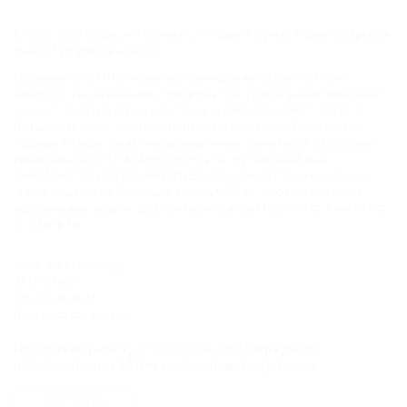
© 2006–2026 Отдых.на Кубани.ру — отдых и туризм в Краснодарском
крае и Республике Адыгея.
Компании ООО "На Кубани.ру" принадлежит доменное имя
nakubani.ru на основании "Свидетельства о регистрации доменного
имени", свидетельство о регистрации СМИ –Эл № ФС77-79732 от
07.12.2020 г. (12+), зарегистрировано Федеральной службой по
надзору в сфере связи, информационных технологий и массовых
коммуникаций (РОСКОМНАДЗОР), а так же товарный знак
"НАКУБАНИ ОТДЫХ КУБАНИ ОТДЫХ.НА КУБАНИ.РУ" на основании
"Свидетельства на Товарный Знак № 547792". Это подтверждает
юридическую защиту прав, согласно статьям 1252 ГК РФ, 1484 ГК РФ
и 1229 ГК РФ.
ООО "На Кубани.ру"
2312157635
1082312013827
Все права защищены.
Присоединяйтесь к нам!
Продолжая работу с сайтом, вы подтверждаете
использование сайтом cookies вашего браузера.
СОГЛАСЕН