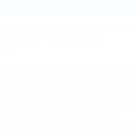
Горнолыжные курорты Сочи приняли в новогодние праз
орнолыжные курорты Сочи приняли в
раздники 355 тысяч человек
0.01.2017
Во время новогодних каникул горнолыжные курорты "Роза 
осетило 355 тысяч человек. Отели горного кластера
Сочи
были з
очти 70 тысяч человек. Однако многие туристы предпочли отел
а высокий спрос и пиковые нагрузки на туристскую инфраструк
ежиме, новогодние каникулы прошли в спокойной праздничной а
 началу зимнего сезона в горном кластере дополнительно обо
осадочных мест в кафе и ресторанах, открыта новая пар
ополнительных подъёмника и 24 километра новых трасс.
сего в отелях, санаториях, пансионатах и базах отдыха Красно
ысяч человек. Черноморские курорты –
Геленджик
,
Анапа
,
Новор
1 тысячу отдыхающих. Около 30 тысяч человек остановились в 