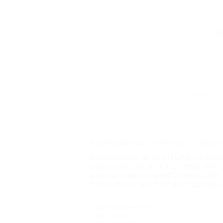
Р
К
А
Главная
© 2006–2026 Отдых.на Кубани.ру — отдых и 
Компании ООО "На Кубани.ру" принадлежит 
регистрации СМИ –Эл № ФС77-79732 от 07.1
массовых коммуникаций (РОСКОМНАДЗОР), 
Товарный Знак № 547792". Это подтверждает
ООО "На Кубани.ру"
2312157635