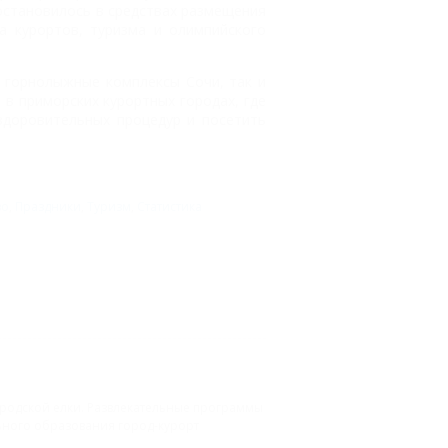
остановилось в средствах размещения
а курортов, туризма и олимпийского
к горнолыжные комплексы Сочи, так и
 в приморских курортных городах, где
здоровительных процедур и посетить
во
,
Праздники
,
Туризм
,
Статистика
ородской елки. Развлекательные программы
льного образования город-курорт