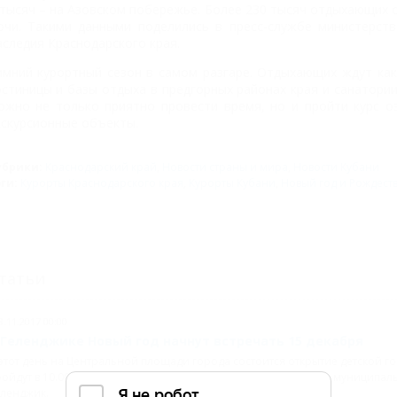
 тысяч – на Азовском побережье. Более 230 тысяч отдыхающих 
очи. Такими данными поделились в пресс-службе министерств
аследия Краснодарского края.
имний курортный сезон в самом разгаре. Отдыхающих ждут ка
остиницы и базы отдыха в предгорных районах края и санатории
ожно не только приятно провести время, но и пройти курс о
кскурсионные объекты.
убрики:
Краснодарский край
,
Новости страны и мира
,
Новости Кубани
эги:
Курорты Краснодарского края
,
Курорты Кубани
,
Новый год и Рождест
татьи
8.11.2017 00:00
 Геленджике Новый год начнут встречать 15 декабря
этот день на Центральной площади города состоится открытие детской г
ойдут в 10.00 и 12.00, сообщает пресс-служба администрации муниципа
еленджик.