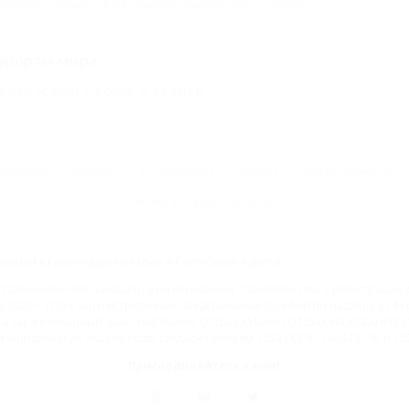
ождество
,
Новый год и Рождество
,
Калейдоскоп событий
урорты мира
длер (Сочи)
СОЧИ
ТУАПСЕ
Контакты
Новости
Путеводитель
Форум
Профессионалам
Политика конфиденциальности
туризм в Краснодарском крае и Республике Адыгея.
доменное имя nakubani.ru на основании "Свидетельства о регистрации 
2.2020 г. (12+), зарегистрировано Федеральной службой по надзору в с
а так же товарный знак "НАКУБАНИ ОТДЫХ КУБАНИ ОТДЫХ.НА КУБАНИ.РУ" 
 юридическую защиту прав, согласно статьям 1252 ГК РФ, 1484 ГК РФ и 122
Присоединяйтесь к нам!