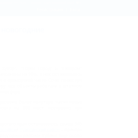
дники 355 тысяч человек - Краснодарский край
Регистрация
Вход
 новогодние
Хутор", "Горки Город" и "Газпром"
аполнены на 98%, в них остановилось
и в приморской части Сочи. Несмотря
туру, все объекты работали в штатном
тмосфере.
рудовано более полутора тысяч новых
ковка на 800 мест, построено три
дарского края остановилось свыше 345
оссийск
и
Туапсинский район
– приняли
предгорных районах Кубани. Ещё около