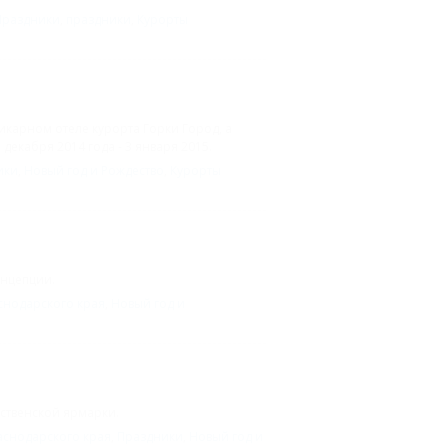
Праздники
,
праздники
,
Курорты
шикарном отеле курорта Горки Город, а
декабря 2014 года - 3 января 2015.
ики
,
Новый год и Рождество
,
Курорты
онцепции.
снодарского края
,
Новый год и
ственской ярмарки.
аснодарского края
,
Праздники
,
Новый год и