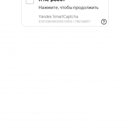
овости общественной жизни Кубани
,
Геленджик
,
Новый год и Рождество
,
раснодарского края
,
Курорты Кубани
2.10.2014 16:29
овогодний тур от Rixos: отдых по-королевски
xos Krasnaya Polyana Sochi предлагает вам провести зимние праздники в 
вогоднюю ночь - в королевском спа-басейне! Даты праздничного тура: 31 
ндустрия развлечений
,
Поселок Красная Поляна
,
Курорты Кубани
,
Праздн
раснодарского края
1.12.2016 16:05
 Сочи началась подготовка к Новому году
ицы и все главные объекты города-курорта будут оформлены в единой к
овости Кубани
,
Новости общественной жизни Кубани
,
СОЧИ
,
Курорты Кра
ождество
,
Туризм
,
Праздники
3.12.2016 10:06
 Анапе стартовали новогодние гуляния
 Театральной площади города состоялось открытие новогодней и рожде
овости общественной жизни Кубани
,
Новости Кубани
,
АНАПА
,
Курорты Кр