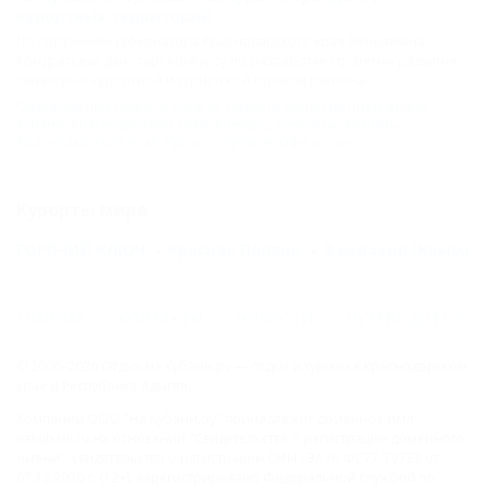
курортных территорий
По поручению губернатора Краснодарского края Вениамина
Кондратьева дан старт конкурсу по разработке стратегии развития
санаторно-курортной и туристской отрасли региона.
Официальные новости Кубани
,
Новости общественной жизни
Кубани
,
Краснодарский край
,
Конкурс
,
конкурсы
,
Курорты
Краснодарского края
,
Курорты Кубани
,
Официально
Курорты мира
ГОРЯЧИЙ КЛЮЧ
Красная Поляна
Феодосия (Крым)
ГЛАВНАЯ
КОНТАКТЫ
НОВОСТИ
ПУТЕВОДИТЕЛЬ
© 2006–2026 Отдых.на Кубани.ру — отдых и туризм в Краснодарском
крае и Республике Адыгея.
Компании ООО "На Кубани.ру" принадлежит доменное имя
nakubani.ru на основании "Свидетельства о регистрации доменного
имени", свидетельство о регистрации СМИ –Эл № ФС77-79732 от
07.12.2020 г. (12+), зарегистрировано Федеральной службой по