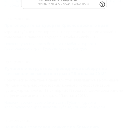
Краснодарского края
,
Курорты Кубани
,
Видеотворчество
,
Конкурсы
и победители
,
Конкурс
06.09.2018 00:00
Проголосуйте за курорты Краснодарского края!
Курорты Кубани номинированы на престижные премии онлайн-
голосования National Geographic Traveler Awards 2018.
Новости туристического бизнеса на Кубани
,
Курорты
Краснодарского края
,
Курорты Кубани
,
Конкурс
12.10.2018 00:00
Лучшего инструктора-проводника выберут на
фестивале активного отдыха "Лагонаки 2018"
Практические испытания специалистов, заявившихся в номинации
"Лучший инструктор-проводник" краевого конкурса лидеров
туриндустрии, пройдут 13 октября 2018 года в Апшеронском районе
на фестивале активного отдыха "Лагонаки 2018".
Новости туристического бизнеса на Кубани
,
Курорты
Краснодарского края
,
Курорты Кубани
,
Конкурс
,
конкурсы
15.03.2017 15:48
На Кубани стартовал конкурс по брендингу