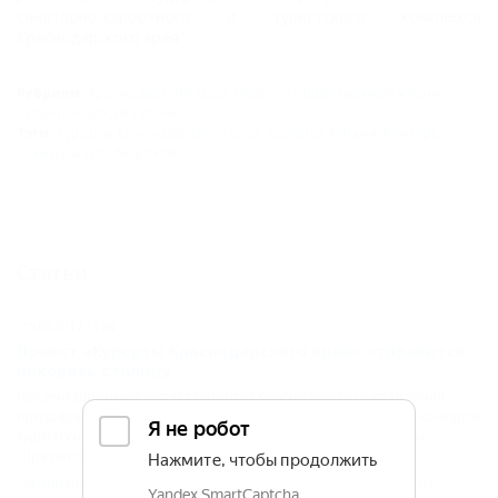
санаторно-курортного и туристского комплекса
Краснодарского края".
Рубрики:
Краснодарский край
,
Новости общественной жизни
Кубани
,
Новости Кубани
Тэги:
Курорты Краснодарского края
,
Курорты Кубани
,
Конкурс
,
Конкурсы и победители
Статьи
15.05.2017 11:08
Проект «Курорты Краснодарского края» отправится
покорять столицу
Презентационный проект курортов Краснодарского края занял
призовое место в южном региональном этапе IV фестиваля-конкурса
туристских видеопрезентаций "ДИВО РОССИИ" в номинации
"Презентация территорий".
Официальные новости Кубани
,
Краснодарский край
,
Курорты