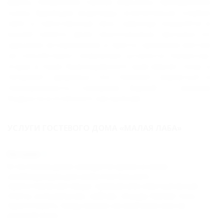
фауны. Увиденные горные вершины, причудливые
скалы, бурлящие водопады, ослепительно голубое
небо и таинственные леса навсегда сохранятся в
вашей памяти. Даже многочасовые прогулки по
здешним историческим и просто красивым местам
не способствуют появлению усталости. Напротив,
отдых в горах Краснодарского края вернет тонус и
поправит здоровье, что поможет вернуться в
повседневность городских будней с запасом
бодрости и отличного настроения.
УСЛУГИ ГОСТЕВОГО ДОМА «МАЛАЯ ЛАБА»
Питание
В гостевом доме находятся кухни со всем
необходимым для самостоятельного
приготовления пищи: газовая или электрическая
плита, холодильник, чайник, посуда. Кроме того,
приготовить пищу можно на мангалах или на
русской печи.