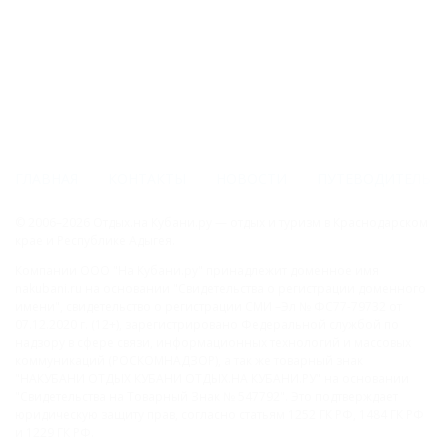
ГЛАВНАЯ
КОНТАКТЫ
НОВОСТИ
ПУТЕВОДИТЕЛЬ
© 2006–2026 Отдых.на Кубани.ру — отдых и туризм в Краснодарском
крае и Республике Адыгея.
Компании ООО "На Кубани.ру" принадлежит доменное имя
nakubani.ru на основании "Свидетельства о регистрации доменного
имени", свидетельство о регистрации СМИ –Эл № ФС77-79732 от
07.12.2020 г. (12+), зарегистрировано Федеральной службой по
надзору в сфере связи, информационных технологий и массовых
коммуникаций (РОСКОМНАДЗОР), а так же товарный знак
"НАКУБАНИ ОТДЫХ КУБАНИ ОТДЫХ.НА КУБАНИ.РУ" на основании
"Свидетельства на Товарный Знак № 547792". Это подтверждает
юридическую защиту прав, согласно статьям 1252 ГК РФ, 1484 ГК РФ
и 1229 ГК РФ.