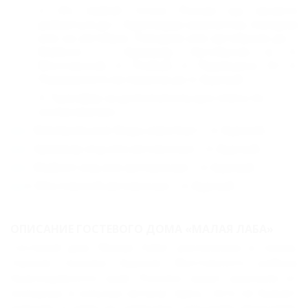
Из любой точки России вы можете
добраться до г. Краснодар самолетом, поездом
или на автобусе. Поездом или автобусом до г.
Майкоп, г. Армавир. Автобусом в п.
Мостовской, п. Псебай, п. Перевалка. От п.
Перевалка 6 км пешком до п. Бурный.
Трансфер за дополнительную плату по
согласованию:
г. Минеральные Воды аэропорт – п. Бурный,
г. Армавир ж\д или автовокзал – п. Бурный,
г. Майкоп ж\д или автовокзал – п. Бурный,
п. Мостовской автовокзал – п. Бурный.
ОПИСАНИЕ ГОСТЕВОГО ДОМА «МАЛАЯ ЛАБА»
Гостевой дом "Малая Лаба" расположен в тихом,
горном поселке Бурном Мостовского района
Краснодарского края. Поселок укрыт ущельем от
холодных и сильных ветров. Здесь лето не бывает
жарким, а зима не тревожит сильными морозами.