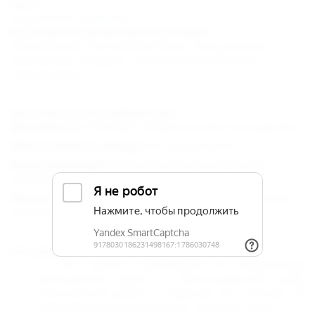
Цены
подробный прайс-лист
В стоимость размещения входит:
Проживание, постельное белье, пользование
мангалами, посудой, стоянка автомобиля на
территории.
Дополнительная информация:
Документы :
Паспорт, свидетельство о рождении.
Длительность заезда :
От одних суток.
Водоснабжение :
Собственная артезианская
скважина
Характер функционирования :
Круглогодичного
действия.
Как добраться:
На своем транспорте: в навигаторе
вписывайте адрес – Краснодарский край,
Мостовской район, п. Бурный ,ул. Главная, 18
либо вводите координаты и едете к нам.