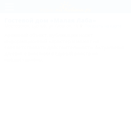
Регистрация
Гостевой дом «Малая Лаба»
Мостовской, Бурный, ул. Главная, 18
Показать на карте
Вход
Архивный объект, публикация носит
Малая
информационный характер и может не
соответствовать действительности. Актуальные
Лаба
данные о внесении в Единый реестр не
предоставлены.
Цены
Номера
Коттедж
№1
Коттедж
№2
Коттедж