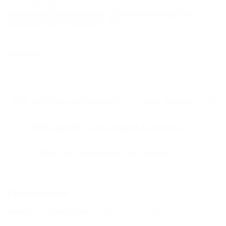
Почтовый адрес:
Краснодарский край, Мостовской район, п.
Бурный, ул. Главная, 18
ВНИМАНИЕ!
Вся информация предоставлена объектом. Редакция портала
не несёт ответственность за достоверность представленных данных.
Все
гостиницы Бурного
и
отели Бурного
(1)
Всё
жильё для отдыха Бурного
(1)
Весь
частный сектор Бурного
(1)
Курорты мира
АНАПА
ГЕЛЕНДЖИК
Криница (Геленджик)