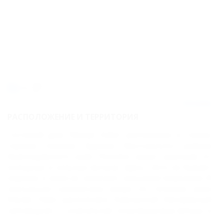
№3
Карта
Отзывы
50м
2
отзыва
РАСПОЛОЖЕНИЕ И ТЕРРИТОРИЯ
Гостевой дом "Малая Лаба" расположен в тихом,
горном поселке Бурном Мостовского района
Краснодарского края. Поселок укрыт ущельем от
холодных и сильных ветров. Здесь лето не бывает
жарким, а зима не тревожит сильными морозами. В
нескольких километрах вверх по течению реки
Малая Лаба расположен Кавказский биосферный
заповедник –- уникальная сокровищница флоры и