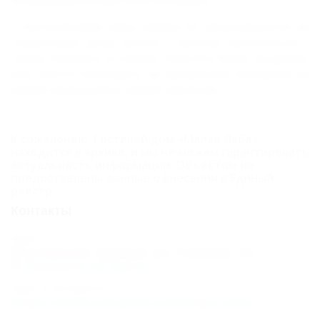
С наступлением зимы забавы не заканчиваются: на
территории дома можно с визгом прокатиться с
горки, поиграть в снежки, посетить баню на дровах
или просто наблюдать за прекрасной замершей на
время природой во время чаепития.
К сожалению, Гостевой дом «Малая Лаба»
находится в архиве, и мы не можем гарантировать
актуальность информации. Объектом не
предоставлены данные о внесении в Единый
реестр.
Контакты
Адрес:
Мостовской, Бурный, ул. Главная, 18
Показать на карте
Адрес в Интернете:
https://otdih.nakubani.ru/malaya-laba/