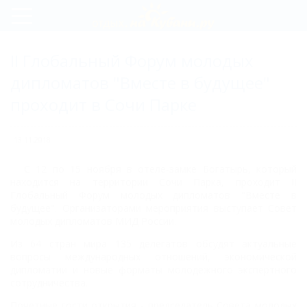
Регистрация
II Глобальный Форум молодых
Вход
дипломатов "Вместе в будущее"
проходит в Сочи Парке
13.11.2018
С 12 по 15 ноября в отеле-замке Богатырь, который
находится на территории Сочи Парка,
проходит II
Глобальный Форум молодых дипломатов "Вместе в
будущее". Организаторами
мероприятия выступает Совет
молодых дипломатов МИД России.
Из 64 стран мира 135 делегатов обсудят актуальные
вопросы международных отношений,
экономической
дипломатии и новые форматы молодежного экспертного
сотрудничества.
Почетные гости открытия - председатель Совета молодых