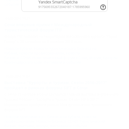
события
,
Праздники
,
Форум
,
Мастер-класс
06.09.2016 14:31
Сочи впервые примет Международный
туристический форум ITIF
Форум ITIF пройдет на территории всесезонного курорта "Горки
Город" с 29 сентября по 3 октября 2016 года.
Новости Кубани
,
Новости туристического бизнеса на
Кубани
,
Новости профессионалам
,
Новости
бизнеса
,
СОЧИ
,
Инвестиционный форум в Сочи
,
Форум
,
Курорты
Краснодарского края
,
Фестивали и события
26.09.2016 11:07
Выставка "Курорты и туризм. Сезон 2016-2017"
пройдет в рамках форума SIFT в Сочи
С 24 по 25 ноября в Сочи состоится главная выставка внутреннего
туризма России – "Курорты и туризм. Сезон 2016-2017".
Мероприятие пройдет в рамках Международного туристского
форума SIFT.
Новости туристического бизнеса на Кубани
,
Новости
профессионалам
,
Новости бизнеса
,
СОЧИ
,
Туристический
бизнес
,
Выставки
,
Форум
,
Фестивали и события