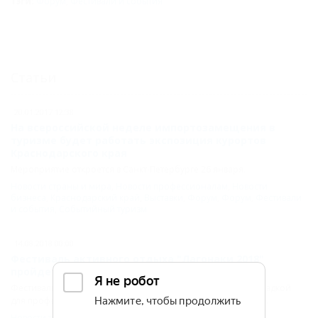
Тэги:
Форум
,
Фестивали и события
Статьи
20.01.2017 12:38
На всероссийской неделе импортозамещения в
туризме будет работать экспозиция курортов
Краснодарского края
Мероприятие откроется в Санкт-Петербурге 26 января.
Новости страны и мира
,
Новости профессионалам
,
Новости
бизнеса
,
Краснодарский край
,
Выставки
,
Форум
,
Форум
,
Фестивали
и события
,
Событийный туризм
14.08.2018 00:00
Фестиваль активного отдыха "Лагонаки 2018"
пройдет в новом формате
Фестиваль станет первой межрегиональной деловой площадкой
для профессионалов, развивающих активные виды туризма.
Новости туристического бизнеса на Кубани
,
Фестивали и