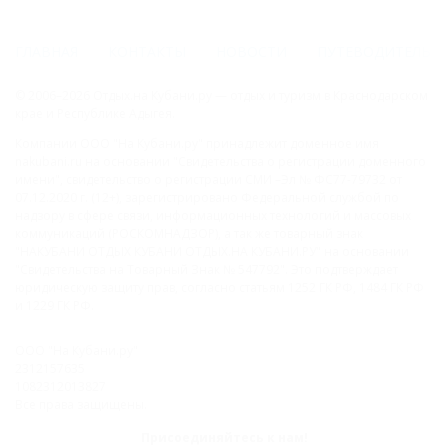
ГЛАВНАЯ
КОНТАКТЫ
НОВОСТИ
ПУТЕВОДИТЕЛЬ
© 2006–2026 Отдых.на Кубани.ру — отдых и туризм в Краснодарском
крае и Республике Адыгея.
Компании ООО "На Кубани.ру" принадлежит доменное имя
nakubani.ru на основании "Свидетельства о регистрации доменного
имени", свидетельство о регистрации СМИ –Эл № ФС77-79732 от
07.12.2020 г. (12+), зарегистрировано Федеральной службой по
надзору в сфере связи, информационных технологий и массовых
коммуникаций (РОСКОМНАДЗОР), а так же товарный знак
"НАКУБАНИ ОТДЫХ КУБАНИ ОТДЫХ.НА КУБАНИ.РУ" на основании
"Свидетельства на Товарный Знак № 547792". Это подтверждает
юридическую защиту прав, согласно статьям 1252 ГК РФ, 1484 ГК РФ
и 1229 ГК РФ.
ООО "На Кубани.ру"
2312157635
1082312013827
Все права защищены.
Присоединяйтесь к нам!