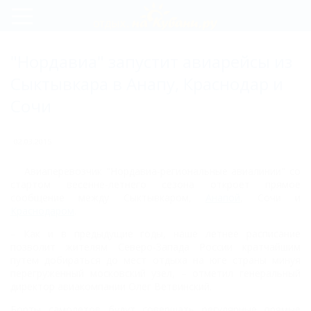
Регистрация
"Нордавиа" запустит авиарейсы из
Вход
Сыктывкара в Анапу, Краснодар и
Сочи
02.03.2015
Авиаперевозчик "Нордавиа-региональные авиалинии" со
стартом весенне-летнего сезона откроет прямое
сообщение между Сыктывкаром,
Анапой
, Сочи и
Краснодаром
.
– Как и в предыдущие годы, наше летнее расписание
позволит жителям Северо-Запада России кратчайшим
путем добираться до мест отдыха на юге страны минуя
перегруженный московский узел, – отметил генеральный
директор авиакомпании Олег Ветвинский.
Борты самолетов будут совершать регулярные прямые