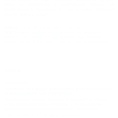
рейсы из Волгограда в олимпийскую столицу, из
Архангельска и Мурманска в
Сочи
и Анапу, сообщает
портал "Красное знамя".
Рубрики:
АНАПА
,
КРАСНОДАР
,
СОЧИ
,
Транспорт
Тэги:
Международный аэропорт Краснодар
,
Международный
аэропорт Анапы
,
Международный аэропорт Сочи
,
Транспорт
,
Путешествия
,
Аэропорты
,
Авиасообщение
,
Расписание движения
Статьи
03.08.2015 11:34
"Донавиа" планирует возобновить в октябре полеты
из Краснодара в Санкт-Петербург
Авиаперевозчик "Донавиа" планирует возобновить с 25 октября
полеты из Краснодара в Санкт-Петербург. С началом действия
зимнего расписания рейсы будут выполнять дважды в день.
Транспорт
,
КРАСНОДАР
,
Международный аэропорт