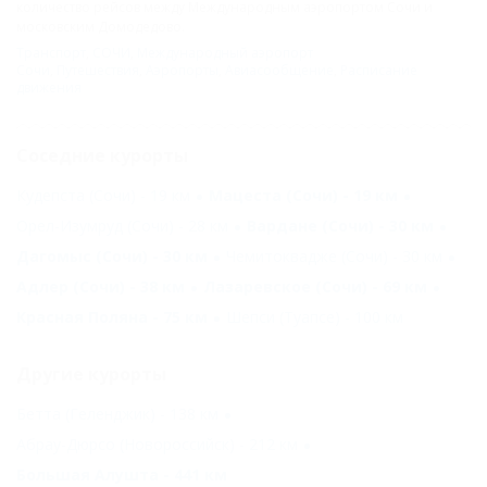
количество рейсов между Международным аэропортом Сочи и
московским Домодедово.
Транспорт
,
СОЧИ
,
Международный аэропорт
Сочи
,
Путешествия
,
Аэропорты
,
Авиасообщение
,
Расписание
движения
Соседние курорты
Кудепста (Сочи) - 19 км
Мацеста (Сочи) - 19 км
Орел-Изумруд (Сочи) - 28 км
Вардане (Сочи) - 30 км
Дагомыс (Сочи) - 30 км
Чемитоквадже (Сочи) - 30 км
Адлер (Сочи) - 38 км
Лазаревское (Сочи) - 69 км
Красная Поляна - 75 км
Шепси (Туапсе) - 100 км
Другие курорты
Бетта (Геленджик) - 138 км
Абрау-Дюрсо (Новороссийск) - 212 км
Большая Алушта - 441 км