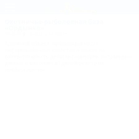
Регистрация
Охотничье-рыболовная база
«Ордынка»
Вход
Темрюк
Показать на карте
Архивный объект, публикация носит
Ордынка
информационный характер и может не
соответствовать действительности. Актуальные
Схема
данные о внесении в Единый реестр не
предоставлены.
проезда
Карта
Отзывы