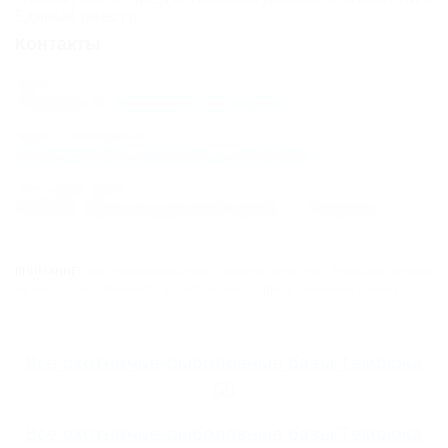
Единый реестр.
Контакты
Адрес:
Темрюк
Показать на карте
Адрес в Интернете:
https://otdih.nakubani.ru/ordinka/
Почтовый адрес:
353502, Краснодарский край, г. Темрюк
ВНИМАНИЕ!
Вся информация предоставлена объектом. Редакция портала
не несёт ответственность за достоверность представленных данных.
Все
охотничье-рыболовные базы Темрюка
(2)
Все
охотничье-рыболовные базы Темрюка