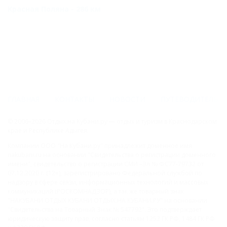
Красная Поляна - 286 км
ГЛАВНАЯ
КОНТАКТЫ
НОВОСТИ
ПУТЕВОДИТЕЛЬ
© 2006–2026 Отдых.на Кубани.ру — отдых и туризм в Краснодарском
крае и Республике Адыгея.
Компании ООО "На Кубани.ру" принадлежит доменное имя
nakubani.ru на основании "Свидетельства о регистрации доменного
имени", свидетельство о регистрации СМИ –Эл № ФС77-79732 от
07.12.2020 г. (12+), зарегистрировано Федеральной службой по
надзору в сфере связи, информационных технологий и массовых
коммуникаций (РОСКОМНАДЗОР), а так же товарный знак
"НАКУБАНИ ОТДЫХ КУБАНИ ОТДЫХ.НА КУБАНИ.РУ" на основании
"Свидетельства на Товарный Знак № 547792". Это подтверждает
юридическую защиту прав, согласно статьям 1252 ГК РФ, 1484 ГК РФ