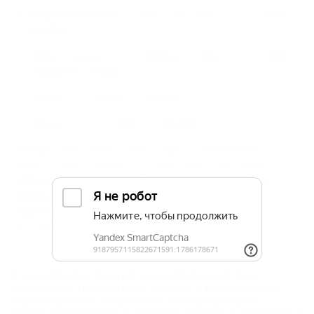
На водоплавающую и болотную дичь – с сентября
по декабрь.
На зайца, лисицу, енотовидную собаку – с октября
до середины января.
На кабана – с ноября по январь.
На барсука – с сентября по декабрь.
Породы рыб: сазан, окунь, щука, красноперка,
карась, судак, тарань, густера, лещ, сом, жерех.
Рыболовство круглогодично на всех водоемах, а в
период нереста с 1 марта по 1 мая только на
водоемах, где выход лодок осуществляется с
охотничье-рыболовных баз.
К сожалению, Охотничье-рыболовная база
«Ордынка» находится в архиве, и мы не можем
гарантировать актуальность информации.
Объектом не предоставлены данные о внесении в