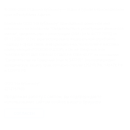
© 2006–2026 Отдых.на Кубани.ру — отдых и туризм в Краснодарском
крае и Республике Адыгея.
Компании ООО "На Кубани.ру" принадлежит доменное имя
nakubani.ru на основании "Свидетельства о регистрации доменного
имени", свидетельство о регистрации СМИ –Эл № ФС77-79732 от
07.12.2020 г. (12+), зарегистрировано Федеральной службой по
надзору в сфере связи, информационных технологий и массовых
коммуникаций (РОСКОМНАДЗОР), а так же товарный знак
"НАКУБАНИ ОТДЫХ КУБАНИ ОТДЫХ.НА КУБАНИ.РУ" на основании
"Свидетельства на Товарный Знак № 547792". Это подтверждает
юридическую защиту прав, согласно статьям 1252 ГК РФ, 1484 ГК РФ
и 1229 ГК РФ.
ООО "На Кубани.ру"
2312157635
1082312013827
Продолжая работу с сайтом, вы подтверждаете
Все права защищены.
использование сайтом cookies вашего браузера.
Присоединяйтесь к нам!
СОГЛАСЕН