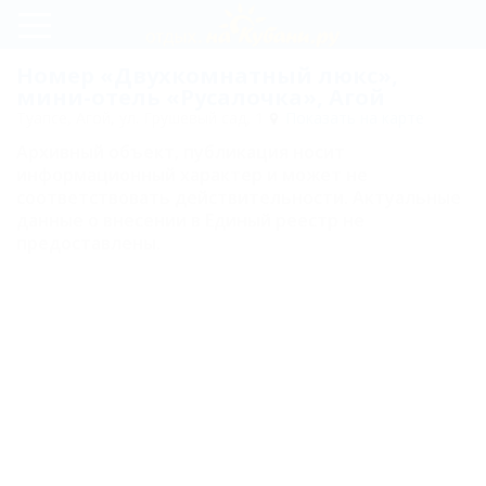
Регистрация
Номер «Двухкомнатный люкс»,
мини-отель «Русалочка», Агой
Вход
Туапсе, Агой, ул. Грушевый сад, 1
Показать на карте
Архивный объект, публикация носит
Русалочка
информационный характер и может не
соответствовать действительности. Актуальные
данные о внесении в Единый реестр не
Цены
предоставлены.
Номера
Двухместный
стандарт
Трехместный
стандарт
Трехместный