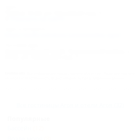
Адрес:
Туапсе, Агой, ул. Грушевый сад, 1
Показать на карте
Адрес в Интернете:
https://otdih.nakubani.ru/rusalochka-agoi/
Почтовый адрес:
Краснодарский край, Туапсинский район, с.
Агой, ул. Грушевый сад, 1
ВНИМАНИЕ!
Вся информация предоставлена объектом. Редакция портала
не несёт ответственность за достоверность представленных данных.
Все
гостиницы Агоя
и
отели Агоя
(32)
Популярные
Бассейн
(12)
Возле моря
(8)