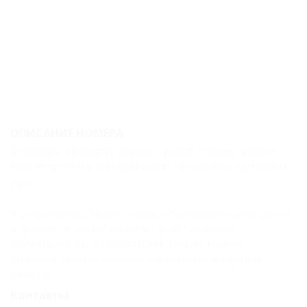
эконом
Четырехместный
стандарт
Четырехместный
эконом
Двухкомнатный
ОПИСАНИЕ НОМЕРА
люкс
В номере: кровати, диван, кресла, столик, камин.
Карта
Сплит-система, холодильник, телевизор; санузел и
душ.
Отзывы
К сожалению, Мини-отель «Русалочка» находится
в архиве, и мы не можем гарантировать
актуальность информации. Объектом не
предоставлены данные о внесении в Единый
реестр.
Контакты