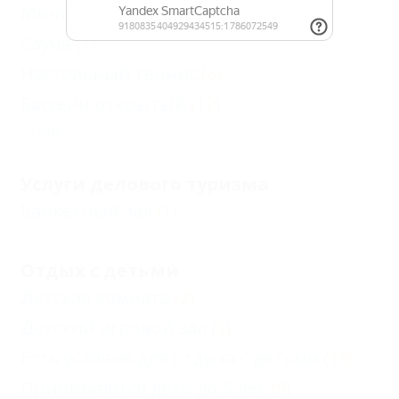
Мини-футбол
(1)
Сауна
(1)
Настольный теннис
(6)
Бассейн открытый
(12)
Еще
Услуги делового туризма
Банкетный зал
(1)
Отдых с детьми
Детская комната
(2)
Детский игровой зал
(1)
Есть условия для отдыха с детьми
(19)
Принимаются дети до 5 лет
(9)