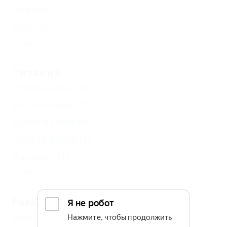
Лежаки
(14)
Душ
(8)
Еще
Питание
Трехразовое
(4)
Без питания
(5)
Кухня в номере
(7)
Общая кухня
(7)
Пансион
(1)
Еще
Развлечения и спорт
Бильярд
(3)