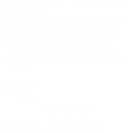
© 2006–2026 Отдых.на Кубани.ру — отдых и туризм в Краснодарском
крае и Республике Адыгея.
Компании ООО "На Кубани.ру" принадлежит доменное имя
nakubani.ru на основании "Свидетельства о регистрации доменного
имени", свидетельство о регистрации СМИ –Эл № ФС77-79732 от
07.12.2020 г. (12+), зарегистрировано Федеральной службой по
надзору в сфере связи, информационных технологий и массовых
коммуникаций (РОСКОМНАДЗОР), а так же товарный знак
"НАКУБАНИ ОТДЫХ КУБАНИ ОТДЫХ.НА КУБАНИ.РУ" на основании
"Свидетельства на Товарный Знак № 547792". Это подтверждает
юридическую защиту прав, согласно статьям 1252 ГК РФ, 1484 ГК РФ
и 1229 ГК РФ.
ООО "На Кубани.ру"
2312157635
1082312013827
Все права защищены.
Присоединяйтесь к нам!
Продолжая работу с сайтом, вы подтверждаете
использование сайтом cookies вашего браузера.