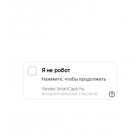
В Краснодаре изменится схема движения
автобусного маршрута №7
С 10 января в Краснодаре изменится схема движения
муниципального автобусного маршрута №7 "Аэропорт – торговый
комплекс "Касторама".
Транспорт
,
Краснодар
,
Транспорт
,
Авто
,
Общественный
транспорт
,
Общество
21.07.2014 10:39
В Краснодаре временно закрыли движение трамваев
в поселок Пашковский
В Краснодаре сегодня, 21 июля, из-за ремонта контактной сети на
улице Бершанской временно закрыли движение трамваев в поселок
Пашковский.
Транспорт
,
КРАСНОДАР
,
Краснодар
,
Транспорт
,
Общество
,
Обществен
транспорт
13.12.2013 11:22
В Новороссийске выросла стоимость проезда в
автобусах и маршрутках
В Новороссийске увеличили стоимость проезда в автобусах и
маршрутках.