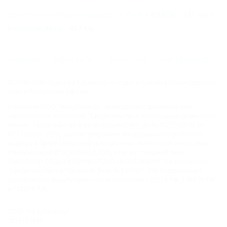
Архипо-Осиповка (Геленджик) - 130 км
АНАПА - 241 км
Большая Ялта - 457 км
ГЛАВНАЯ
КОНТАКТЫ
НОВОСТИ
ПУТЕВОДИТЕЛЬ
© 2006–2026 Отдых.на Кубани.ру — отдых и туризм в Краснодарском
крае и Республике Адыгея.
Компании ООО "На Кубани.ру" принадлежит доменное имя
nakubani.ru на основании "Свидетельства о регистрации доменного
имени", свидетельство о регистрации СМИ –Эл № ФС77-79732 от
07.12.2020 г. (12+), зарегистрировано Федеральной службой по
надзору в сфере связи, информационных технологий и массовых
коммуникаций (РОСКОМНАДЗОР), а так же товарный знак
"НАКУБАНИ ОТДЫХ КУБАНИ ОТДЫХ.НА КУБАНИ.РУ" на основании
"Свидетельства на Товарный Знак № 547792". Это подтверждает
юридическую защиту прав, согласно статьям 1252 ГК РФ, 1484 ГК РФ
и 1229 ГК РФ.
ООО "На Кубани.ру"
2312157635