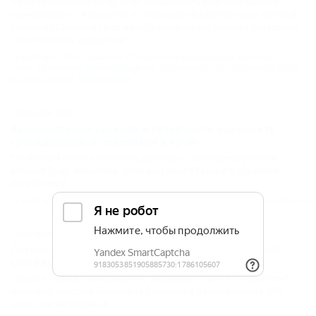
Авиакомпания Red Wings будут осуществлять во время зимнего
горнолыжного сезона рейс по маршруту Челябинск-Сочи. Прямые
полеты из Самары на этот же кубанский курорт запустит перевозчик
"Оренбургские авиалинии".
Транспорт
,
СОЧИ
,
Красная Поляна
,
Международный аэропорт
Сочи
,
Транспорт
,
Авиасообщение
,
Аэропорты
,
Горнолыжный спорт
и сноубординг
,
Путешествия
15.05.2014 17:30
Авиакомпании заявили о готовности выполнять
субсидируемые перевозки в Крым
Росавиация начала заключать договоры с авиаперевозчиками,
которые будут выполнять субсидируемые в Крым и в обратном
направлении.
Транспорт
,
Крым
,
Транспорт
,
Путешествия
,
Аэропорты
,
Авиасообщени
26.05.2014 10:20
Лоукостер "Добролет" открыл рейсы в крымский
Симферополь
Сегодня, 26 мая, авиакомпания "Добролет" ("дочка" "Аэрофлота")
открывает продажи билетов на бюджетные рейсы почти на 30%
ниже, чем на обычные.