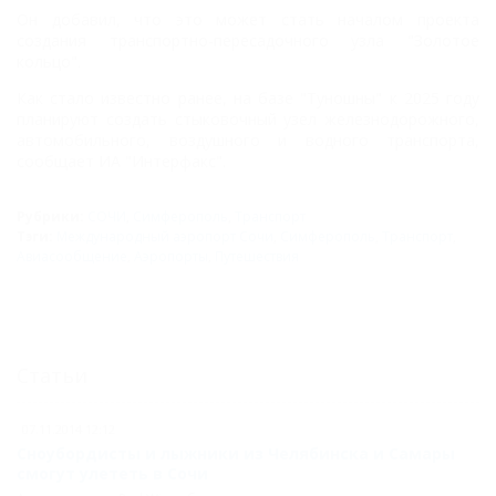
Он добавил, что это может стать началом проекта
создания транспортно-пересадочного узла "Золотое
кольцо".
Как стало известно ранее, на базе "Туношны" к 2025 году
планируют создать стыковочный узел железнодорожного,
автомобильного, воздушного и водного транспорта,
сообщает ИА "Интерфакс".
Рубрики:
СОЧИ
,
Симферополь
,
Транспорт
Тэги:
Международный аэропорт Сочи
,
Симферополь
,
Транспорт
,
Авиасообщение
,
Аэропорты
,
Путешествия
Статьи
07.11.2014 12:12
Сноубордисты и лыжники из Челябинска и Самары
смогут улететь в Сочи