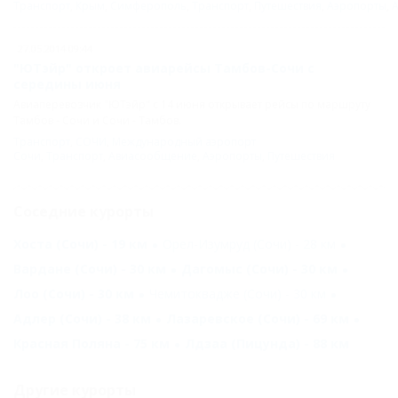
Транспорт
,
Крым
,
Симферополь
,
Транспорт
,
Путешествия
,
Аэропорты
,
27.05.2014 09:44
"ЮТэйр" откроет авиарейсы Тамбов-Сочи с
середины июня
Авиаперевозчик "ЮТэйр" с 14 июня открывает рейсы по маршруту
Тамбов - Сочи и Сочи - Тамбов.
Транспорт
,
СОЧИ
,
Международный аэропорт
Сочи
,
Транспорт
,
Авиасообщение
,
Аэропорты
,
Путешествия
Соседние курорты
Хоста (Сочи) - 19 км
Орел-Изумруд (Сочи) - 28 км
Вардане (Сочи) - 30 км
Дагомыс (Сочи) - 30 км
Лоо (Сочи) - 30 км
Чемитоквадже (Сочи) - 30 км
Адлер (Сочи) - 38 км
Лазаревское (Сочи) - 69 км
Красная Поляна - 75 км
Лдзаа (Пицунда) - 88 км
Другие курорты