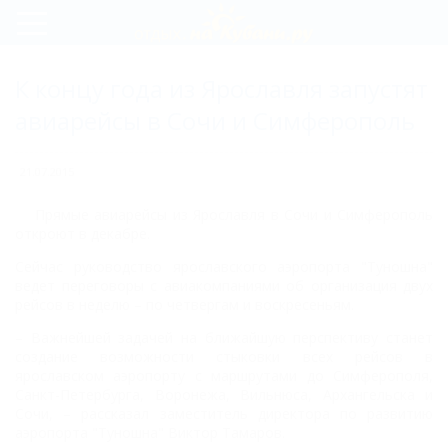
Регистрация
К концу года из Ярославля запустят
Вход
авиарейсы в Сочи и Симферополь
21.07.2015
Прямые авиарейсы из Ярославля в Сочи и Симферополь
откроют в декабре.
Сейчас руководство ярославского аэропорта "Туношна"
ведет переговоры с авиакомпаниями об организация двух
рейсов в неделю – по четвергам и воскресеньям.
– Важнейшей задачей на ближайшую перспективу станет
создание возможности стыковки всех рейсов в
ярославском аэропорту с маршрутами до Симферополя,
Санкт-Петербурга, Воронежа, Вильнюса, Архангельска и
Сочи, – рассказал заместитель директора по развитию
аэропорта "Туношна" Виктор Тамаров.