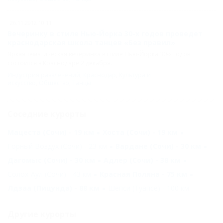
26.11.2012 10:11
Вечеринку в стиле Нью-Йорка 30-х годов проведет
краснодарская школа танцев «Без правил»
Яркая тематическая вечеринка в стиле Нью-Йорка 30-х годов
состоится в Краснодаре 2 декабря.
Индустрия развлечений
,
Краснодар
,
Культура и
искусство
,
Общество
,
Танцы
Соседние курорты
Мацеста (Сочи) - 19 км
Хоста (Сочи) - 19 км
Горный Воздух (Сочи) - 23 км
Вардане (Сочи) - 30 км
Дагомыс (Сочи) - 30 км
Адлер (Сочи) - 38 км
Солох-Аул (Сочи) - 43 км
Красная Поляна - 75 км
Лдзаа (Пицунда) - 88 км
Шепси (Туапсе) - 100 км
Другие курорты