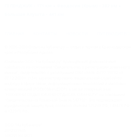
ГЕЛЕНДЖИК - 171 км
Феодосия (Крым) - 382 км
Большая Алушта - 441 км
ГЛАВНАЯ
КОНТАКТЫ
НОВОСТИ
ПУТЕВОДИТЕЛЬ
© 2006–2026 Отдых.на Кубани.ру — отдых и туризм в Краснодарском
крае и Республике Адыгея.
Компании ООО "На Кубани.ру" принадлежит доменное имя
nakubani.ru на основании "Свидетельства о регистрации доменного
имени", свидетельство о регистрации СМИ –Эл № ФС77-79732 от
07.12.2020 г. (12+), зарегистрировано Федеральной службой по
надзору в сфере связи, информационных технологий и массовых
коммуникаций (РОСКОМНАДЗОР), а так же товарный знак
"НАКУБАНИ ОТДЫХ КУБАНИ ОТДЫХ.НА КУБАНИ.РУ" на основании
"Свидетельства на Товарный Знак № 547792". Это подтверждает
юридическую защиту прав, согласно статьям 1252 ГК РФ, 1484 ГК РФ
и 1229 ГК РФ.
ООО "На Кубани.ру"
2312157635
1082312013827