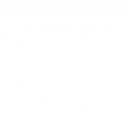
Регистрация
Сочинцы устроят танцевальный
Вход
флешмоб на улице под мелодии
джаза
18.09.2015
Осенний джазовый флешмоб состоится в Сочи 25
сентября на площади перед местной мэрией.
Он приурочен к Дню российского джаза, которому 1
октября исполнится 93 года. Горожане и туристы окунутся
в атмосферу старого Чикаго, проникнутся мелодиями и
ритмами самого свободного из музыкальных стилей.
В эти дни участники акции усиленно репетируют массовый
танец.
На 18 сентября намечен генеральный прогон. Он стартует в