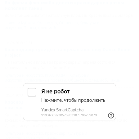
Во фремя флешмоба двести краснодарцев разом
исполнят танец
Волна танцев охватит Театральную площадь Краснодара 28 октября.
Новости Кубани
,
Краснодар
,
Общество
,
Культура и
искусство
,
Танцы
,
флешмоб
11.04.2013 10:21
Краснодарцы увидят танцевальное шоу Dance Boom
Project
На Театральной площади Краснодара 21 апреля состоится
танцевальное шоу Dance Boom Project.
Культура и искусство
,
КРАСНОДАР
,
Культура и
искусство
,
Музыкальные проекты
,
Общество
,
флешмоб
,
Танцы
25.01.2013 14:42
Краснодарская школа танцев «Без правил»
приглашает на восьмой танцерт
Краснодарская школа танцев «Без правил» 2 февраля проведет
восьмой отчетный танцерт «Изумрудный город». Он состоится во
Дворце искусств «Премьера».
Культура и искусство
,
Краснодар
,
Культура и
искусство
,
Общество
,
Танцы