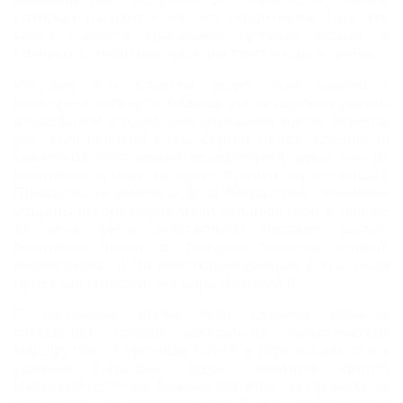
который находится на его территории. Еще эти
места славятся красивыми густыми лесами, в
которых в изобилии произрастают ягоды и грибы.
История села Соленое ведет свое начало с
последней четверти XIXвека, когда царским указом
владельцем угодий, раскинувшихся вдоль берегов
рек, стал великий князь Сергей Львов. Следом за
княжеской охотничьей резиденцией здесь вскоре
появились хутора, которые строили переселенцы с
Приволжских земель и Дона. Разрастаясь, семейные
общины вскоре образовали большое село. В начале
ХХ века здесь действовали часовня, школа,
появились лавки по продаже товаров первой
необходимости. По некоторым данным в эти места
приезжал поохотиться царь Николай II.
В настоящее время село Соленое является
отправной точкой нескольких туристических
маршрутов - в урочище Котел, к горе Хацавита и к
ущелью Кызылбек. Здесь находится Святой
Иверский источник Божьей Матери, где проводятся