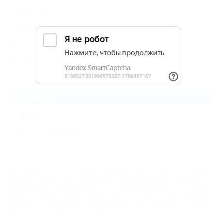
Псебай
Никитино
Ярославская
Бурный
Соленое
Карта
Фото Соленого
Небольшое и с виду неприметное село Соленое
расположено на границе Мостовского района с
Карачаево-Черкесской республикой. Через
населенный пункт протекают сразу три горных
речки – Андрюк, Кызыл-Бек и Угольная. Свое
название село получило от соленого источника,