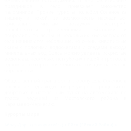
еженедельные богослужения. В дни религиозных
праздников в село приезжает множество
паломников. Прочие туристы полюбил Соленое за
тишину и покой, за возможность насладиться
кристально чистым воздухом предгорий,
полюбоваться красивейшими пейзажами и
побродить по лесам. В нескольких километрах от
села начинаются небольшие, но очень живописные
скалы с пологими водоскатами и следами выхода
минеральных вод. Здесь можно увидеть искристые
водопады. несколько неглубоких нишей и гротов, в
одном из которых появились настоящие натечные
образования.
Общественный транспорт в сторону села Соленое в
последние годы ходит не регулярно. Проще всего
добраться в населенный пункт на автомобиле по
трассе, ведущей из Мостовского района в
Карачаево-Черкесию.
Курорты мира
Абрау-Дюрсо (Новороссийск)
Ейск (Ейский Район)