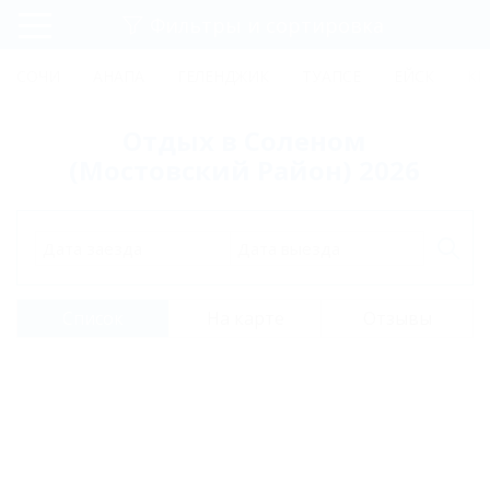
Фильтры и сортировка
Главная
СОЧИ
АНАПА
ГЕЛЕНДЖИК
ТУАПСЕ
ЕЙСК
КР
Регистрация
Отдых в Соленом
Вход
(Мостовский Район) 2026
Дата заезда
Дата выезда
Список
На карте
Отзывы