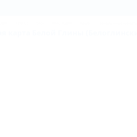
ДЖИК
ТУАПСЕ
Ейск
КРАСНОДАР
Крым
Горнолыжные курорт
я карта Белой Глины (Белоглинск