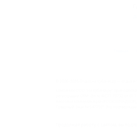
Г
Д
Главная
© 2006–2026 Отдых.на Кубани.ру — отдых и 
Компании ООО "На Кубани.ру" принадлежит 
регистрации СМИ –Эл № ФС77-79732 от 07.1
массовых коммуникаций (РОСКОМНАДЗОР), 
Товарный Знак № 547792". Это подтверждает
ООО "На Кубани.ру"
Продолжая работу с сайтом, вы подтв
2312157635
1082312013827