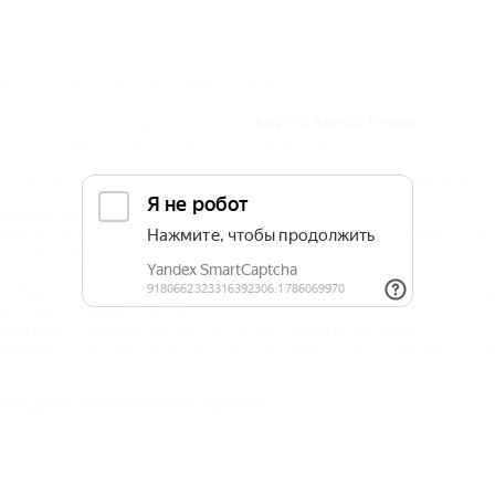
абота с картой Белой Глины от Яндекс
ля просмотра соседних областей
карты Белой Глины
, нажмите
ё, перемещайте карту в нужном направлении.
спользуйте кнопки "
+
" и "
–
" для изменения масштаба карты Бело
ежимы просмотра
ереключаться между режимами можно с помощью кнопок, распо
арты Белой Глины:
Схема"
– схематичные изображения основных автомобильных до
акже населенных пунктов.
Спутник"
– снимок местности Белой Глины из космоса.
Гибрид"
– спутниковая карта Белой Глины с нанесенными основ
оседние населенные пункты
ихорецк (Тихорецкий Район) - 75 км
Кропоткин (Кавказский Райо
улькевичи (Гулькевичский Район) - 105 км
Павловская (Павловск