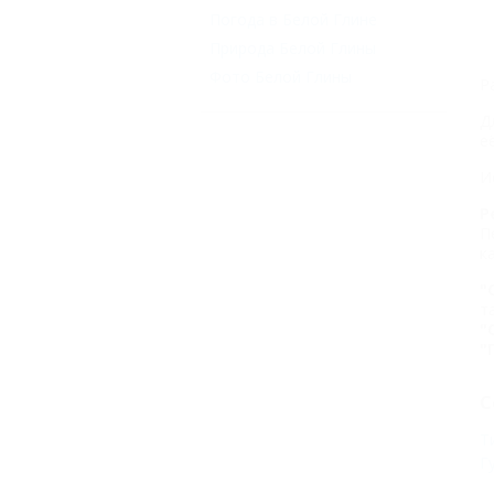
Погода в Белой Глине
Природа Белой Глины
Фото Белой Глины
Р
Д
е
И
Р
П
к
"
т
"
"
С
Т
Г