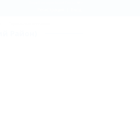
Подробная карта Белой Глины
Регистрация
Вход
ы
Термальные источники
ий Район)