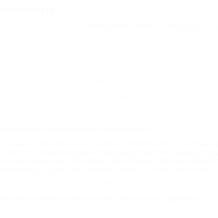
де отдохнуть?
жубга (Туапсе) - 258 км
ГЕЛЕНДЖИК - 275 км
Большая Ялта
Контакты
Новости
Путеводитель
Форум
Профессионалам
Политика конфиденциальности
туризм в Краснодарском крае и Республике Адыгея.
доменное имя nakubani.ru на основании "Свидетельства о регистрации 
2.2020 г. (12+), зарегистрировано Федеральной службой по надзору в с
а так же товарный знак "НАКУБАНИ ОТДЫХ КУБАНИ ОТДЫХ.НА КУБАНИ.РУ" 
 юридическую защиту прав, согласно статьям 1252 ГК РФ, 1484 ГК РФ и 122
Присоединяйтесь к нам!
ерждаете использование сайтом cookies вашего браузера.