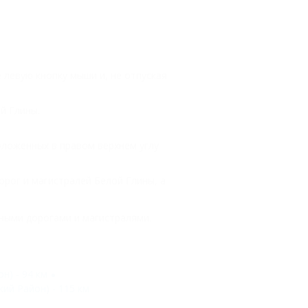
 левую кнопку мыши и, не отпуская
й Глины.
ложенных в правом верхнем углу
рог и магистралей Белой Глины, а
ными дорогами и магистралями.
н) - 94 км
ий Район) - 115 км