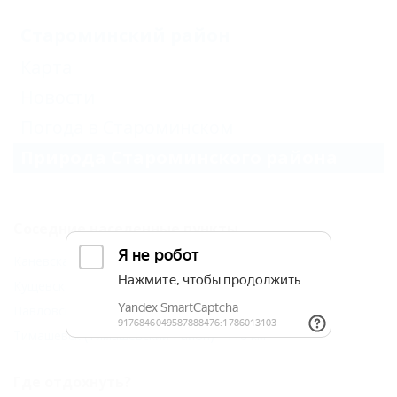
Староминский район
Карта
Новости
Погода в Староминском
Природа Староминского района
Соседние населенные пункты
Каневская (Каневской Район) - 53 км
Кущевская (Кущевский Район) - 53 км
Павловская (Павловский Район) - 77 км
Тимашевск (Тимашевский Район) - 116 км
Где отдохнуть?