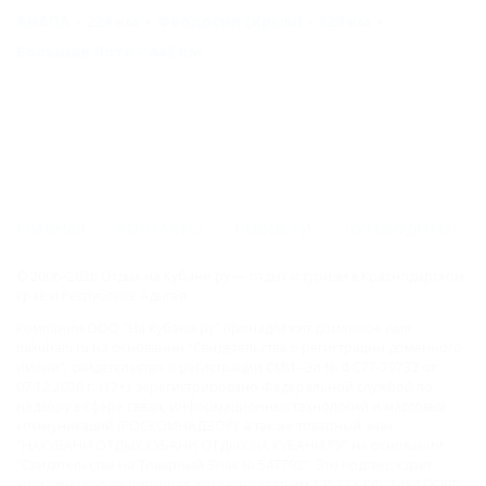
АНАПА - 224 км
Феодосия (Крым) - 329 км
Большая Ялта - 443 км
ГЛАВНАЯ
КОНТАКТЫ
НОВОСТИ
ПУТЕВОДИТЕЛЬ
© 2006–2026 Отдых.на Кубани.ру — отдых и туризм в Краснодарском
крае и Республике Адыгея.
Компании ООО "На Кубани.ру" принадлежит доменное имя
nakubani.ru на основании "Свидетельства о регистрации доменного
имени", свидетельство о регистрации СМИ –Эл № ФС77-79732 от
07.12.2020 г. (12+), зарегистрировано Федеральной службой по
надзору в сфере связи, информационных технологий и массовых
коммуникаций (РОСКОМНАДЗОР), а так же товарный знак
"НАКУБАНИ ОТДЫХ КУБАНИ ОТДЫХ.НА КУБАНИ.РУ" на основании
"Свидетельства на Товарный Знак № 547792". Это подтверждает
юридическую защиту прав, согласно статьям 1252 ГК РФ, 1484 ГК РФ