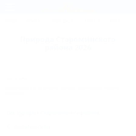
Регистрация
СОЧИ
АНАПА
ГЕЛЕНДЖИК
ТУАПСЕ
ЕЙСК
КР
Вход
Природа Староминского
района 2026
Река Ясени
Берет начало в 12 км западнее станицы Староминской, местами
заболочена.
Все курорты Староминского района
Староминская