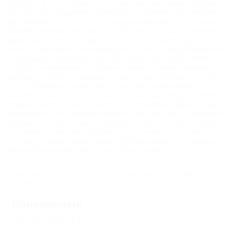
БУКВЫ,и в тоже время она сама ,как настоящая хозяйка,
обходя свои владения ухаживает за своими экзотическими
Фото
растениями в саду,розами.Это очень
ВНИМАТЕЛЬНЫЙ,ЧУТКИЙ ЧЕЛОВЕК,которая находит
время для каждого отдыхающего в любое время,делая это
очень деликатно.Рекомендуем Всем родственникам
,знакомым,сотрудникам,так как здесь всё располагает к
отдыху,ненавязчивый персонал,очень внимательные к
каждому клиенту повара,которые замечательно готовят
.Хочу отметить, очень чисто как на территории,так и в
номерах,и конечно очень чистый бассейн .Море за время
отдыха было очень чистое и спокойное.Здесь отдых
понравится как семейным парам с детьми ,так и молодым
людям,так как очень удобное место расположение
гостиницы,позволяя добраться в течении 3-5 минут до
трассы, до моря, "Аква-Парка", "Дельфинария",а вечером на
Набережной очень много кафе,развлечений
Комментарии могут оставлять только авторизованные пользователи.
Пожалуйста,
войдите
или
зарегистрируйтесь
.
Популярные
Возле моря
(3)