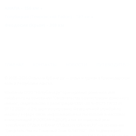
АНАПА - 156 км
Голубицкая (Темрюкский Район) - 187 км
Феодосия (Крым) - 303 км
ГЛАВНАЯ
КОНТАКТЫ
НОВОСТИ
ПУТЕВОДИТЕЛЬ
© 2006–2026 Отдых.на Кубани.ру — отдых и туризм в Краснодарском
крае и Республике Адыгея.
Компании ООО "На Кубани.ру" принадлежит доменное имя
nakubani.ru на основании "Свидетельства о регистрации доменного
имени", свидетельство о регистрации СМИ –Эл № ФС77-79732 от
07.12.2020 г. (12+), зарегистрировано Федеральной службой по
надзору в сфере связи, информационных технологий и массовых
коммуникаций (РОСКОМНАДЗОР), а так же товарный знак
"НАКУБАНИ ОТДЫХ КУБАНИ ОТДЫХ.НА КУБАНИ.РУ" на основании
"Свидетельства на Товарный Знак № 547792". Это подтверждает