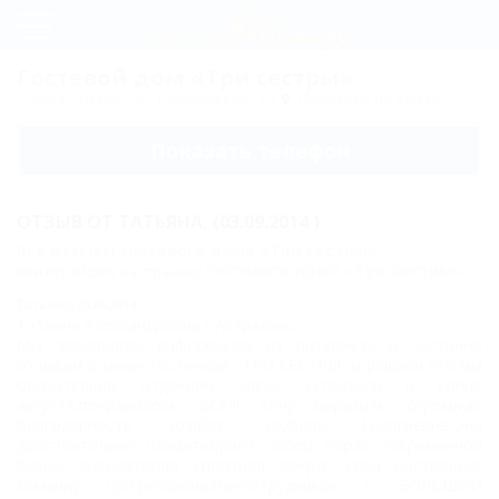
Регистрация
Гостевой дом «Три сестры»
Туапсе, Небуг, ул. Приморская, 1а
Показать на карте
Вход
Показать телефон
Три
сестры
ОТЗЫВ ОТ
ТАТЬЯНА,
(03.09.2014 )
Пляж
Все отзывы гостевого дома «Три сестры»
гостевого дома «Три сестры»
или перейдите на страницу
Цены
Татьяна,
03.09.2014
Номера
Татьяна Александровна г.Астрахань.
Мы доверились информации из интернета и частично
отзывам о мини- гостинице "ТРИ СЕСТРЫ" и решили,что мы
Люкс
обязательно отдохнём здесь! Отдыхали в конце
августа,понравилось ВСЁ!!! Хочу выразить огромную
Трехместный
благодарность хозяйке ,Любовь Георгиевне.Она
Карта
Действительно олицетворяет собой образ современной
бизнес-леди,которая сплотила вокруг себя настоящую
команду профессионалов-сотрудников с БОЛЬШОЙ
Отзывы