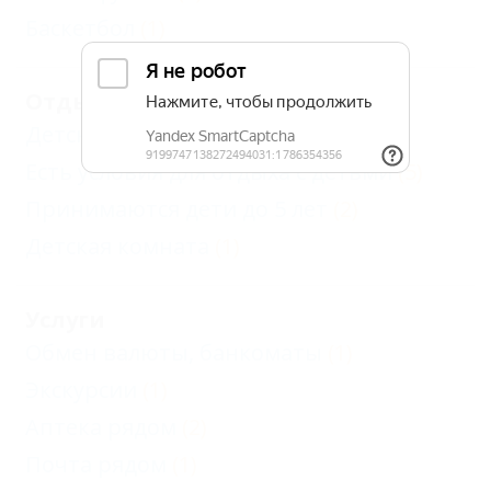
Баскетбол
(1)
Отдых с детьми
Детский открытый бассейн
(1)
Есть условия для отдыха с детьми
(5)
Принимаются дети до 5 лет
(2)
Детская комната
(1)
Услуги
Обмен валюты, банкоматы
(1)
Экскурсии
(1)
Аптека рядом
(2)
Почта рядом
(1)