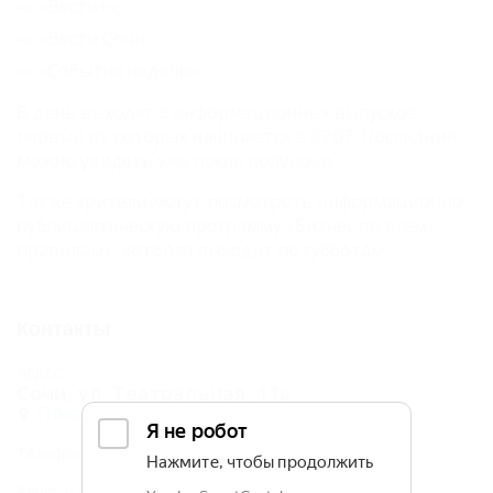
«Вести+»,
«Вести Сочи.
«События недели».
В день выходят 8 информационных выпусков,
первый из которых начинается в 07:07. Последний
можно увидеть уже после полуночи.
Также зрители могут посмотреть ннформационно-
публицистическую программу «Бизнес по всем
правилам», которая выходит по субботам.
Контакты
Адрес:
Сочи, ул. Театральная, 11а
Показать на карте
показать
Телефоны:
Адрес в Интернете: