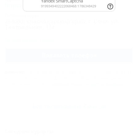
https://otdih.nakubani.ru/tvsochi/
Почтовый адрес:
354000, Краснодарский край, г. Сочи, ул.
Театральная, 11а
Письмо администрации
Показать телефон
ВНИМАНИЕ!
Вся информация предоставлена объектом. Редакция портала
не несёт ответственность за достоверность представленных данных.
Сообщите нам, если здесь
неверные данные
или
мало информации
.
Все
телевидение Сочи
(4)
Соседние курорты