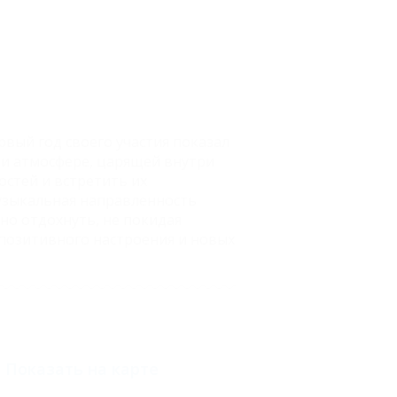
рвый год своего участия показал
и атмосфере, царящей внутри
остей и встретить их
узыкальная направленность
но отдохнуть, не покидая
 позитивного настроения и новых
Показать на карте