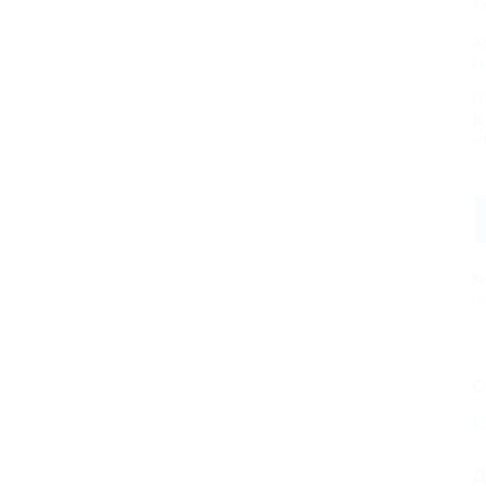
Т
А
h
П
К
«
В
пр
С
Е
Д