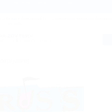
)
Отдых в Должанской
(111)
Концертные площадки Должанск
DJ Bar RUSS
«A-ZOV Fest»
 «Салют»
Показать на карте
ОТОГАЛЕРЕЯ