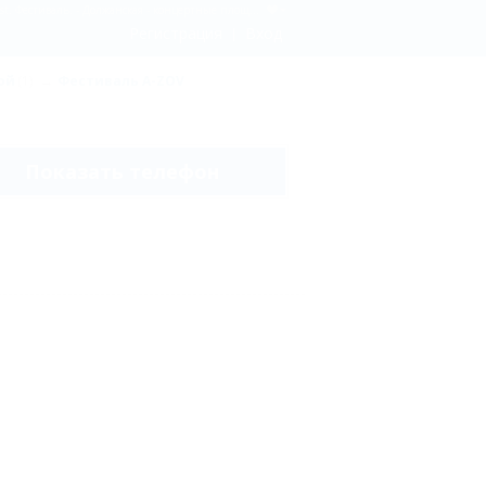
DJ Bar RUSS. A-ZOV Fest. Фестиваль. - Лайн-ап. A-ZOV Fest. Фестиваль. - A-ZOV Fest – 2014. A-ZOV Fest. Фестиваль. - Должанская - концертные площадки и фестивали Должанской. Описание, местоположение. - Должанская - развлечения Должанской. Описание, местоположение.
Регистрация
Вход
ой
(1)
Фестиваль A-ZOV
Показать телефон