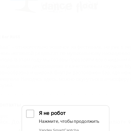
J Bar RUSS
Russ" – относительно новичок на фестивале, но уже в пе
чень неплохой результат по музыкальному насыщению 
упола. В этом году мы готовы превзойти все ожидания г
рандиозными декорациями и качественным саундом. М
азнообразна и широка. Внутри расположен бар, где мож
анцпола. Находясь здесь, можно окунуться в атмосферу
рузей.
онтакты
дрес:
йск, Должанская, пляж вблизи с ДОЛ «Салют»