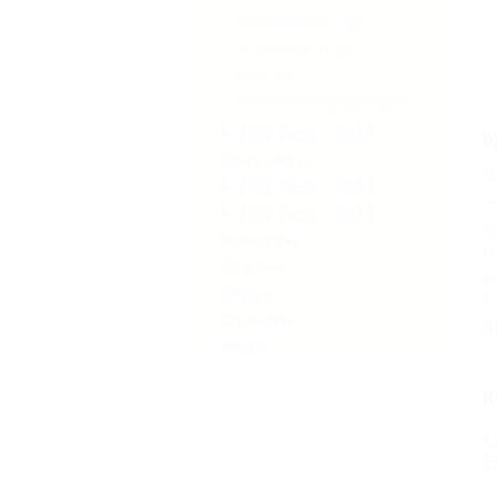
Автобусные туры
Активный отдых
Билеты
Полезная информация
A-ZOV Fest – 2013
D
Контакты
"
A-ZOV Fest – 2012
о
A-ZOV Fest – 2011
к
Новости
г
Статьи
р
Карта
т
Отзывы
д
Фото
К
А
Е