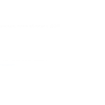
лжанская, пляж вблизи с ДОЛ
 ответственность за достоверность
информации
.