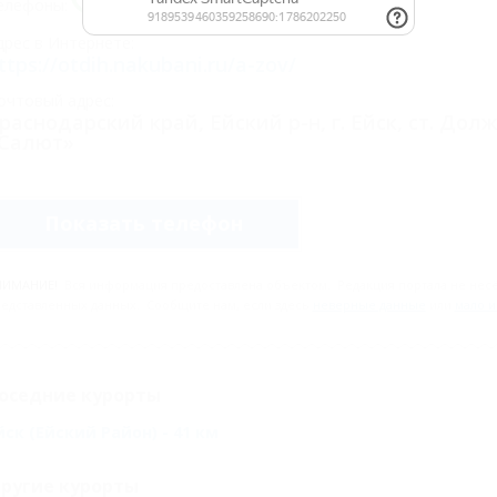
показать
елефоны:
дрес в Интернете:
ttps://otdih.nakubani.ru/a-zov/
очтовый адрес:
раснодарский край, Ейский р-н, г. Ейск, ст. До
Салют»
Показать телефон
НИМАНИЕ!
Вся информация предоставлена объектом. Редакция портала не несёт
едставленных данных. Сообщите нам, если здесь
неверные данные
или
мало 
оседние курорты
йск (Ейский Район) - 41 км
ругие курорты