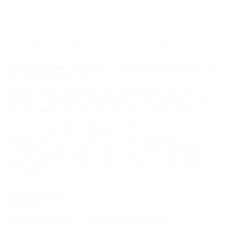
ГЛАВНАЯ
КОНТАКТЫ
НОВОСТИ
ПУТЕВОДИТЕЛЬ
© 2006–2026 Отдых.на Кубани.ру — отдых и туризм в Краснодарском
крае и Республике Адыгея.
Компании ООО "На Кубани.ру" принадлежит доменное имя
nakubani.ru на основании "Свидетельства о регистрации доменного
имени", свидетельство о регистрации СМИ –Эл № ФС77-79732 от
07.12.2020 г. (12+), зарегистрировано Федеральной службой по
надзору в сфере связи, информационных технологий и массовых
коммуникаций (РОСКОМНАДЗОР), а так же товарный знак
"НАКУБАНИ ОТДЫХ КУБАНИ ОТДЫХ.НА КУБАНИ.РУ" на основании
"Свидетельства на Товарный Знак № 547792". Это подтверждает
юридическую защиту прав, согласно статьям 1252 ГК РФ, 1484 ГК РФ
и 1229 ГК РФ.
ООО "На Кубани.ру"
2312157635
1082312013827
Продолжая работу с сайтом, вы подтверждаете
Все права защищены.