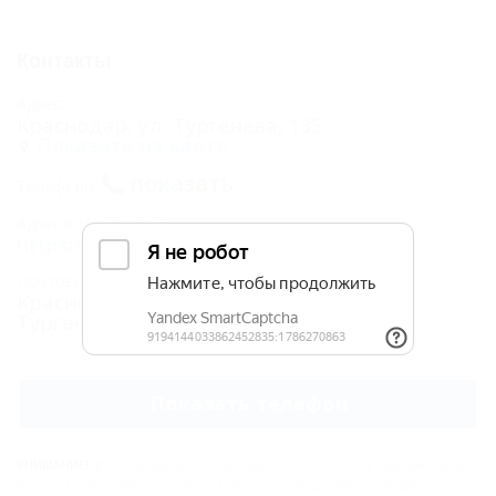
Контакты
Адрес:
Краснодар, ул. Тургенева, 135
Показать на карте
показать
Телефоны:
Адрес в Интернете:
https://otdih.nakubani.ru/anabel/
Почтовый адрес:
Краснодарский край, г. Краснодар, ул.
Тургенева, 135
Показать телефон
ВНИМАНИЕ!
Вся информация предоставлена объектом. Редакция портала
не несёт ответственность за достоверность представленных данных.