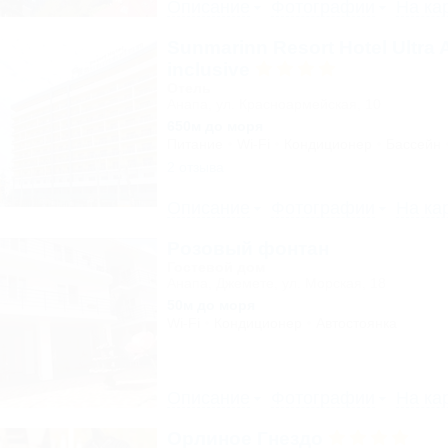
Описание
Фотографии
На ка
Sunmarinn Resort Hotel Ultra A
inclusive
Отель
Анапа, ул. Красноармейская, 10
650м до моря
Питание
Wi-Fi
Кондиционер
Бассейн
2 отзыва
Описание
Фотографии
На ка
Розовый фонтан
Гостевой дом
Анапа, Джемете, ул. Морская, 18
50м до моря
Wi-Fi
Кондиционер
Автостоянка
Описание
Фотографии
На ка
Орлиное Гнездо