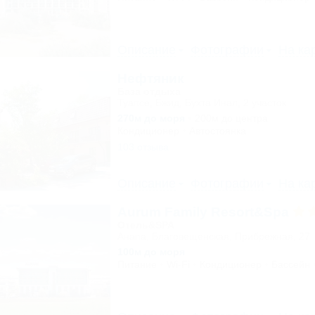
Описание
Фотографии
На ка
Нефтяник
База отдыха
Туапсе, Бжид, Бухта Инал, 2 участок
270м до моря
200м до центра
Кондиционер
Автостоянка
103 отзыва
Описание
Фотографии
На ка
Aurum Family Resort&Spa
Отель&SPA
Анапа, Благовещенская, Прибрежная, 27
100м до моря
Питание
Wi-Fi
Кондиционер
Бассейн