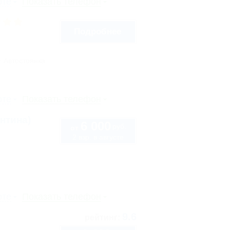
рте
Показать телефон
Подробнее
Автостоянка
рте
Показать телефон
нтина)
6 000
руб.
от
2 взр. в августе
рте
Показать телефон
9.6
рейтинг: