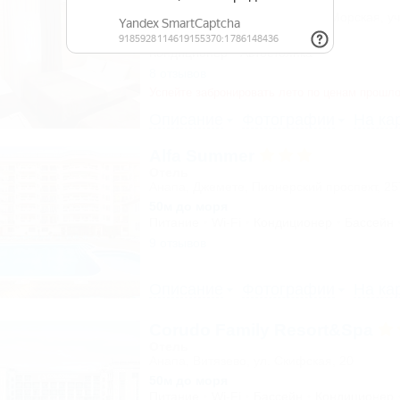
База отдыха
Туапсе, Бжид, Бухта Инал, ул. Морская, уч
300м до моря
Кондиционер
Автостоянка
8 отзывов
Успейте забронировать лето по ценам прошло
Описание
Фотографии
На ка
Alfa Summer
Отель
Анапа, Джемете, Пионерский проспект, 2
50м до моря
Питание
Wi-Fi
Кондиционер
Бассейн
9 отзывов
Описание
Фотографии
На ка
Corudo Family Resort&Spa
Отель
Анапа, Витязево, ул. Скифская, 20
50м до моря
Питание
Wi-Fi
Бассейн
Кондиционер