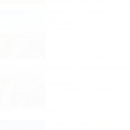
Описание
Фотографии
На ка
Morea Family Resort&Spa
Отель
Анапа, Джемете, Пионерский проспект, 88
250м до моря
Питание
Wi-Fi
Кондиционер
Бассейн
Описание
Фотографии
На ка
Гостевой дом Valentina (Вале
Гостевой дом
Сочи, Сириус, ул. 65 лет Победы, 49
300м до моря
Wi-Fi
Кондиционер
Автостоянка
1 отзыв
Описание
Фотографии
На ка
Горный воздух
Лечебно-оздоровительный комплекс